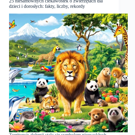
25 niesamowitych ciekawostek o zwierzętach dla
dzieci i dorosłych: fakty, liczby, rekordy
Turritopsis dohrnii stała się symbolem niezwykłych