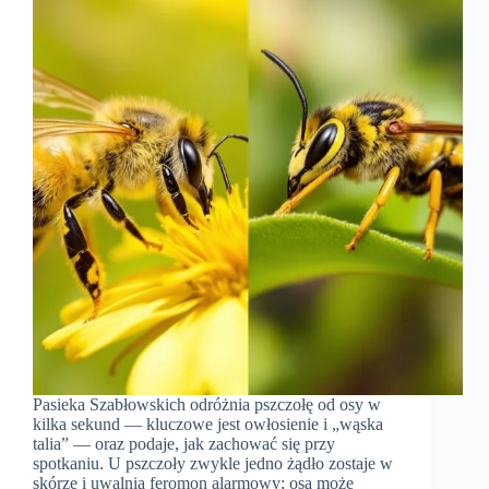
Pasieka Szabłowskich odróżnia pszczołę od osy w
kilka sekund — kluczowe jest owłosienie i „wąska
talia” — oraz podaje, jak zachować się przy
spotkaniu. U pszczoły zwykle jedno żądło zostaje w
skórze i uwalnia feromon alarmowy; osa może