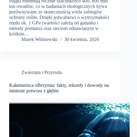
Pająki eliminują rocznie szacunkowo 400–800 mln
ton owadów, co w badaniach ekologicznych bywa
porównywane ze skutecznością wielu zabiegów
ochrony roślin. Dzięki jedwabiowi o wytrzymałości
rzędu ok. 1 GPa (wartości zależą od gatunku i
metody pomiaru) oraz sieciom odnawianym w
krótkim…
Marek Wiśniewski
30 kwietnia, 2026
Zwierzęta i Przyroda
Kałamarnica olbrzymia: fakty, rekordy i dowody na
istnienie potwora z głębin