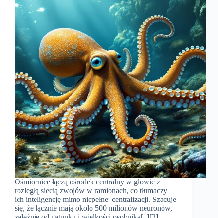
Ośmiornice łączą ośrodek centralny w głowie z
rozległą siecią zwojów w ramionach, co tłumaczy
ich inteligencję mimo niepełnej centralizacji. Szacuje
się, że łącznie mają około 500 milionów neuronów,
zależnie od gatunku i wielkości osobnika[1][2].