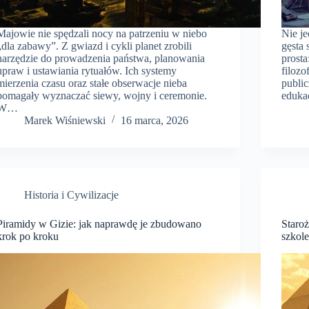
Majowie nie spędzali nocy na patrzeniu w niebo
Nie je
„dla zabawy”. Z gwiazd i cykli planet zrobili
gęsta 
narzędzie do prowadzenia państwa, planowania
prosta
upraw i ustawiania rytuałów. Ich systemy
filozo
mierzenia czasu oraz stałe obserwacje nieba
publi
pomagały wyznaczać siewy, wojny i ceremonie.
edukac
W…
Marek Wiśniewski
16 marca, 2026
Historia i Cywilizacje
Piramidy w Gizie: jak naprawdę je zbudowano
Staroż
krok po kroku
szkole