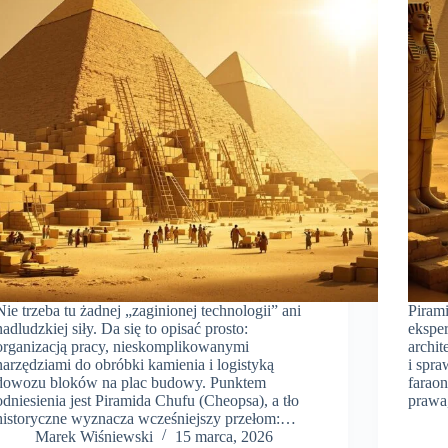
Nie trzeba tu żadnej „zaginionej technologii” ani
Pirami
nadludzkiej siły. Da się to opisać prosto:
ekspe
organizacją pracy, nieskomplikowanymi
archit
narzędziami do obróbki kamienia i logistyką
i spr
dowozu bloków na plac budowy. Punktem
farao
odniesienia jest Piramida Chufu (Cheopsa), a tło
prawa,
historyczne wyznacza wcześniejszy przełom:…
Marek Wiśniewski
15 marca, 2026