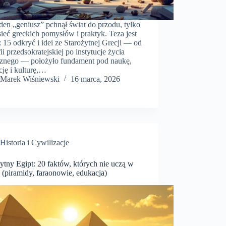
den „geniusz” pchnął świat do przodu, tylko
sieć greckich pomysłów i praktyk. Teza jest
: 15 odkryć i idei ze Starożytnej Grecji — od
fii przedsokratejskiej po instytucje życia
cznego — położyło fundament pod naukę,
ję i kulturę,…
Marek Wiśniewski
16 marca, 2026
Historia i Cywilizacje
ytny Egipt: 20 faktów, których nie uczą w
 (piramidy, faraonowie, edukacja)