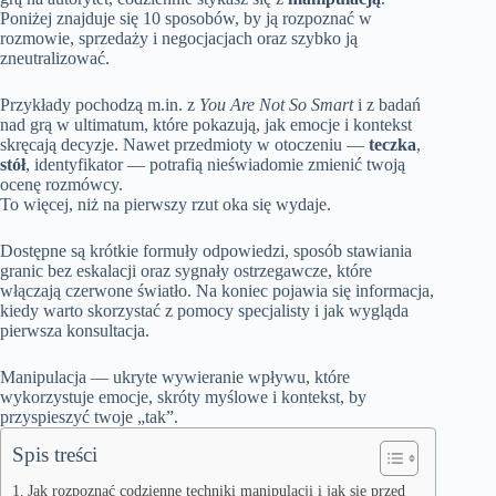
Poniżej znajduje się 10 sposobów, by ją rozpoznać w
rozmowie, sprzedaży i negocjacjach oraz szybko ją
zneutralizować.
Przykłady pochodzą m.in. z
You Are Not So Smart
i z badań
nad grą w ultimatum, które pokazują, jak emocje i kontekst
skręcają decyzje. Nawet przedmioty w otoczeniu —
teczka
,
stół
, identyfikator — potrafią nieświadomie zmienić twoją
ocenę rozmówcy.
To więcej, niż na pierwszy rzut oka się wydaje.
Dostępne są krótkie formuły odpowiedzi, sposób stawiania
granic bez eskalacji oraz sygnały ostrzegawcze, które
włączają czerwone światło. Na koniec pojawia się informacja,
kiedy warto skorzystać z pomocy specjalisty i jak wygląda
pierwsza konsultacja.
Manipulacja — ukryte wywieranie wpływu, które
wykorzystuje emocje, skróty myślowe i kontekst, by
przyspieszyć twoje „tak”.
Spis treści
Jak rozpoznać codzienne techniki manipulacji i jak się przed