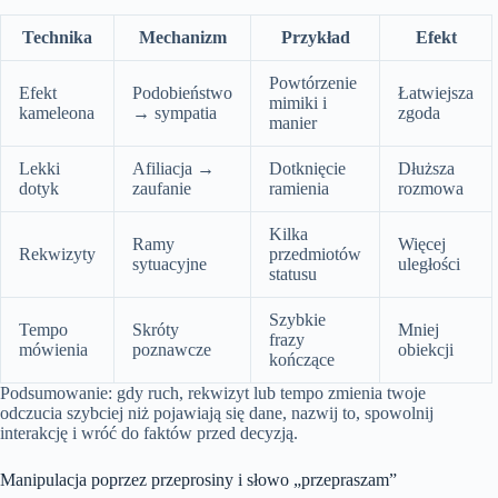
Technika
Mechanizm
Przykład
Efekt
Powtórzenie
Efekt
Podobieństwo
Łatwiejsza
mimiki i
kameleona
→ sympatia
zgoda
manier
Lekki
Afiliacja →
Dotknięcie
Dłuższa
dotyk
zaufanie
ramienia
rozmowa
Kilka
Ramy
Więcej
Rekwizyty
przedmiotów
sytuacyjne
uległości
statusu
Szybkie
Tempo
Skróty
Mniej
frazy
mówienia
poznawcze
obiekcji
kończące
Podsumowanie: gdy ruch, rekwizyt lub tempo zmienia twoje
odczucia szybciej niż pojawiają się dane, nazwij to, spowolnij
interakcję i wróć do faktów przed decyzją.
Manipulacja poprzez przeprosiny i słowo „przepraszam”