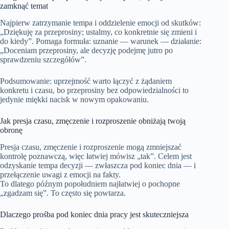
zamknąć temat
Najpierw zatrzymanie tempa i oddzielenie emocji od skutków:
„Dziękuję za przeprosiny; ustalmy, co konkretnie się zmieni i
do kiedy”. Pomaga formuła: uznanie — warunek — działanie:
„Doceniam przeprosiny, ale decyzję podejmę jutro po
sprawdzeniu szczegółów”.
Podsumowanie: uprzejmość warto łączyć z żądaniem
konkretu i czasu, bo przeprosiny bez odpowiedzialności to
jedynie miękki nacisk w nowym opakowaniu.
Jak presja czasu, zmęczenie i rozproszenie obniżają twoją
obronę
Presja czasu, zmęczenie i rozproszenie mogą zmniejszać
kontrolę poznawczą, więc łatwiej mówisz „tak”. Celem jest
odzyskanie tempa decyzji — zwłaszcza pod koniec dnia — i
przełączenie uwagi z emocji na fakty.
To dlatego późnym popołudniem najłatwiej o pochopne
„zgadzam się”. To często się powtarza.
Dlaczego prośba pod koniec dnia pracy jest skuteczniejsza