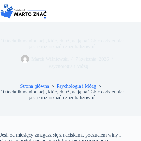
Przejdź
do
treści
10 technik manipulacji, których używają na Tobie codziennie:
jak je rozpoznać i zneutralizować
Marek Wiśniewski
7 kwietnia, 2026
Psychologia i Mózg
Strona główna
Psychologia i Mózg
10 technik manipulacji, których używają na Tobie codziennie:
jak je rozpoznać i zneutralizować
Jeśli od miesięcy zmagasz się z naciskami, poczuciem winy i
grą na autorytet, codziennie stykasz się z
manipulacją
.