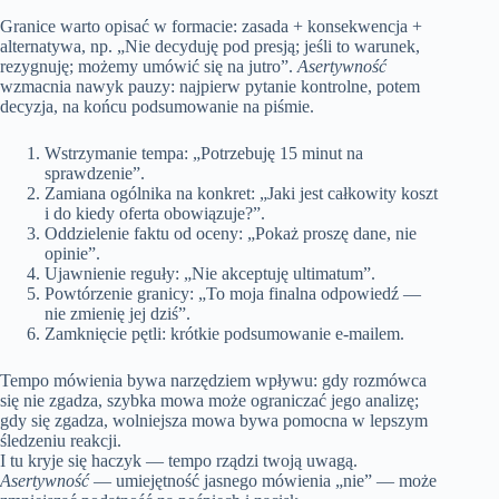
Granice warto opisać w formacie: zasada + konsekwencja +
alternatywa, np. „Nie decyduję pod presją; jeśli to warunek,
rezygnuję; możemy umówić się na jutro”.
Asertywność
wzmacnia nawyk pauzy: najpierw pytanie kontrolne, potem
decyzja, na końcu podsumowanie na piśmie.
Wstrzymanie tempa: „Potrzebuję 15 minut na
sprawdzenie”.
Zamiana ogólnika na konkret: „Jaki jest całkowity koszt
i do kiedy oferta obowiązuje?”.
Oddzielenie faktu od oceny: „Pokaż proszę dane, nie
opinie”.
Ujawnienie reguły: „Nie akceptuję ultimatum”.
Powtórzenie granicy: „To moja finalna odpowiedź —
nie zmienię jej dziś”.
Zamknięcie pętli: krótkie podsumowanie e‑mailem.
Tempo mówienia bywa narzędziem wpływu: gdy rozmówca
się nie zgadza, szybka mowa może ograniczać jego analizę;
gdy się zgadza, wolniejsza mowa bywa pomocna w lepszym
śledzeniu reakcji.
I tu kryje się haczyk — tempo rządzi twoją uwagą.
Asertywność
— umiejętność jasnego mówienia „nie” — może