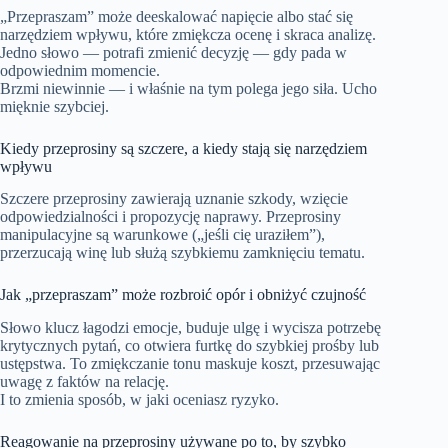
„Przepraszam” może deeskalować napięcie albo stać się
narzędziem wpływu, które zmiękcza ocenę i skraca analizę.
Jedno słowo — potrafi zmienić decyzję — gdy pada w
odpowiednim momencie.
Brzmi niewinnie — i właśnie na tym polega jego siła. Ucho
mięknie szybciej.
Kiedy przeprosiny są szczere, a kiedy stają się narzędziem
wpływu
Szczere przeprosiny zawierają uznanie szkody, wzięcie
odpowiedzialności i propozycję naprawy. Przeprosiny
manipulacyjne są warunkowe („jeśli cię uraziłem”),
przerzucają winę lub służą szybkiemu zamknięciu tematu.
Jak „przepraszam” może rozbroić opór i obniżyć czujność
Słowo klucz łagodzi emocje, buduje ulgę i wycisza potrzebę
krytycznych pytań, co otwiera furtkę do szybkiej prośby lub
ustępstwa. To zmiękczanie tonu maskuje koszt, przesuwając
uwagę z faktów na relację.
I to zmienia sposób, w jaki oceniasz ryzyko.
Reagowanie na przeprosiny używane po to, by szybko