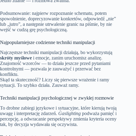
Jedno zdanie — i rozmowa zwalnia.
Podsumowanie: najpierw rozpoznanie schematu, potem
spowolnienie, doprecyzowanie konkretów, odpowiedź „nie”
lub „jutro”, a następnie utrwalenie granic na piśmie, by nie
wejść w cudzą grę psychologiczną.
Najpopularniejsze codzienne techniki manipulacji
Najczęstsze techniki manipulacji działają, bo wykorzystują
skróty myślowe
i emocje, zanim uruchomisz analizę.
Znajomość wzorców — to działa jeszcze przed pytaniami
kontrolnymi — pozwala je zauważyć i przerwać bez
konfliktu.
Skąd ta skuteczność? Liczy się pierwsze wrażenie i ramy
sytuacji. To szybko działa. Zauważ ramy.
Techniki manipulacji psychologicznej w zwykłej rozmowie
To drobne zabiegi językowe i sytuacyjne, które kierują twoją
uwagę i interpretację zdarzeń.
Gaslighting
podważa pamięć i
percepcję, a odwracanie perspektywy zmienia kryteria oceny
tak, by decyzja wydawała się oczywista.