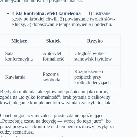
zmniejszać podatność na pośpiech i nacisk.
Lista kontrolna: efekt kameleona
— 1) lustrzane
gesty po krótkiej chwili, 2) powtarzanie twoich słów-
kluczy, 3) dopasowanie tempa mówienia i oddechu.
Miejsce
Skutek
Ryzyko
Sala
Autorytet i
Uległość wobec
konferencyjna
formalność
stanowisk i tytułów
Rozproszenie i
Pozorna
Kawiarnia
pośpiech przy
swoboda
krótkich decyzjach
Błędy do unikania: akceptowanie pośpiechu jako normy,
zgoda na „to tylko formalność”, brak pytania o całkowity
koszt, uleganie komplementom w zamian za szybkie „tak”.
Coach negocjacyjny zaleca proste zdanie opóźniające:
„Potrzebuję czasu na decyzję — wrócę do tego jutro”, bo
pauza przywraca kontrolę nad tempem rozmowy i wyłącza
cudzy scenariusz.