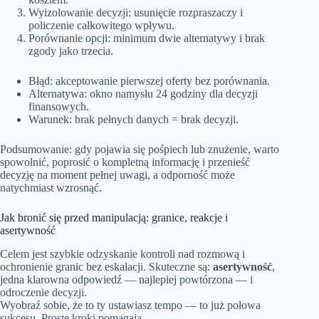
Wyizolowanie decyzji: usunięcie rozpraszaczy i
policzenie całkowitego wpływu.
Porównanie opcji: minimum dwie alternatywy i brak
zgody jako trzecia.
Błąd: akceptowanie pierwszej oferty bez porównania.
Alternatywa: okno namysłu 24 godziny dla decyzji
finansowych.
Warunek: brak pełnych danych = brak decyzji.
Podsumowanie: gdy pojawia się pośpiech lub znużenie, warto
spowolnić, poprosić o kompletną informację i przenieść
decyzję na moment pełnej uwagi, a odporność może
natychmiast wzrosnąć.
Jak bronić się przed manipulacją: granice, reakcje i
asertywność
Celem jest szybkie odzyskanie kontroli nad rozmową i
ochronienie granic bez eskalacji. Skuteczne są:
asertywność
,
jedna klarowna odpowiedź — najlepiej powtórzona — i
odroczenie decyzji.
Wyobraź sobie, że to ty ustawiasz tempo — to już połowa
sukcesu. Proste kroki pomagają.