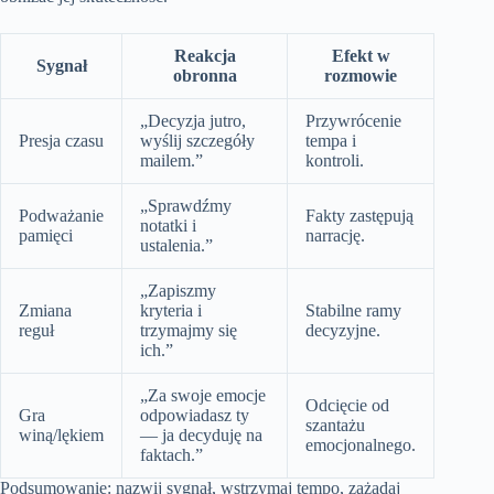
Reakcja
Efekt w
Sygnał
obronna
rozmowie
„Decyzja jutro,
Przywrócenie
Presja czasu
wyślij szczegóły
tempa i
mailem.”
kontroli.
„Sprawdźmy
Podważanie
Fakty zastępują
notatki i
pamięci
narrację.
ustalenia.”
„Zapiszmy
Zmiana
kryteria i
Stabilne ramy
reguł
trzymajmy się
decyzyjne.
ich.”
„Za swoje emocje
Odcięcie od
Gra
odpowiadasz ty
szantażu
winą/lękiem
— ja decyduję na
emocjonalnego.
faktach.”
Podsumowanie: nazwij sygnał, wstrzymaj tempo, zażądaj