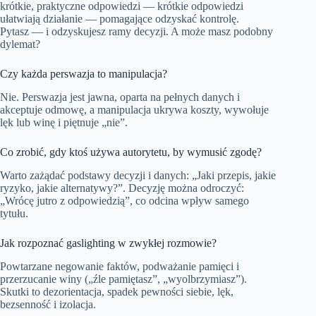
krótkie, praktyczne odpowiedzi — krótkie odpowiedzi
ułatwiają działanie — pomagające odzyskać kontrolę.
Pytasz — i odzyskujesz ramy decyzji. A może masz podobny
dylemat?
Czy każda perswazja to manipulacja?
Nie. Perswazja jest jawna, oparta na pełnych danych i
akceptuje odmowę, a manipulacja ukrywa koszty, wywołuje
lęk lub winę i piętnuje „nie”.
Co zrobić, gdy ktoś używa autorytetu, by wymusić zgodę?
Warto zażądać podstawy decyzji i danych: „Jaki przepis, jakie
ryzyko, jakie alternatywy?”. Decyzję można odroczyć:
„Wrócę jutro z odpowiedzią”, co odcina wpływ samego
tytułu.
Jak rozpoznać gaslighting w zwykłej rozmowie?
Powtarzane negowanie faktów, podważanie pamięci i
przerzucanie winy („źle pamiętasz”, „wyolbrzymiasz”).
Skutki to dezorientacja, spadek pewności siebie, lęk,
bezsenność i izolacja.