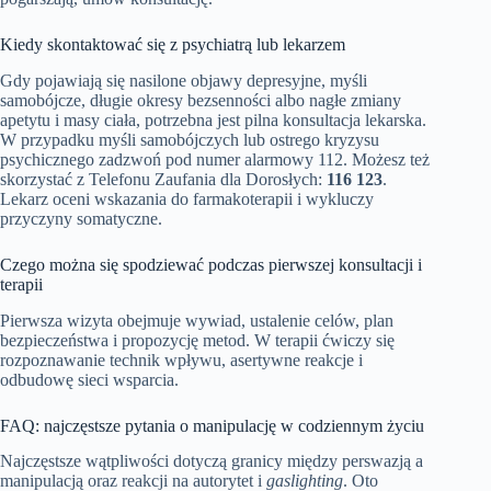
Kiedy skontaktować się z psychiatrą lub lekarzem
Gdy pojawiają się nasilone objawy depresyjne, myśli
samobójcze, długie okresy bezsenności albo nagłe zmiany
apetytu i masy ciała, potrzebna jest pilna konsultacja lekarska.
W przypadku myśli samobójczych lub ostrego kryzysu
psychicznego zadzwoń pod numer alarmowy 112. Możesz też
skorzystać z Telefonu Zaufania dla Dorosłych:
116 123
.
Lekarz oceni wskazania do farmakoterapii i wykluczy
przyczyny somatyczne.
Czego można się spodziewać podczas pierwszej konsultacji i
terapii
Pierwsza wizyta obejmuje wywiad, ustalenie celów, plan
bezpieczeństwa i propozycję metod. W terapii ćwiczy się
rozpoznawanie technik wpływu, asertywne reakcje i
odbudowę sieci wsparcia.
FAQ: najczęstsze pytania o manipulację w codziennym życiu
Najczęstsze wątpliwości dotyczą granicy między perswazją a
manipulacją oraz reakcji na autorytet i
gaslighting
. Oto