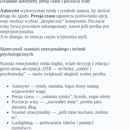
Działanie autorytetu, presji czasu i poczucia winy
Autorytet
wykorzystuje tytuły i symbole statusu, by skrócić
drogę do zgody.
Presja czasu
ogranicza porównania opcji,
więc możesz wybrać „bezpieczny” kompromis. Poczucie
winy bywa powodem rekompensaty, nawet jeśli prośba jest
nieproporcjonalna.
A to dlatego, że emocja często wyprzedza myśl.
Skuteczność szantażu emocjonalnego i technik
psychologicznych
Szantaż emocjonalny omija logikę, wiąże decyzję z relacją i
grozi utratą akceptacji.
DTR
— technika „zakłóć i
przeformułuj” — może zwiększać uległość wobec prośby.
Autorytet — tytuły, mundur, logos firmy nadają
wypowiedzi wagę.
Presja czasu — „ostatnia sztuka”, licznik, zegar oferty.
Poczucie winy — „zawiodłeś mnie”, prośba jako
moralny dług.
Szantaż emocjonalny — „jeśli mnie kochasz, zrobisz
to”.
Gaslighting — podważanie faktów i pamięci
rozmówcy.