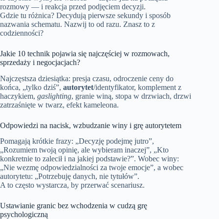
rozmowy — i reakcja przed podjęciem decyzji.
Gdzie tu różnica? Decydują pierwsze sekundy i sposób
nazwania schematu. Nazwij to od razu. Znasz to z
codzienności?
Jakie 10 technik pojawia się najczęściej w rozmowach,
sprzedaży i negocjacjach?
Najczęstsza dziesiątka: presja czasu, odroczenie ceny do
końca, „tylko dziś”,
autorytet
/identyfikator, komplement z
haczykiem,
gaslighting
, granie winą, stopa w drzwiach, drzwi
zatrzaśnięte w twarz, efekt kameleona.
Odpowiedzi na nacisk, wzbudzanie winy i grę autorytetem
Pomagają krótkie frazy: „Decyzję podejmę jutro”,
„Rozumiem twoją opinię, ale wybieram inaczej”, „Kto
konkretnie to zalecił i na jakiej podstawie?”. Wobec winy:
„Nie wezmę odpowiedzialności za twoje emocje”, a wobec
autorytetu: „Potrzebuję danych, nie tytułów”.
A to często wystarcza, by przerwać scenariusz.
Ustawianie granic bez wchodzenia w cudzą grę
psychologiczną