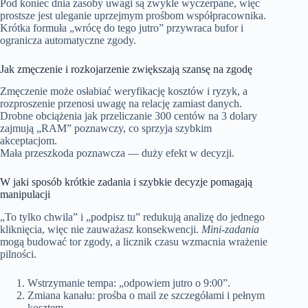
Pod koniec dnia zasoby uwagi są zwykle wyczerpane, więc
prostsze jest uleganie uprzejmym prośbom współpracownika.
Krótka formuła „wrócę do tego jutro” przywraca bufor i
ogranicza automatyczne zgody.
Jak zmęczenie i rozkojarzenie zwiększają szansę na zgodę
Zmęczenie może osłabiać weryfikację kosztów i ryzyk, a
rozproszenie przenosi uwagę na relację zamiast danych.
Drobne obciążenia jak przeliczanie 300 centów na 3 dolary
zajmują „RAM” poznawczy, co sprzyja szybkim
akceptacjom.
Mała przeszkoda poznawcza — duży efekt w decyzji.
W jaki sposób krótkie zadania i szybkie decyzje pomagają
manipulacji
„To tylko chwila” i „podpisz tu” redukują analizę do jednego
kliknięcia, więc nie zauważasz konsekwencji.
Mini‑zadania
mogą budować tor zgody, a licznik czasu wzmacnia wrażenie
pilności.
Wstrzymanie tempa: „odpowiem jutro o 9:00”.
Zmiana kanału: prośba o mail ze szczegółami i pełnym
kosztem.