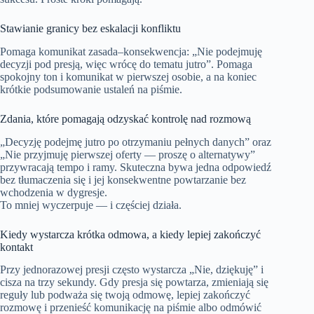
Stawianie granicy bez eskalacji konfliktu
Pomaga komunikat zasada–konsekwencja: „Nie podejmuję
decyzji pod presją, więc wrócę do tematu jutro”. Pomaga
spokojny ton i komunikat w pierwszej osobie, a na koniec
krótkie podsumowanie ustaleń na piśmie.
Zdania, które pomagają odzyskać kontrolę nad rozmową
„Decyzję podejmę jutro po otrzymaniu pełnych danych” oraz
„Nie przyjmuję pierwszej oferty — proszę o alternatywy”
przywracają tempo i ramy. Skuteczna bywa jedna odpowiedź
bez tłumaczenia się i jej konsekwentne powtarzanie bez
wchodzenia w dygresje.
To mniej wyczerpuje — i częściej działa.
Kiedy wystarcza krótka odmowa, a kiedy lepiej zakończyć
kontakt
Przy jednorazowej presji często wystarcza „Nie, dziękuję” i
cisza na trzy sekundy. Gdy presja się powtarza, zmieniają się
reguły lub podważa się twoją odmowę, lepiej zakończyć
rozmowę i przenieść komunikację na piśmie albo odmówić