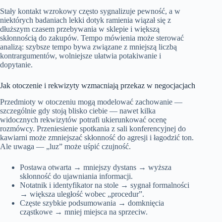
Stały kontakt wzrokowy często sygnalizuje pewność, a w
niektórych badaniach lekki dotyk ramienia wiązał się z
dłuższym czasem przebywania w sklepie i większą
skłonnością do zakupów. Tempo mówienia może sterować
analizą: szybsze tempo bywa związane z mniejszą liczbą
kontrargumentów, wolniejsze ułatwia potakiwanie i
dopytanie.
Jak otoczenie i rekwizyty wzmacniają przekaz w negocjacjach
Przedmioty w otoczeniu mogą modelować zachowanie —
szczególnie gdy stoją blisko ciebie — nawet kilka
widocznych rekwizytów potrafi ukierunkować ocenę
rozmówcy. Przeniesienie spotkania z sali konferencyjnej do
kawiarni może zmniejszać skłonność do agresji i łagodzić ton.
Ale uwaga — „luz” może uśpić czujność.
Postawa otwarta → mniejszy dystans → wyższa
skłonność do ujawniania informacji.
Notatnik i identyfikator na stole → sygnał formalności
→ większa uległość wobec „procedur”.
Częste szybkie podsumowania → domknięcia
cząstkowe → mniej miejsca na sprzeciw.