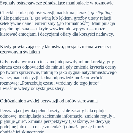
Sygnały ostrzegawcze zdradzające manipulację w rozmowie
Checklist: niespójność wersji, nacisk na „teraz”,
gaslighting
(„źle pamiętasz”), gra winą lub lękiem, groźby utraty relacji,
selektywne dane i eufemizmy („to formalność”). Manipulacja
psychologiczna — ukryte wywieranie wpływu — może
kierować emocjami i decyzjami ofiary dla korzyści nadawcy.
Kiedy powtarzające się kłamstwo, presja i zmiana wersji są
czerwonym światłem
Gdy osoba wraca do tej samej nieprawdy mimo korekty, gdy
skraca czas odpowiedzi do minut i gdy zmienia kryteria oceny
po twoim sprzeciwie, traktuj to jako sygnał natychmiastowego
wstrzymania decyzji. Jedna odpowiedź może odwrócić
rozmowę: „Potrzebuję czasu; wrócimy do tego jutro”.
I właśnie wtedy odzyskujesz stery.
Odróżnianie zwykłej perswazji od próby sterowania
Perswazja ujawnia pełne koszty, stałe zasady i akceptuje
odmowę; manipulacja zaciemnia informacje, zmienia reguły i
piętnuje „nie”. Zmiana perspektywy („załóżmy, że decyzję
podejmę jutro — co się zmienia?”) obnaża presję i może
obniżać jej skuteczność.