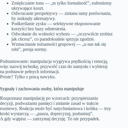
Zmiękczanie tonu — „to tylko formalność”, eufemizmy
ukrywające koszt.
Odwracanie perspektywy — zmiana ramy porównania,
by zniknęły alternatywy.
Podkreślanie zysku — selektywne eksponowanie
korzyści bez bazy odniesienia.
Odwołanie do wolności wyboru — „oczywiście zrobisz
jak chcesz”, co paradoksalnie sprzyja zgodzie.
Wzmacnianie tożsamości grupowej — „u nas tak się
robi”, presja normy.
Podsumowanie: manipulacja wygrywa prędkością i emocją,
więc nazwij technikę, przywróć czas do namysłu i wybieraj
na podstawie pełnych informacji.
Proste? Tylko z pracą nawyku.
Sygnały i zachowania osoby, która manipuluje
Rozpoznasz manipulację po wzorcach: przyspieszaniu
decyzji, podważaniu pamięci i zmianie zasad w trakcie
rozmowy. Reakcja może być natychmiastowa i krótka — trzy
kroki wystarczą — „pauza, doprecyzuj, podsumuj”.
A gdy wątpisz — zatrzymaj decyzję. To nie przypadek.