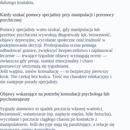
dalszego kontaktu.
Kiedy szukać pomocy specjalisty przy manipulacji i przemocy
psychicznej
Pomocy specjalisty warto szukać, gdy manipulacja lub
przemoc psychiczna wywołują długotrwały lęk, bezsenność,
objawy depresyjne, wycofanie społeczne oraz trudność w
podejmowaniu decyzji. Profesjonalna ocena pomaga
odbudować granice, zwiększyć bezpieczeństwo i zaplanować
leczenie — trwające tygodnie objawy wymagają oceny —
zwłaszcza gdy presja, szantaż emocjonalny i chaos
poznawczy utrzymują się tygodniami.
Jeśli wątpisz, umów konsultację — to bezpieczny pierwszy
krok. Nie czekaj bez końca. Treść ma charakter edukacyjny i
nie zastępuje porady specjalisty.
Objawy wskazujące na potrzebę konsultacji psychologa lub
psychoterapeuty
Sygnały alarmowe to spadek poczucia własnej wartości,
bezsenność, somatyzacje (np. napięcie mięśni, bóle brzucha),
wycofanie i poczucie ciągłego chaosu po kontakcie z
manipulatorem. Jeśli decyzje stają się paraliżujące, a relacje się
pogarszają, umów konsultację.