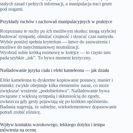
stałych zasad i pełnych informacji, a manipulacja traci grunt
pod nogami.
Przykłady ruchów i zachowań manipulacyjnych w praktyce
Rozpoznasz te ruchy po ich możliwym skutku: mogą szybciej
budować sympatię, obniżać czujność i skracać czas namysłu.
Wybór poniżej spełnia kryterium — łatwe do zauważenia i
możliwe do natychmiastowej neutralizacji.
Wyobraź sobie krótką rozmowę w kolejce — to często tam
pada szybkie „tak”. To bywa moment krytyczny.
Naśladowanie języka ciała i efekt kameleona — jak działa
Efekt kameleona to dyskretne kopiowanie postawy, manier i
mimiki; zwykle obejmuje kilka elementów naraz, co może
zwiększać wrażenie „podobieństwa”. Naśladowanie bywa
związane z większą sympatią i skłonnością do zgody,
zwłaszcza gdy gesty pojawiają się po krótkim opóźnieniu.
Badania sugerują, że subtelne, wieloelementowe dopasowanie
potrafi zrobić różnicę.
Wpływ kontaktu wzrokowego, lekkiego dotyku i tempa
mówienia na ocenę