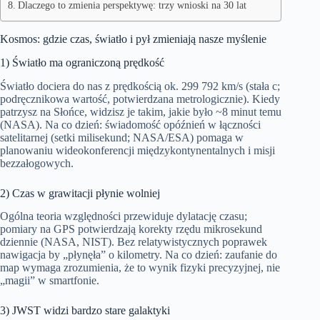
Dlaczego to zmienia perspektywę: trzy wnioski na 30 lat
Kosmos: gdzie czas, światło i pył zmieniają nasze myślenie
1) Światło ma ograniczoną prędkość
Światło dociera do nas z prędkością ok. 299 792 km/s (stała c;
podręcznikowa wartość, potwierdzana metrologicznie). Kiedy
patrzysz na Słońce, widzisz je takim, jakie było ~8 minut temu
(NASA). Na co dzień: świadomość opóźnień w łączności
satelitarnej (setki milisekund; NASA/ESA) pomaga w
planowaniu wideokonferencji międzykontynentalnych i misji
bezzałogowych.
2) Czas w grawitacji płynie wolniej
Ogólna teoria względności przewiduje dylatację czasu;
pomiary na GPS potwierdzają korekty rzędu mikrosekund
dziennie (NASA, NIST). Bez relatywistycznych poprawek
nawigacja by „płynęła” o kilometry. Na co dzień: zaufanie do
map wymaga zrozumienia, że to wynik fizyki precyzyjnej, nie
„magii” w smartfonie.
3) JWST widzi bardzo stare galaktyki