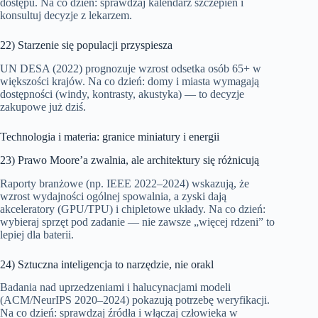
dostępu. Na co dzień: sprawdzaj kalendarz szczepień i
konsultuj decyzje z lekarzem.
22) Starzenie się populacji przyspiesza
UN DESA (2022) prognozuje wzrost odsetka osób 65+ w
większości krajów. Na co dzień: domy i miasta wymagają
dostępności (windy, kontrasty, akustyka) — to decyzje
zakupowe już dziś.
Technologia i materia: granice miniatury i energii
23) Prawo Moore’a zwalnia, ale architektury się różnicują
Raporty branżowe (np. IEEE 2022–2024) wskazują, że
wzrost wydajności ogólnej spowalnia, a zyski dają
akceleratory (GPU/TPU) i chipletowe układy. Na co dzień:
wybieraj sprzęt pod zadanie — nie zawsze „więcej rdzeni” to
lepiej dla baterii.
24) Sztuczna inteligencja to narzędzie, nie orakl
Badania nad uprzedzeniami i halucynacjami modeli
(ACM/NeurIPS 2020–2024) pokazują potrzebę weryfikacji.
Na co dzień: sprawdzaj źródła i włączaj człowieka w