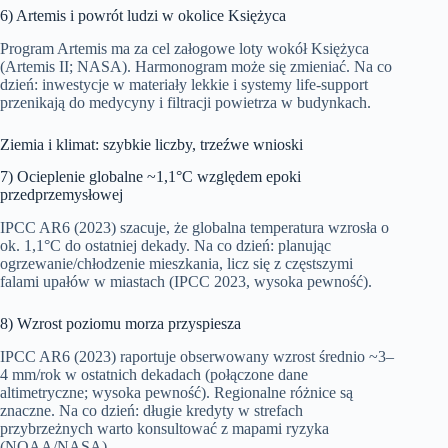
6) Artemis i powrót ludzi w okolice Księżyca
Program Artemis ma za cel załogowe loty wokół Księżyca
(Artemis II; NASA). Harmonogram może się zmieniać. Na co
dzień: inwestycje w materiały lekkie i systemy life-support
przenikają do medycyny i filtracji powietrza w budynkach.
Ziemia i klimat: szybkie liczby, trzeźwe wnioski
7) Ocieplenie globalne ~1,1°C względem epoki
przedprzemysłowej
IPCC AR6 (2023) szacuje, że globalna temperatura wzrosła o
ok. 1,1°C do ostatniej dekady. Na co dzień: planując
ogrzewanie/chłodzenie mieszkania, licz się z częstszymi
falami upałów w miastach (IPCC 2023, wysoka pewność).
8) Wzrost poziomu morza przyspiesza
IPCC AR6 (2023) raportuje obserwowany wzrost średnio ~3–
4 mm/rok w ostatnich dekadach (połączone dane
altimetryczne; wysoka pewność). Regionalne różnice są
znaczne. Na co dzień: długie kredyty w strefach
przybrzeżnych warto konsultować z mapami ryzyka
(NOAA/NASA).