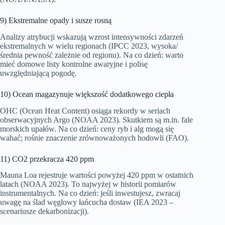
9) Ekstremalne opady i susze rosną
Analizy atrybucji wskazują wzrost intensywności zdarzeń
ekstremalnych w wielu regionach (IPCC 2023, wysoka/
średnia pewność zależnie od regionu). Na co dzień: warto
mieć domowe listy kontrolne awaryjne i polisę
uwzględniającą pogodę.
10) Ocean magazynuje większość dodatkowego ciepła
OHC (Ocean Heat Content) osiąga rekordy w seriach
obserwacyjnych Argo (NOAA 2023). Skutkiem są m.in. fale
morskich upałów. Na co dzień: ceny ryb i alg mogą się
wahać; rośnie znaczenie zrównoważonych hodowli (FAO).
11) CO2 przekracza 420 ppm
Mauna Loa rejestruje wartości powyżej 420 ppm w ostatnich
latach (NOAA 2023). To najwyżej w historii pomiarów
instrumentalnych. Na co dzień: jeśli inwestujesz, zwracaj
uwagę na ślad węglowy łańcucha dostaw (IEA 2023 –
scenariusze dekarbonizacji).