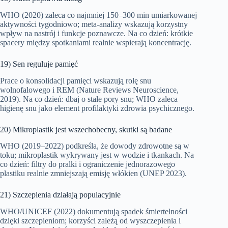
WHO (2020) zaleca co najmniej 150–300 min umiarkowanej
aktywności tygodniowo; meta‑analizy wskazują korzystny
wpływ na nastrój i funkcje poznawcze. Na co dzień: krótkie
spacery między spotkaniami realnie wspierają koncentrację.
19) Sen reguluje pamięć
Prace o konsolidacji pamięci wskazują rolę snu
wolnofalowego i REM (Nature Reviews Neuroscience,
2019). Na co dzień: dbaj o stałe pory snu; WHO zaleca
higienę snu jako element profilaktyki zdrowia psychicznego.
20) Mikroplastik jest wszechobecny, skutki są badane
WHO (2019–2022) podkreśla, że dowody zdrowotne są w
toku; mikroplastik wykrywany jest w wodzie i tkankach. Na
co dzień: filtry do pralki i ograniczenie jednorazowego
plastiku realnie zmniejszają emisję włókien (UNEP 2023).
21) Szczepienia działają populacyjnie
WHO/UNICEF (2022) dokumentują spadek śmiertelności
dzięki szczepieniom; korzyści zależą od wyszczepienia i