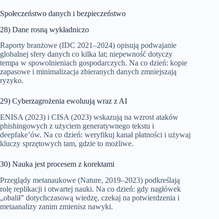
Społeczeństwo danych i bezpieczeństwo
28) Dane rosną wykładniczo
Raporty branżowe (IDC 2021–2024) opisują podwajanie
globalnej sfery danych co kilka lat; niepewność dotyczy
tempa w spowolnieniach gospodarczych. Na co dzień: kopie
zapasowe i minimalizacja zbieranych danych zmniejszają
ryzyko.
29) Cyberzagrożenia ewoluują wraz z AI
ENISA (2023) i CISA (2023) wskazują na wzrost ataków
phishingowych z użyciem generatywnego tekstu i
deepfake’ów. Na co dzień: weryfikuj kanał płatności i używaj
kluczy sprzętowych tam, gdzie to możliwe.
30) Nauka jest procesem z korektami
Przeglądy metanaukowe (Nature, 2019–2023) podkreślają
rolę replikacji i otwartej nauki. Na co dzień: gdy nagłówek
„obalił” dotychczasową wiedzę, czekaj na potwierdzenia i
metaanalizy zanim zmienisz nawyki.