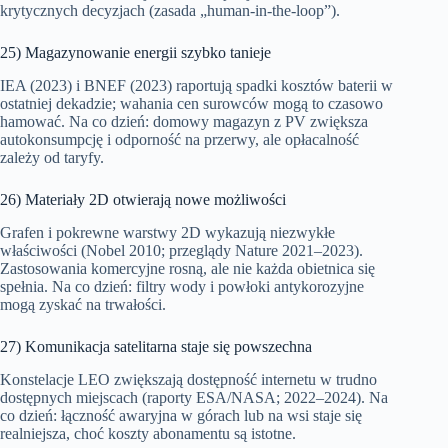
krytycznych decyzjach (zasada „human-in-the-loop”).
25) Magazynowanie energii szybko tanieje
IEA (2023) i BNEF (2023) raportują spadki kosztów baterii w
ostatniej dekadzie; wahania cen surowców mogą to czasowo
hamować. Na co dzień: domowy magazyn z PV zwiększa
autokonsumpcję i odporność na przerwy, ale opłacalność
zależy od taryfy.
26) Materiały 2D otwierają nowe możliwości
Grafen i pokrewne warstwy 2D wykazują niezwykłe
właściwości (Nobel 2010; przeglądy Nature 2021–2023).
Zastosowania komercyjne rosną, ale nie każda obietnica się
spełnia. Na co dzień: filtry wody i powłoki antykorozyjne
mogą zyskać na trwałości.
27) Komunikacja satelitarna staje się powszechna
Konstelacje LEO zwiększają dostępność internetu w trudno
dostępnych miejscach (raporty ESA/NASA; 2022–2024). Na
co dzień: łączność awaryjna w górach lub na wsi staje się
realniejsza, choć koszty abonamentu są istotne.