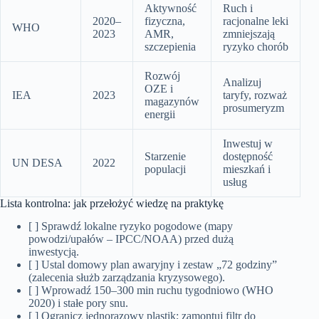
Aktywność
Ruch i
2020–
fizyczna,
racjonalne leki
WHO
2023
AMR,
zmniejszają
szczepienia
ryzyko chorób
Rozwój
Analizuj
OZE i
IEA
2023
taryfy, rozważ
magazynów
prosumeryzm
energii
Inwestuj w
Starzenie
dostępność
UN DESA
2022
populacji
mieszkań i
usług
Lista kontrolna: jak przełożyć wiedzę na praktykę
[ ] Sprawdź lokalne ryzyko pogodowe (mapy
powodzi/upałów – IPCC/NOAA) przed dużą
inwestycją.
[ ] Ustal domowy plan awaryjny i zestaw „72 godziny”
(zalecenia służb zarządzania kryzysowego).
[ ] Wprowadź 150–300 min ruchu tygodniowo (WHO
2020) i stałe pory snu.
[ ] Ogranicz jednorazowy plastik; zamontuj filtr do