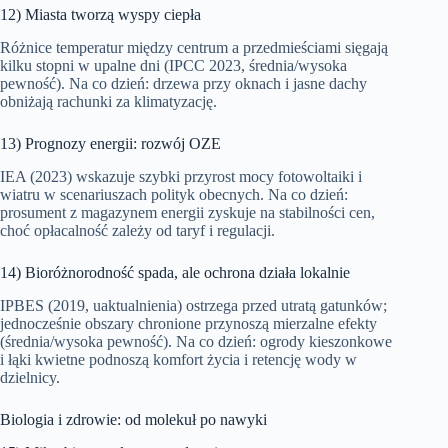
12) Miasta tworzą wyspy ciepła
Różnice temperatur między centrum a przedmieściami sięgają
kilku stopni w upalne dni (IPCC 2023, średnia/wysoka
pewność). Na co dzień: drzewa przy oknach i jasne dachy
obniżają rachunki za klimatyzację.
13) Prognozy energii: rozwój OZE
IEA (2023) wskazuje szybki przyrost mocy fotowoltaiki i
wiatru w scenariuszach polityk obecnych. Na co dzień:
prosument z magazynem energii zyskuje na stabilności cen,
choć opłacalność zależy od taryf i regulacji.
14) Bioróżnorodność spada, ale ochrona działa lokalnie
IPBES (2019, uaktualnienia) ostrzega przed utratą gatunków;
jednocześnie obszary chronione przynoszą mierzalne efekty
(średnia/wysoka pewność). Na co dzień: ogrody kieszonkowe
i łąki kwietne podnoszą komfort życia i retencję wody w
dzielnicy.
Biologia i zdrowie: od molekuł po nawyki