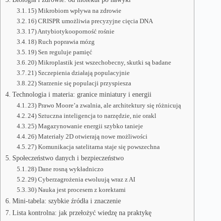
15) Mikrobiom wpływa na zdrowie
16) CRISPR umożliwia precyzyjne cięcia DNA
17) Antybiotykooporność rośnie
18) Ruch poprawia mózg
19) Sen reguluje pamięć
20) Mikroplastik jest wszechobecny, skutki są badane
21) Szczepienia działają populacyjnie
22) Starzenie się populacji przyspiesza
Technologia i materia: granice miniatury i energii
23) Prawo Moore’a zwalnia, ale architektury się różnicują
24) Sztuczna inteligencja to narzędzie, nie orakl
25) Magazynowanie energii szybko tanieje
26) Materiały 2D otwierają nowe możliwości
27) Komunikacja satelitarna staje się powszechna
Społeczeństwo danych i bezpieczeństwo
28) Dane rosną wykładniczo
29) Cyberzagrożenia ewoluują wraz z AI
30) Nauka jest procesem z korektami
Mini‑tabela: szybkie źródła i znaczenie
Lista kontrolna: jak przełożyć wiedzę na praktykę