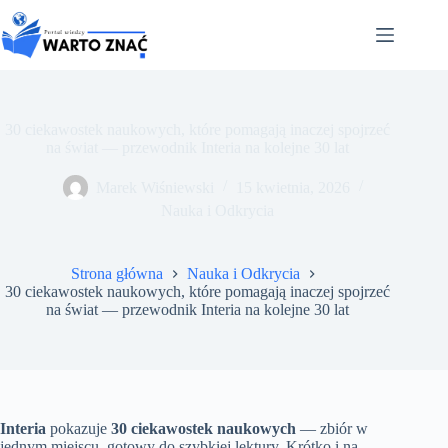
Przejdź
do
treści
30 ciekawostek naukowych, które pomagają inaczej spojrzeć
na świat — przewodnik Interia na kolejne 30 lat
Marek Wiśniewski
15 kwietnia, 2026
Nauka i Odkrycia
Strona główna
Nauka i Odkrycia
30 ciekawostek naukowych, które pomagają inaczej spojrzeć
na świat — przewodnik Interia na kolejne 30 lat
Interia
pokazuje
30 ciekawostek naukowych
— zbiór w
jednym miejscu, gotowy do szybkiej lektury. Krótko i na