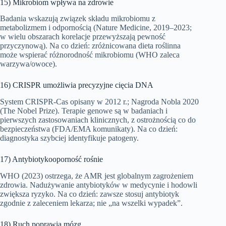
15) Mikrobiom wpływa na zdrowie
Badania wskazują związek składu mikrobiomu z
metabolizmem i odpornością (Nature Medicine, 2019–2023;
w wielu obszarach korelacje przewyższają pewność
przyczynową). Na co dzień: zróżnicowana dieta roślinna
może wspierać różnorodność mikrobiomu (WHO zaleca
warzywa/owoce).
16) CRISPR umożliwia precyzyjne cięcia DNA
System CRISPR-Cas opisany w 2012 r.; Nagroda Nobla 2020
(The Nobel Prize). Terapie genowe są w badaniach i
pierwszych zastosowaniach klinicznych, z ostrożnością co do
bezpieczeństwa (FDA/EMA komunikaty). Na co dzień:
diagnostyka szybciej identyfikuje patogeny.
17) Antybiotykooporność rośnie
WHO (2023) ostrzega, że AMR jest globalnym zagrożeniem
zdrowia. Nadużywanie antybiotyków w medycynie i hodowli
zwiększa ryzyko. Na co dzień: zawsze stosuj antybiotyk
zgodnie z zaleceniem lekarza; nie „na wszelki wypadek”.
18) Ruch poprawia mózg