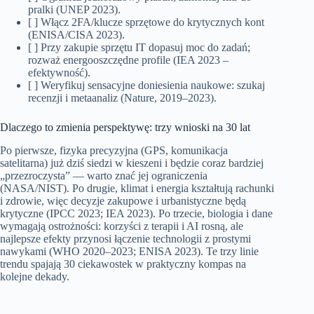
pralki (UNEP 2023).
[ ] Włącz 2FA/klucze sprzętowe do krytycznych kont
(ENISA/CISA 2023).
[ ] Przy zakupie sprzętu IT dopasuj moc do zadań;
rozważ energooszczędne profile (IEA 2023 –
efektywność).
[ ] Weryfikuj sensacyjne doniesienia naukowe: szukaj
recenzji i metaanaliz (Nature, 2019–2023).
Dlaczego to zmienia perspektywę: trzy wnioski na 30 lat
Po pierwsze, fizyka precyzyjna (GPS, komunikacja
satelitarna) już dziś siedzi w kieszeni i będzie coraz bardziej
„przezroczysta” — warto znać jej ograniczenia
(NASA/NIST). Po drugie, klimat i energia kształtują rachunki
i zdrowie, więc decyzje zakupowe i urbanistyczne będą
krytyczne (IPCC 2023; IEA 2023). Po trzecie, biologia i dane
wymagają ostrożności: korzyści z terapii i AI rosną, ale
najlepsze efekty przynosi łączenie technologii z prostymi
nawykami (WHO 2020–2023; ENISA 2023). Te trzy linie
trendu spajają 30 ciekawostek w praktyczny kompas na
kolejne dekady.