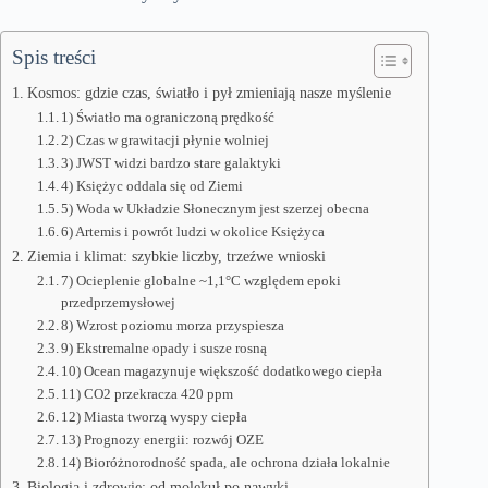
Spis treści
Kosmos: gdzie czas, światło i pył zmieniają nasze myślenie
1) Światło ma ograniczoną prędkość
2) Czas w grawitacji płynie wolniej
3) JWST widzi bardzo stare galaktyki
4) Księżyc oddala się od Ziemi
5) Woda w Układzie Słonecznym jest szerzej obecna
6) Artemis i powrót ludzi w okolice Księżyca
Ziemia i klimat: szybkie liczby, trzeźwe wnioski
7) Ocieplenie globalne ~1,1°C względem epoki
przedprzemysłowej
8) Wzrost poziomu morza przyspiesza
9) Ekstremalne opady i susze rosną
10) Ocean magazynuje większość dodatkowego ciepła
11) CO2 przekracza 420 ppm
12) Miasta tworzą wyspy ciepła
13) Prognozy energii: rozwój OZE
14) Bioróżnorodność spada, ale ochrona działa lokalnie
Biologia i zdrowie: od molekuł po nawyki