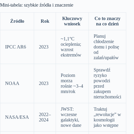
Mini‑tabela: szybkie źródła i znaczenie
Kluczowy
Co to znaczy
Źródło
Rok
wniosek
na co dzień
Planuj
~1,1°C
chłodzenie
ocieplenia;
IPCC AR6
2023
domu i polisę
wzrost
od
ekstremów
zalań/upałów
Sprawdź
Poziom
ryzyko
morza
powodzi
NOAA
2023
rośnie ~3–4
przed
mm/rok
zakupem
nieruchomości
JWST:
Traktuj
2022–
wczesne
„rewolucje” w
NASA/ESA
2024
galaktyki,
kosmologii
nowe dane
jako wstępne