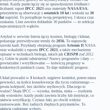
temat. Każdy punkt łączy się ze sprawdzonymi źródłami i
liczbami: raport
IPCC 2023
oraz materiały
NASA/ESA
;
priorytetem są obserwacje z
ostatnich 10 lat
i wnioski na
30
lat
naprzód. To porządkuje twoją perspektywę. I skraca czas
szukania. Lista zawiera dokładnie 30 punktów — to selekcja
najważniejszych wątków.
Artykuł w serwisie Interia łączy kosmos, biologię i klimat,
pokazując przewidywane trendy do
2056.
To naprawdę
szeroki kadr. Przykłady obejmują program
Artemis II
NASA
oraz wskaźniki z raportu
IPCC 2023
, a także mechanizmy
opisane w technikach biologii, takich jak
CRISPR
(od 2012
r.)
. Gdzie tu punkt odniesienia? Nazwy programów i daty —
powtarzalne i weryfikowalne — kotwiczą prognozy w
konkretnych punktach czasu. To daje stabilność prognoz.
Układ prowadzi w
3
krokach: najpierw kontekst, potem miara
pewności, na końcu konsekwencje dla życia codziennego —
prosta kolejność, bez skrótów myślowych. Dlaczego to
ważne? Skala IPCC — wysoka, średnia, niska — rozdziela
siłę wniosków; każdy punkt zawiera liczby lub instytucje, co
ułatwia weryfikację. Czytasz fakt, po chwili widzisz
zastosowanie. Bez żadnych zbędnych przystanków. To
ułatwia codzienne wybory.