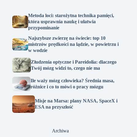
Metoda loci: starożytna technika pamięci,
która usprawnia naukę i ułatwia
przypominanie
Najszybsze zwierzę na świecie: top 10
mistrzów prędkości na lądzie, w powietrzu i
w wodzie
Złudzenia optyczne i Pareidolia: dlaczego
Twój mózg widzi to, czego nie ma
Ile waży mózg człowieka? Średnia masa,
różnice i co to mówi o pracy mózgu
Misje na Marsa: plany NASA, SpaceX i
ESA na przyszłość
Archiwa