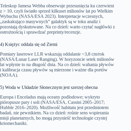
Teleskop Jamesa Webba obserwuje przesunięcia ku czerwieni
z > 10, czyli światło sprzed kilkuset milionów lat po Wielkim
Wybuchu (NASA/ESA 2023). Interpretacje wczesnych,
„zaskakująco masywnych” galaktyk są w toku analiz i
pozostają dyskutowane. Na co dzień: warto czytać nagłówki z
ostrożnością i sprawdzać preprinty/recenzje.
4) Księżyc oddala się od Ziemi
Pomiary laserowe LLR wskazują oddalanie ~3,8 cm/rok
(NASA/Lunar Laser Ranging). W horyzoncie setek milionów
lat wpłynie to na długość dnia. Na co dzień: wahania pływów
i kalibracja czasu pływów są mierzone i ważne dla portów
(NOAA).
5) Woda w Układzie Słonecznym jest szerzej obecna
Europa i Enceladus mają oceany podlodowe; wykryto
pióropusze pary i soli (NASA/ESA, Cassini 2005–2017;
Hubble 2016–2020). Możliwość habitatu jest przedmiotem
badań, nie pewnikiem. Na co dzień: rośnie sens wspierania
misji planetarnych, bo mogą przynieść technologie czystej
kriomechaniki.