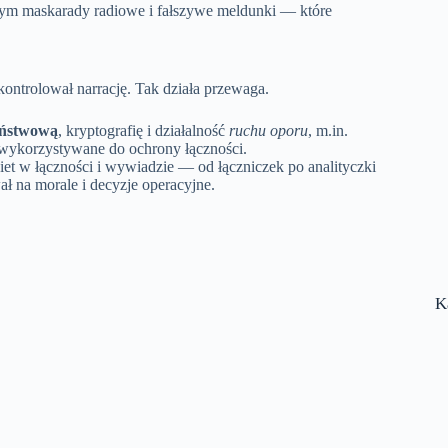
 tym maskarady radiowe i fałszywe meldunki — które
 kontrolował narrację. Tak działa przewaga.
aństwową
, kryptografię i działalność
ruchu oporu
, m.in.
wykorzystywane do ochrony łączności.
biet w łączności i wywiadzie — od łączniczek po analityczki
ł na morale i decyzje operacyjne.
K