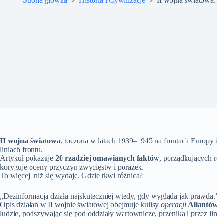
Strona główna
Historia i Cywilizacje
II wojna światowa:
II wojna światowa
, toczona w latach 1939–1945 na frontach Europy i
liniach frontu.
Artykuł pokazuje
20 rzadziej omawianych faktów
, porządkujących r
koryguje oceny przyczyn zwycięstw i porażek.
To więcej, niż się wydaje. Gdzie tkwi różnica?
„Dezinformacja działa najskuteczniej wtedy, gdy wygląda jak prawda.
Opis działań w II wojnie światowej obejmuje kulisy
operacji
Aliantó
ludzie, podszywając się pod oddziały wartownicze, przenikali przez li