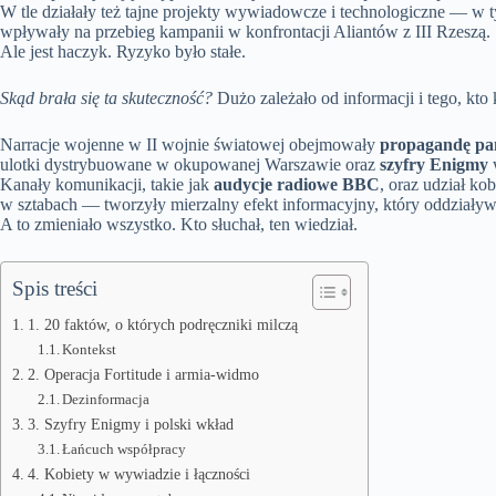
W tle działały też tajne projekty wywiadowcze i technologiczne — w
wpływały na przebieg kampanii w konfrontacji Aliantów z III Rzeszą.
Ale jest haczyk. Ryzyko było stałe.
Skąd brała się ta skuteczność?
Dużo zależało od informacji i tego, kto
Narracje wojenne w II wojnie światowej obejmowały
propagandę p
ulotki dystrybuowane w okupowanej Warszawie oraz
szyfry Enigmy
Kanały komunikacji, takie jak
audycje radiowe BBC
, oraz udział ko
w sztabach — tworzyły mierzalny efekt informacyjny, który oddziaływa
A to zmieniało wszystko. Kto słuchał, ten wiedział.
Spis treści
1. 20 faktów, o których podręczniki milczą
Kontekst
2. Operacja Fortitude i armia-widmo
Dezinformacja
3. Szyfry Enigmy i polski wkład
Łańcuch współpracy
4. Kobiety w wywiadzie i łączności