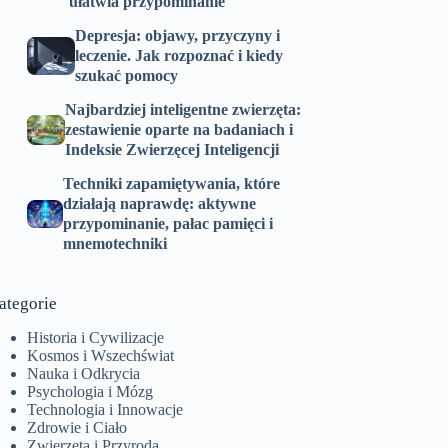
ułatwia przypominanie
Depresja: objawy, przyczyny i
leczenie. Jak rozpoznać i kiedy
szukać pomocy
Najbardziej inteligentne zwierzęta:
zestawienie oparte na badaniach i
Indeksie Zwierzęcej Inteligencji
Techniki zapamiętywania, które
działają naprawdę: aktywne
przypominanie, pałac pamięci i
mnemotechniki
ategorie
Historia i Cywilizacje
Kosmos i Wszechświat
Nauka i Odkrycia
Psychologia i Mózg
Technologia i Innowacje
Zdrowie i Ciało
Zwierzęta i Przyroda