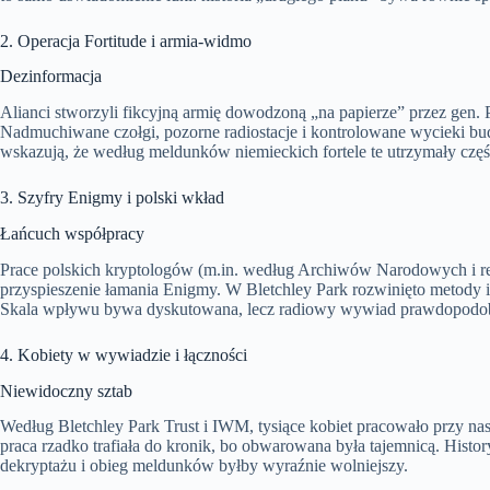
2. Operacja Fortitude i armia-widmo
Dezinformacja
Alianci stworzyli fikcyjną armię dowodzoną „na papierze” przez gen. 
Nadmuchiwane czołgi, pozorne radiostacje i kontrolowane wycieki b
wskazują, że według meldunków niemieckich fortele te utrzymały częś
3. Szyfry Enigmy i polski wkład
Łańcuch współpracy
Prace polskich kryptologów (m.in. według Archiwów Narodowych i rel
przyspieszenie łamania Enigmy. W Bletchley Park rozwinięto metody i
Skala wpływu bywa dyskutowana, lecz radiowy wywiad prawdopodobn
4. Kobiety w wywiadzie i łączności
Niewidoczny sztab
Według Bletchley Park Trust i IWM, tysiące kobiet pracowało przy nas
praca rzadko trafiała do kronik, bo obwarowana była tajemnicą. Histor
dekryptażu i obieg meldunków byłby wyraźnie wolniejszy.