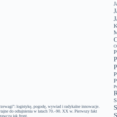
J
J
J
K
M
O
O
P
P
P
P
P
P
R
S
S
rzewagi”: logistykę, pogodę, wywiad i radykalne innowacje.
ajne do odtajnienia w latach 70.–90. XX w. Pierwszy fakt
S
rawcza jak front.