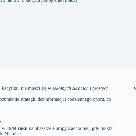
 20 faktów, o których podręczniki milczą
 Pacyfiku, nie mieści się w
szkolnych skrótach
i prostych
P
ozumienie strategii, dezinformacji i codziennego oporu, co
”
w
w
1944 roku
na obszarze Europy Zachodniej, gdy młodzi
nie Niemiec.