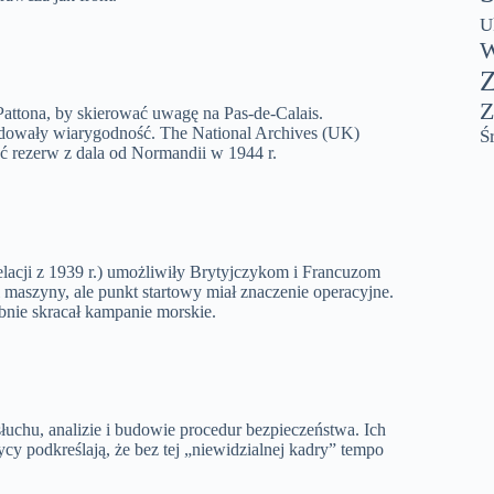
U
W
Z
Z
Pattona, by skierować uwagę na Pas-de-Calais.
udowały wiarygodność. The National Archives (UK)
Ś
ć rezerw z dala od Normandii w 1944 r.
acji z 1939 r.) umożliwiły Brytyjczykom i Francuzom
 maszyny, ale punkt startowy miał znaczenie operacyjne.
ie skracał kampanie morskie.
łuchu, analizie i budowie procedur bezpieczeństwa. Ich
ycy podkreślają, że bez tej „niewidzialnej kadry” tempo