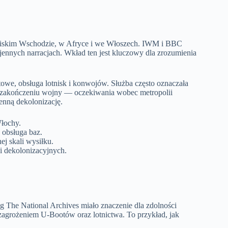
 Bliskim Wschodzie, w Afryce i we Włoszech. IWM i BBC
nnych narracjach. Wkład ten jest kluczowy dla zrozumienia
rtowe, obsługa lotnisk i konwojów. Służba często oznaczała
o zakończeniu wojny — oczekiwania wobec metropolii
enną dekolonizację.
Włochy.
, obsługa baz.
j skali wysiłku.
 dekolonizacyjnych.
g The National Archives miało znaczenie dla zdolności
agrożeniem U-Bootów oraz lotnictwa. To przykład, jak