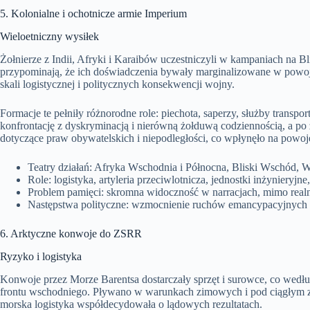
5. Kolonialne i ochotnicze armie Imperium
Wieloetniczny wysiłek
Żołnierze z Indii, Afryki i Karaibów uczestniczyli w kampaniach na
przypominają, że ich doświadczenia bywały marginalizowane w powoje
skali logistycznej i politycznych konsekwencji wojny.
Formacje te pełniły różnorodne role: piechota, saperzy, służby transpo
konfrontację z dyskryminacją i nierówną żołduwą codziennością, a p
dotyczące praw obywatelskich i niepodległości, co wpłynęło na powoj
Teatry działań: Afryka Wschodnia i Północna, Bliski Wschód, 
Role: logistyka, artyleria przeciwlotnicza, jednostki inżynieryjne
Problem pamięci: skromna widoczność w narracjach, mimo realne
Następstwa polityczne: wzmocnienie ruchów emancypacyjnych i
6. Arktyczne konwoje do ZSRR
Ryzyko i logistyka
Konwoje przez Morze Barentsa dostarczały sprzęt i surowce, co wedłu
frontu wschodniego. Pływano w warunkach zimowych i pod ciągłym z
morska logistyka współdecydowała o lądowych rezultatach.