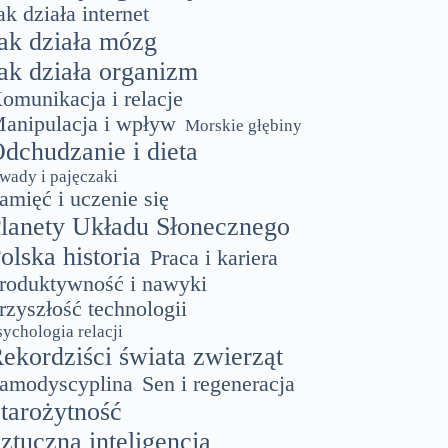
ak działa internet
ak działa mózg
ak działa organizm
omunikacja i relacje
anipulacja i wpływ
Morskie głębiny
dchudzanie i dieta
wady i pajęczaki
amięć i uczenie się
lanety Układu Słonecznego
olska historia
Praca i kariera
roduktywność i nawyki
rzyszłość technologii
sychologia relacji
ekordziści świata zwierząt
amodyscyplina
Sen i regeneracja
tarożytność
ztuczna inteligencja