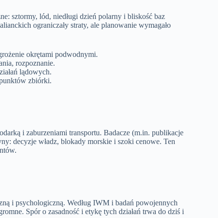
e: sztormy, lód, niedługi dzień polarny i bliskość baz
 alianckich ograniczały straty, ale planowanie wymagało
grożenie okrętami podwodnymi.
ania, rozpoznanie.
ziałań lądowych.
 punktów zbiórki.
darką i zaburzeniami transportu. Badacze (m.in. publikacje
yny: decyzje władz, blokady morskie i szoki cenowe. Ten
ontów.
yczną i psychologiczną. Według IWM i badań powojennych
romne. Spór o zasadność i etykę tych działań trwa do dziś i