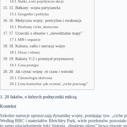
Siatki, a nie pojedyncze akcje
15. Bałkany: wojna partyzancka
Geografia i polityka
16. Medycyna wojny: penicylina i ewakuacja
Przełomy ciche, skuteczne
17. Ucieczki z obozów i „niewidzialne mapy”
MI9 i wsparcie
18. Kultura, radio i narracja wojny
Głosy i obrazy
19. Rakiety V-2 i przemysł przymusowy
Cena postępu
20. Jak czytać wojnę: oś czasu i wnioski
Chronologia skrócona
Lista kontrolna: jak oceniać „ciche przewagi”
1. 20 faktów, o których podręczniki milczą
Kontekst
Szkolne narracje upraszczają dynamikę wojny, pomijając tzw. „ciche p
Według BBC i materiałów Bletchley Park, wiele przełomów pozostało t
to samo uświadomienie luki: historia „drugiego planu” bywa równie sp