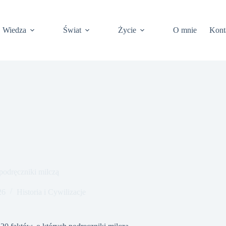
Wiedza
Świat
Życie
O mnie
Kont
podręczniki milczą
26
Historia i Cywilizacje