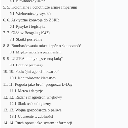
Niewidoczny sztab
5. Kolonialne i ochotnicze armie Imperium
Wieloetniczny wysiłek
6. Arktyczne konwoje do ZSRR
Ryzyko i logistyka
7. Głód w Bengalu (1943)
Skutki pośrednie
8. Bombardowania miast i spór o skuteczność
Między morale a przemysłem
9. ULTRA nie była „srebrną kulą”
Granice przewagi
10. Podwójni agenci i „Garbo”
Kontrolowane kłamstwo
11. Pogoda jako broń: prognoza D-Day
Meteo i decyzje
12. Radar i magnetron wnękowy
Skok technologiczny
13. Wojna gospodarcza o paliwa
Uderzenie w zdolności
14. Ruch oporu jako system informacji