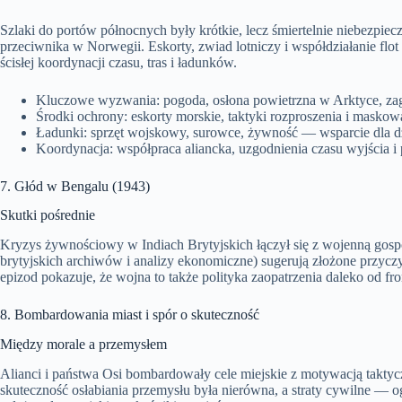
Szlaki do portów północnych były krótkie, lecz śmiertelnie niebezpieczn
przeciwnika w Norwegii. Eskorty, zwiad lotniczy i współdziałanie flot
ścisłej koordynacji czasu, tras i ładunków.
Kluczowe wyzwania: pogoda, osłona powietrzna w Arktyce, za
Środki ochrony: eskorty morskie, taktyki rozproszenia i maskow
Ładunki: sprzęt wojskowy, surowce, żywność — wsparcie dla d
Koordynacja: współpraca aliancka, uzgodnienia czasu wyjścia i
7. Głód w Bengalu (1943)
Skutki pośrednie
Kryzys żywnościowy w Indiach Brytyjskich łączył się z wojenną gospo
brytyjskich archiwów i analizy ekonomiczne) sugerują złożone przycz
epizod pokazuje, że wojna to także polityka zaopatrzenia daleko od fr
8. Bombardowania miast i spór o skuteczność
Między morale a przemysłem
Alianci i państwa Osi bombardowały cele miejskie z motywacją takt
skuteczność osłabiania przemysłu była nierówna, a straty cywilne — og