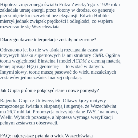
Hipoteza zmęczonego światła Fritza Zwicky’ego z 1929 roku
zakładała utratę energii przez fotony w drodze, co generuje
przesunięcie ku czerwieni bez ekspansji. Edwin Hubble
mierzył jednak związek prędkości i odległości, co wspiera
rozszerzanie się Wszechświata.
Dlaczego dawne interpretacje zostały odrzucone?
Odrzucono je, bo nie wyjaśniają rozciągania czasu w
krzywych blasku supernowych Ia ani struktury
CMB
. Ogólna
teoria względności Einsteina i model
ΛCDM
z ciemną materią
lepiej opisują H(z) i geometrię — to widać w danych.
Innymi słowy, teorie muszą pasować do wielu niezależnych
zestawów jednocześnie. Inaczej odpadają.
Jak Gupta próbuje połączyć stare i nowe pomysły?
Rajendra Gupta z Uniwersytetu Ottawy łączy motywy
zmęczonego światła z ekspansją i sugeruje, że Wszechświat
ma 26,7 mld lat. Propozycja odczytuje dane JWST na nowo,
Wielki Wybuch pozostaje, a hipoteza wymaga weryfikacji
pełnym zestawem obserwacji.
FAQ: najczęstsze pytania o wiek Wszechświata