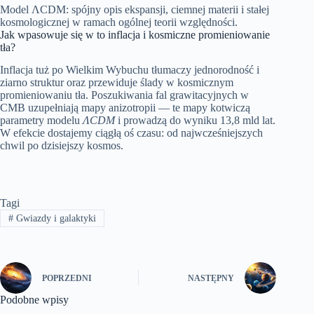
Model ΛCDM: spójny opis ekspansji, ciemnej materii i stałej
kosmologicznej w ramach ogólnej teorii względności.
Jak wpasowuje się w to inflacja i kosmiczne promieniowanie
tła?
Inflacja tuż po Wielkim Wybuchu tłumaczy jednorodność i
ziarno struktur oraz przewiduje ślady w kosmicznym
promieniowaniu tła. Poszukiwania fal grawitacyjnych w
CMB uzupełniają mapy anizotropii — te mapy kotwiczą
parametry modelu
ΛCDM
i prowadzą do wyniku 13,8 mld lat.
W efekcie dostajemy ciągłą oś czasu: od najwcześniejszych
chwil po dzisiejszy kosmos.
Tagi
#
Gwiazdy i galaktyki
POPRZEDNI
NASTĘPNY
Podobne wpisy