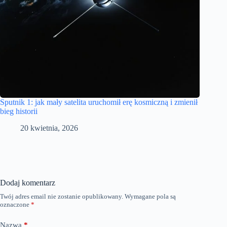
Sputnik 1: jak mały satelita uruchomił erę kosmiczną i zmienił
bieg historii
20 kwietnia, 2026
Dodaj komentarz
Twój adres email nie zostanie opublikowany.
Wymagane pola są
oznaczone
*
Nazwa
*