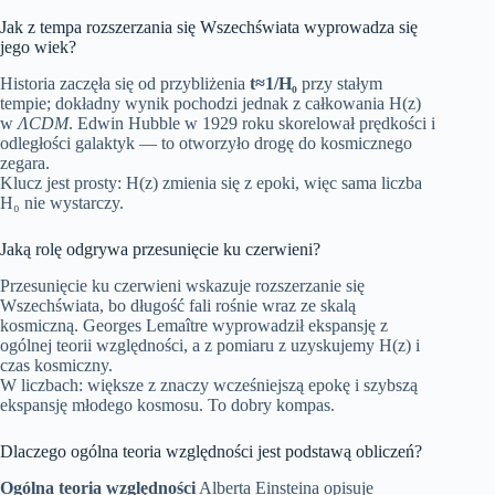
Jak z tempa rozszerzania się Wszechświata wyprowadza się
jego wiek?
Historia zaczęła się od przybliżenia
t≈1/H₀
przy stałym
tempie; dokładny wynik pochodzi jednak z całkowania H(z)
w
ΛCDM
. Edwin Hubble w 1929 roku skorelował prędkości i
odległości galaktyk — to otworzyło drogę do kosmicznego
zegara.
Klucz jest prosty: H(z) zmienia się z epoki, więc sama liczba
H₀ nie wystarczy.
Jaką rolę odgrywa przesunięcie ku czerwieni?
Przesunięcie ku czerwieni wskazuje rozszerzanie się
Wszechświata, bo długość fali rośnie wraz ze skalą
kosmiczną. Georges Lemaître wyprowadził ekspansję z
ogólnej teorii względności, a z pomiaru z uzyskujemy H(z) i
czas kosmiczny.
W liczbach: większe z znaczy wcześniejszą epokę i szybszą
ekspansję młodego kosmosu. To dobry kompas.
Dlaczego ogólna teoria względności jest podstawą obliczeń?
Ogólna teoria względności
Alberta Einsteina opisuje