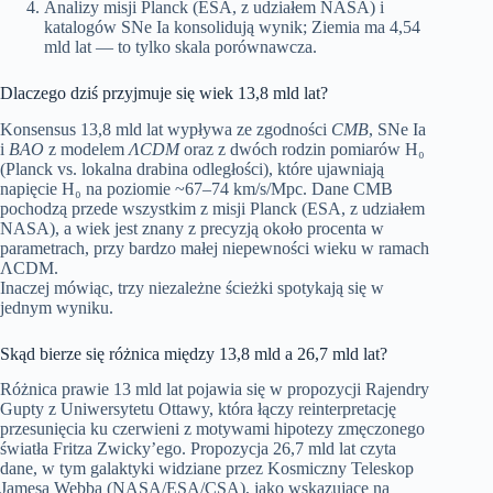
Analizy misji Planck (ESA, z udziałem NASA) i
katalogów SNe Ia konsolidują wynik; Ziemia ma 4,54
mld lat — to tylko skala porównawcza.
Dlaczego dziś przyjmuje się wiek 13,8 mld lat?
Konsensus 13,8 mld lat wypływa ze zgodności
CMB
, SNe Ia
i
BAO
z modelem
ΛCDM
oraz z dwóch rodzin pomiarów H₀
(Planck vs. lokalna drabina odległości), które ujawniają
napięcie H₀ na poziomie ~67–74 km/s/Mpc. Dane CMB
pochodzą przede wszystkim z misji Planck (ESA, z udziałem
NASA), a wiek jest znany z precyzją około procenta w
parametrach, przy bardzo małej niepewności wieku w ramach
ΛCDM.
Inaczej mówiąc, trzy niezależne ścieżki spotykają się w
jednym wyniku.
Skąd bierze się różnica między 13,8 mld a 26,7 mld lat?
Różnica prawie 13 mld lat pojawia się w propozycji Rajendry
Gupty z Uniwersytetu Ottawy, która łączy reinterpretację
przesunięcia ku czerwieni z motywami hipotezy zmęczonego
światła Fritza Zwicky’ego. Propozycja 26,7 mld lat czyta
dane, w tym galaktyki widziane przez Kosmiczny Teleskop
Jamesa Webba (NASA/ESA/CSA), jako wskazujące na