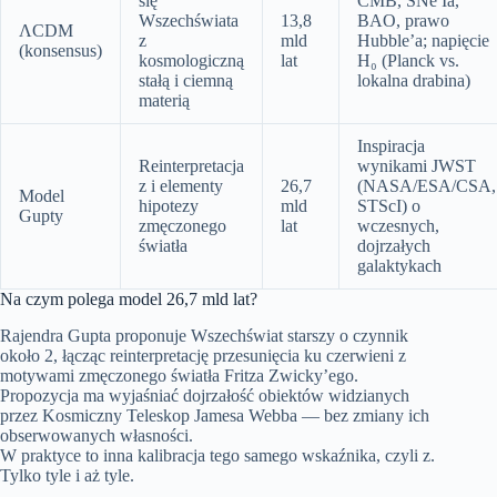
się
CMB, SNe Ia,
Wszechświata
13,8
BAO, prawo
ΛCDM
z
mld
Hubble’a; napięcie
(konsensus)
kosmologiczną
lat
H₀ (Planck vs.
stałą i ciemną
lokalna drabina)
materią
Inspiracja
Reinterpretacja
wynikami JWST
z i elementy
26,7
(NASA/ESA/CSA,
Model
hipotezy
mld
STScI) o
Gupty
zmęczonego
lat
wczesnych,
światła
dojrzałych
galaktykach
Na czym polega model 26,7 mld lat?
Rajendra Gupta proponuje Wszechświat starszy o czynnik
około 2, łącząc reinterpretację przesunięcia ku czerwieni z
motywami zmęczonego światła Fritza Zwicky’ego.
Propozycja ma wyjaśniać dojrzałość obiektów widzianych
przez Kosmiczny Teleskop Jamesa Webba — bez zmiany ich
obserwowanych własności.
W praktyce to inna kalibracja tego samego wskaźnika, czyli z.
Tylko tyle i aż tyle.