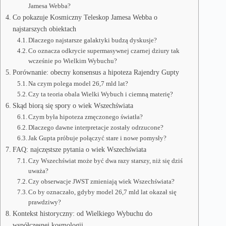
Jamesa Webba?
Co pokazuje Kosmiczny Teleskop Jamesa Webba o
najstarszych obiektach
Dlaczego najstarsze galaktyki budzą dyskusje?
Co oznacza odkrycie supermasywnej czarnej dziury tak
wcześnie po Wielkim Wybuchu?
Porównanie: obecny konsensus a hipoteza Rajendry Gupty
Na czym polega model 26,7 mld lat?
Czy ta teoria obala Wielki Wybuch i ciemną materię?
Skąd biorą się spory o wiek Wszechświata
Czym była hipoteza zmęczonego światła?
Dlaczego dawne interpretacje zostały odrzucone?
Jak Gupta próbuje połączyć stare i nowe pomysły?
FAQ: najczęstsze pytania o wiek Wszechświata
Czy Wszechświat może być dwa razy starszy, niż się dziś
uważa?
Czy obserwacje JWST zmieniają wiek Wszechświata?
Co by oznaczało, gdyby model 26,7 mld lat okazał się
prawdziwy?
Kontekst historyczny: od Wielkiego Wybuchu do
współczesnej kosmologii