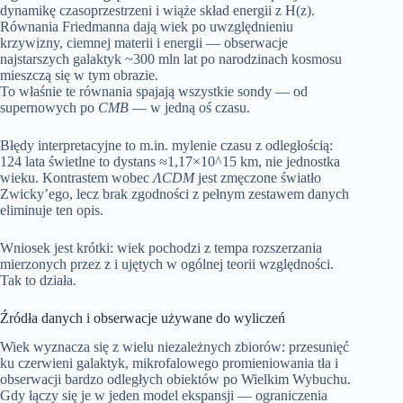
dynamikę czasoprzestrzeni i wiąże skład energii z H(z).
Równania Friedmanna dają wiek po uwzględnieniu
krzywizny, ciemnej materii i energii — obserwacje
najstarszych galaktyk ~300 mln lat po narodzinach kosmosu
mieszczą się w tym obrazie.
To właśnie te równania spajają wszystkie sondy — od
supernowych po
CMB
— w jedną oś czasu.
Błędy interpretacyjne to m.in. mylenie czasu z odległością:
124 lata świetlne to dystans ≈1,17×10^15 km, nie jednostka
wieku. Kontrastem wobec
ΛCDM
jest zmęczone światło
Zwicky’ego, lecz brak zgodności z pełnym zestawem danych
eliminuje ten opis.
Wniosek jest krótki: wiek pochodzi z tempa rozszerzania
mierzonych przez z i ujętych w ogólnej teorii względności.
Tak to działa.
Źródła danych i obserwacje używane do wyliczeń
Wiek wyznacza się z wielu niezależnych zbiorów: przesunięć
ku czerwieni galaktyk, mikrofalowego promieniowania tła i
obserwacji bardzo odległych obiektów po Wielkim Wybuchu.
Gdy łączy się je w jeden model ekspansji — ograniczenia