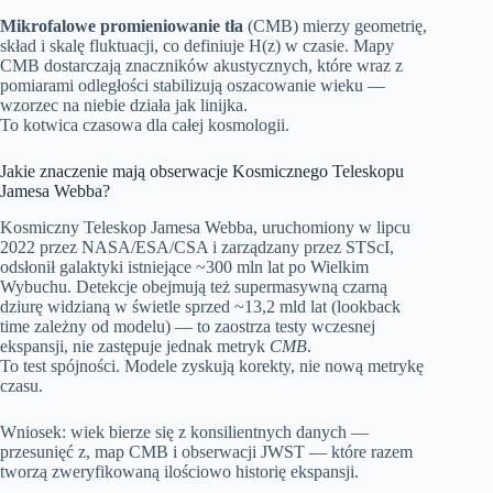
Mikrofalowe promieniowanie tła
(CMB) mierzy geometrię,
skład i skalę fluktuacji, co definiuje H(z) w czasie. Mapy
CMB dostarczają znaczników akustycznych, które wraz z
pomiarami odległości stabilizują oszacowanie wieku —
wzorzec na niebie działa jak linijka.
To kotwica czasowa dla całej kosmologii.
Jakie znaczenie mają obserwacje Kosmicznego Teleskopu
Jamesa Webba?
Kosmiczny Teleskop Jamesa Webba, uruchomiony w lipcu
2022 przez NASA/ESA/CSA i zarządzany przez STScI,
odsłonił galaktyki istniejące ~300 mln lat po Wielkim
Wybuchu. Detekcje obejmują też supermasywną czarną
dziurę widzianą w świetle sprzed ~13,2 mld lat (lookback
time zależny od modelu) — to zaostrza testy wczesnej
ekspansji, nie zastępuje jednak metryk
CMB
.
To test spójności. Modele zyskują korekty, nie nową metrykę
czasu.
Wniosek: wiek bierze się z konsilientnych danych —
przesunięć z, map CMB i obserwacji JWST — które razem
tworzą zweryfikowaną ilościowo historię ekspansji.