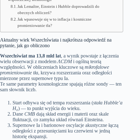
Jak Lemaître, Einstein i Hubble doprowadzili do
obecnych obliczeń?
Jak wpasowuje się w to inflacja i kosmiczne
promieniowanie tła?
Aktualny wiek Wszechświata i najkrótsza odpowiedź na
pytanie, jak go obliczono
Wszechświat ma 13,8 mld lat
, a wynik powstaje z łączenia
wielu obserwacji z modelem
ΛCDM
i ogólną teorią
względności. W obliczeniach kluczowe są
mikrofalowe
promieniowanie tła
, krzywa rozszerzania oraz odległości
mierzone przez supernowe typu Ia.
Te same parametry kosmologiczne spajają różne sondy — ten
sam słownik liczb.
Start odbywa się od tempa rozszerzania (
stała Hubble’a
H₀
) — to punkt wyjścia do wieku.
Dane
CMB
dają skład energii i materii oraz skale
fluktuacji, co zamyka układ równań Einsteina.
Supernowe Ia i barionowe oscylacje akustyczne łączą
odległości z przesunięciami ku czerwieni w jedną
historię ekspansji.