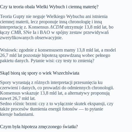
Czy ta teoria obala Wielki Wybuch i ciemną materię?
Teoria Gupty nie neguje Wielkiego Wybuchu ani istnienia
ciemnej materii, lecz proponuje inną chronologię i inną
interpretację z. Konsensus
ΛCDM
utrzymuje 13,8 mld lat, bo
łączy
CMB
, SNe Ia i BAO w spójny zestaw przewidywań
zweryfikowanych obserwacyjnie.
Wniosek: zgodnie z konsensusem mamy 13,8 mld lat, a model
26,7 mld lat pozostaje hipotezą sprawdzaną wobec pełnego
pakietu danych. Pytanie wisi: czy testy to zmienią?
Skąd biorą się spory o wiek Wszechświata
Spory wyrastają z różnych interpretacji przesunięcia ku
czerwieni i danych, co prowadzi do odmiennych chronologii.
Konsensus wskazuje 13,8 mld lat, a alternatywy proponują
nawet 26,7 mld lat.
Sedno różnic brzmi: czy z to wyłącznie skutek ekspansji, czy
także procesów tłumienia energii fotonów — to pytanie
kieruje badaniami.
Czym była hipoteza zmęczonego światła?