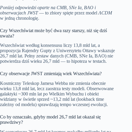
Poniżej odpowiedzi oparte na CMB, SNe Ia, BAO i
obserwacjach JWST
— to zbiory spięte przez model
ΛCDM
w jedną chronologię.
Czy Wszechświat może być dwa razy starszy, niż się dziś
uważa?
Wszechświat według konsensusu liczy 13,8 mld lat, a
propozycja Rajendry Gupty z Uniwersytetu Ottawy wskazuje
26,7 mld lat. Pełny zestaw danych (CMB, SNe Ia, BAO) nie
potwierdza dziś wieku 26,7 mld — to hipoteza w testach.
Czy obserwacje JWST zmieniają wiek Wszechświata?
Kosmiczny Teleskop Jamesa Webba nie zmienia obecnie
wieku 13,8 mld lat, lecz zaostrza testy modeli. Obserwowane
galaktyki ~300 mln lat po Wielkim Wybuchu i obiekt
widziany w świetle sprzed ~13,2 mld lat (lookback time
zależny od modelu) sprawdzają tempo wczesnej ewolucji.
Co by oznaczało, gdyby model 26,7 mld lat okazał się
prawdziwy?
W scenariuszu 26,7 mld lat kosmos zyskałby miliardy lat na