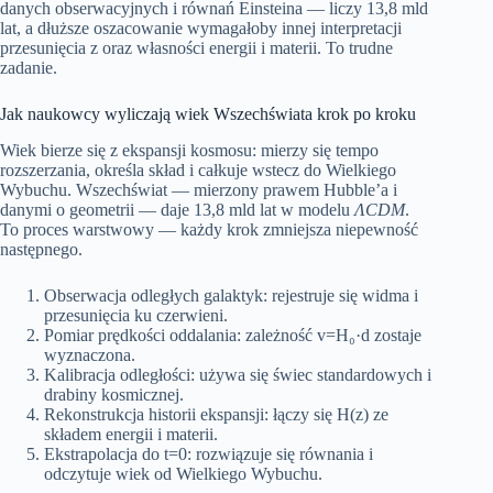
danych obserwacyjnych i równań Einsteina — liczy 13,8 mld
lat, a dłuższe oszacowanie wymagałoby innej interpretacji
przesunięcia z oraz własności energii i materii. To trudne
zadanie.
Jak naukowcy wyliczają wiek Wszechświata krok po kroku
Wiek bierze się z ekspansji kosmosu: mierzy się tempo
rozszerzania, określa skład i całkuje wstecz do Wielkiego
Wybuchu. Wszechświat — mierzony prawem Hubble’a i
danymi o geometrii — daje 13,8 mld lat w modelu
ΛCDM
.
To proces warstwowy — każdy krok zmniejsza niepewność
następnego.
Obserwacja odległych galaktyk: rejestruje się widma i
przesunięcia ku czerwieni.
Pomiar prędkości oddalania: zależność v=H₀·d zostaje
wyznaczona.
Kalibracja odległości: używa się świec standardowych i
drabiny kosmicznej.
Rekonstrukcja historii ekspansji: łączy się H(z) ze
składem energii i materii.
Ekstrapolacja do t=0: rozwiązuje się równania i
odczytuje wiek od Wielkiego Wybuchu.