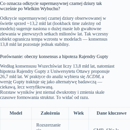
Co oznacza odkrycie supermasywnej czarnej dziury tak
wcześnie po Wielkim Wybuchu?
Odkrycie supermasywnej czarnej dziury obserwowanej w
świetle sprzed ~13,2 mld lat (lookback time zależny od
modelu) sugeruje nasiona o dużej masie lub gwałtowne
zlewania w pierwszych setkach milionów lat. Tak wczesny
obiekt ogranicza tempa wzrostu w modelach — konsensus
13,8 mld lat pozostaje jednak stabilny.
Porównanie: obecny konsensus a hipoteza Rajendry Gupty
Według konsensusu Wszechświat liczy 13,8 mld lat, natomiast
hipoteza Rajendry Gupty z Uniwersytetu Ottawy proponuje
26,7 mld lat. W praktyce do analiz wybiera się
ΛCDM
, a
wersję Gupty traktuje się jako alternatywę badawczą —
ciekawą, lecz weryfikowaną.
Rozstaw wyników jest niemal dwukrotny i zmienia skale
czasowe formowania struktur. To widać od razu.
Model
Założenia
Wiek
Dane kluczowe
Rozszerzanie