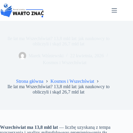
Przejdź
do
treści
Ile lat ma Wszechświat? 13,8 mld lat: jak naukowcy to
obliczyli i skąd 26,7 mld lat
Marek Wiśniewski
22 kwietnia, 2026
Kosmos i Wszechświat
Strona główna
Kosmos i Wszechświat
Ile lat ma Wszechświat? 13,8 mld lat: jak naukowcy to
obliczyli i skąd 26,7 mld lat
Wszechświat ma 13,8 mld lat
— liczbę uzyskaną z tempa
rozszerzania i analizy
mikrofalowego promieniowania tła
.