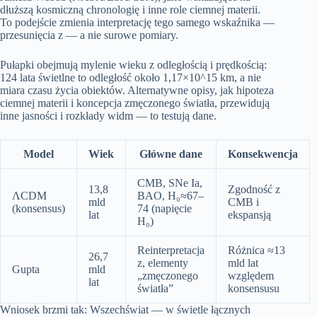
dłuższą kosmiczną chronologię i inne role ciemnej materii.
To podejście zmienia interpretację tego samego wskaźnika —
przesunięcia z — a nie surowe pomiary.
Pułapki obejmują mylenie wieku z odległością i prędkością:
124 lata świetlne to odległość około 1,17×10^15 km, a nie
miara czasu życia obiektów. Alternatywne opisy, jak hipoteza
ciemnej materii i koncepcja zmęczonego światła, przewidują
inne jasności i rozkłady widm — to testują dane.
Model
Wiek
Główne dane
Konsekwencja
CMB, SNe Ia,
13,8
Zgodność z
ΛCDM
BAO, H₀≈67–
mld
CMB i
(konsensus)
74 (napięcie
lat
ekspansją
H₀)
Reinterpretacja
Różnica ≈13
26,7
z, elementy
mld lat
Gupta
mld
„zmęczonego
względem
lat
światła”
konsensusu
Wniosek brzmi tak: Wszechświat — w świetle łącznych