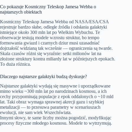
Co pokazuje Kosmiczny Teleskop Jamesa Webba o
najstarszych obiektach
Kosmiczny Teleskop Jamesa Webba od NASA/ESA/CSA
rejestruje bardzo słabe, odległe źródła i odsłania galaktyki
istniejące około 300 mln lat po Wielkim Wybuchu. Te
obserwacje testują modele wzrostu struktur, bo tempo
formowania gwiazd i czarnych dziur musi uzasadniać
dojrzałość widzianą tak wcześnie — ograniczenia są twarde.
Skala czasów różni się wyraźnie: setki milionów lat na
złożone struktury kontra miliardy lat w późniejszych epokach.
To duża różnica.
Dlaczego najstarsze galaktyki budzą dyskusje?
Najstarsze galaktyki wydają się masywne i uporządkowane
mimo wieku ~300 mln lat po narodzinach kosmosu, a ich
cechy przypominają populacje z epok oddalonych o ~10 mld
lat. Taki obraz wymaga sprawnej akrecji gazu i szybkiej
metalizacji — to przesuwa parametry w scenariuszach
ewolucji, nie sam wiek Wszechświata.
Innymi słowy, te same liczby można pogodzić, modyfikując
procesy fizyczne młodego kosmosu. Modele to wytrzymują.