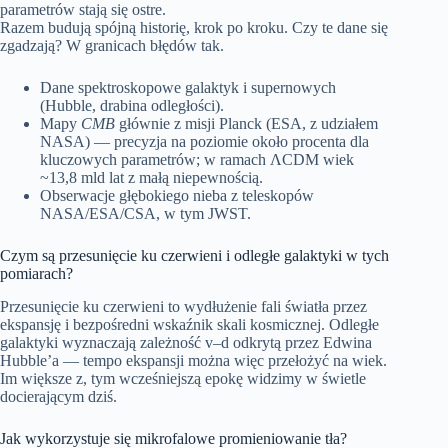
parametrów stają się ostre.
Razem budują spójną historię, krok po kroku. Czy te dane się
zgadzają? W granicach błędów tak.
Dane spektroskopowe galaktyk i supernowych
(Hubble, drabina odległości).
Mapy
CMB
głównie z misji Planck (ESA, z udziałem
NASA) — precyzja na poziomie około procenta dla
kluczowych parametrów; w ramach ΛCDM wiek
~13,8 mld lat z małą niepewnością.
Obserwacje głębokiego nieba z teleskopów
NASA/ESA/CSA, w tym JWST.
Czym są przesunięcie ku czerwieni i odległe galaktyki w tych
pomiarach?
Przesunięcie ku czerwieni to wydłużenie fali światła przez
ekspansję i bezpośredni wskaźnik skali kosmicznej. Odległe
galaktyki wyznaczają zależność v–d odkrytą przez Edwina
Hubble’a — tempo ekspansji można więc przełożyć na wiek.
Im większe z, tym wcześniejszą epokę widzimy w świetle
docierającym dziś.
Jak wykorzystuje się mikrofalowe promieniowanie tła?