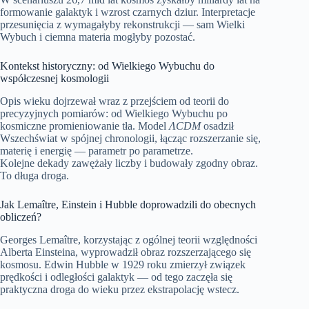
formowanie galaktyk i wzrost czarnych dziur. Interpretacje
przesunięcia z wymagałyby rekonstrukcji — sam Wielki
Wybuch i ciemna materia mogłyby pozostać.
Kontekst historyczny: od Wielkiego Wybuchu do
współczesnej kosmologii
Opis wieku dojrzewał wraz z przejściem od teorii do
precyzyjnych pomiarów: od Wielkiego Wybuchu po
kosmiczne promieniowanie tła. Model
ΛCDM
osadził
Wszechświat w spójnej chronologii, łącząc rozszerzanie się,
materię i energię — parametr po parametrze.
Kolejne dekady zawężały liczby i budowały zgodny obraz.
To długa droga.
Jak Lemaître, Einstein i Hubble doprowadzili do obecnych
obliczeń?
Georges Lemaître, korzystając z ogólnej teorii względności
Alberta Einsteina, wyprowadził obraz rozszerzającego się
kosmosu. Edwin Hubble w 1929 roku zmierzył związek
prędkości i odległości galaktyk — od tego zaczęła się
praktyczna droga do wieku przez ekstrapolację wstecz.