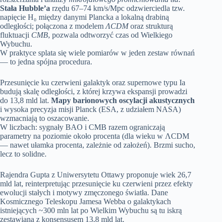
Stała Hubble’a
rzędu 67–74 km/s/Mpc odzwierciedla tzw.
napięcie H₀ między danymi Plancka a lokalną drabiną
odległości; połączona z modelem
ΛCDM
oraz strukturą
fluktuacji
CMB
, pozwala odtworzyć czas od Wielkiego
Wybuchu.
W praktyce splata się wiele pomiarów w jeden zestaw równań
— to jedna spójna procedura.
Przesunięcie ku czerwieni galaktyk oraz supernowe typu Ia
budują skalę odległości, z której krzywa ekspansji prowadzi
do 13,8 mld lat.
Mapy barionowych oscylacji akustycznych
i wysoka precyzja misji Planck (ESA, z udziałem NASA)
wzmacniają to oszacowanie.
W liczbach: sygnały BAO i CMB razem ograniczają
parametry na poziomie około procenta (dla wieku w ΛCDM
— nawet ułamka procenta, zależnie od założeń). Brzmi sucho,
lecz to solidne.
Rajendra Gupta z Uniwersytetu Ottawy proponuje wiek 26,7
mld lat, reinterpretując przesunięcie ku czerwieni przez efekty
ewolucji stałych i motywy zmęczonego światła. Dane
Kosmicznego Teleskopu Jamesa Webba o galaktykach
istniejących ~300 mln lat po Wielkim Wybuchu są tu iskrą
zestawianą z konsensusem 13,8 mld lat.