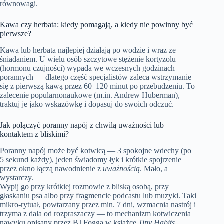
równowagi.
Kawa czy herbata: kiedy pomagają, a kiedy nie powinny być
pierwsze?
Kawa lub herbata najlepiej działają po wodzie i wraz ze
śniadaniem. U wielu osób szczytowe stężenie kortyzolu
(hormonu czujności) wypada we wczesnych godzinach
porannych — dlatego część specjalistów zaleca wstrzymanie
się z pierwszą kawą przez 60–120 minut po przebudzeniu. To
zalecenie popularnonaukowe (m.in. Andrew Huberman),
traktuj je jako wskazówkę i dopasuj do swoich odczuć.
Jak połączyć poranny napój z chwilą uważności lub
kontaktem z bliskimi?
Poranny napój może być kotwicą — 3 spokojne wdechy (po
5 sekund każdy), jeden świadomy łyk i krótkie spojrzenie
przez okno łączą nawodnienie z
uważnością
. Mało, a
wystarczy.
Wypij go przy krótkiej rozmowie z bliską osobą, przy
głaskaniu psa albo przy fragmencie podcastu lub muzyki. Taki
mikro-rytuał, powtarzany przez min. 7 dni, wzmacnia nastrój i
trzyma z dala od rozpraszaczy — to mechanizm kotwiczenia
nawyku opisany przez BJ Fogga w książce
Tiny Habits