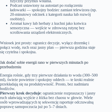
fizyczny przymus wstania.
Podcast ustawiony na autostart po rozłączeniu
ładowarki — spokojny bodziec zamiast telewizora (np.
20-minutowy odcinek z kategorii nauka lub rozwój
osobisty).
Aromat kawy lub herbaty z kuchni jako kotwica
sensoryczna — wejście w zdrowszą rutynę bez
scrollowania urządzeń elektronicznych.
Wniosek jest prosty: ogranicz decyzje, wyłącz drzemkę i
połącz wodę, ruch oraz jasny plan — pierwsza godzina staje
się czytelna i spokojna.
Jak dodać sobie energii rano w pierwszych minutach po
przebudzeniu
Energia rośnie, gdy trzy pierwsze działania to woda (300–500
ml), świeże powietrze i spokojny oddech — te kroki realnie
przekładają się na produktywność. Prosto, bez nadmiaru
bodźców.
Pierwszy krok decyduje
: ograniczenie rozpraszaczy i jasny
ruch ułatwiają wyjście z łóżka bez chaosu w głowie. Wiele
osób wprowadzających tę sekwencję raportuje odczuwalną
poprawę samopoczucia już po 5–7 dniach.