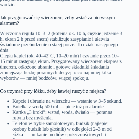
wodzie.
Jak przygotować się wieczorem, żeby wstać za pierwszym
alarmem?
Wieczorna reguła 10–3–2 (kofeina ok. 10 h, ciężkie jedzenie 3
h, ekran 2 h przed snem) stabilizuje zasypianie i ułatwia
świadome przebudzenie o stałej porze. To działa następnego
dnia.
Ciepła kąpiel (ok. 40–42°C, 10–20 min) i czytanie przez 10–
15 minut zastępują ekran. Przygotowany wieczorem ekspres z
timerem, odłożone ubranie i gotowe składniki śniadania
zmniejszają liczbę porannych decyzji o co najmniej kilka
wyborów — mniej bodźców, więcej spokoju.
Co trzymać przy łóżku, żeby łatwiej ruszyć z miejsca?
Kapcie i ubranie na wierzchu — wstanie w 3–5 sekund.
Butelka z wodą 500 ml — picie tuż po alarmie.
Kartka „3 kroki”: wstań, woda, światło — poranna
rutyna bez myślenia.
Telefon w trybie samolotowym, budzik (najlepiej
osobny budzik lub głośnik) w odległości 2–3 m od
łóżka — unikanie mediów społecznościowych i