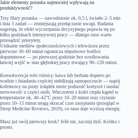
Jakie elementy poranka najmocniej wpływają na
produktywność?
Trzy filary poranka — nawodnienie ok. 0,5 l, światło 2–5 min
i lista 3 zadań — zmniejszają przełączanie uwagi. Badania
sugerują, że efekt wyczerpania decyzyjnego pojawia się po
kilku godzinach intensywnej pracy — dlatego rano warto
przesądzić priorytety.
Unikanie mediów społecznościowych i telewizora przez
pierwsze 30–60 minut ogranicza impulsowe bodźce
dopaminowe — po pierwszej godzinie bez scrollowania
łatwiej wejść w stan głębokiej pracy trwający 90–120 minut.
Konsekwencja robi różnicę
: kawa lub herbata dopiero po
wodzie i śniadaniu częściej stabilizują samopoczucie — napój
kofeinowy na pusty żołądek może podnosić kortyzol i nasilać
nerwowość u części osób. Wieczorem z kolei ciepła kąpiel w
temperaturze ok. 40–42°C przez 10–20 minut oraz czytanie
przez 10–15 minut mogą skracać czas zasypiania (przegląd w
Sleep Medicine Reviews, 2019), co rano daje wyższą energię.
Masz już swój pierwszy krok? Jeśli nie, zacznij dziś. Krótko i
prosto.