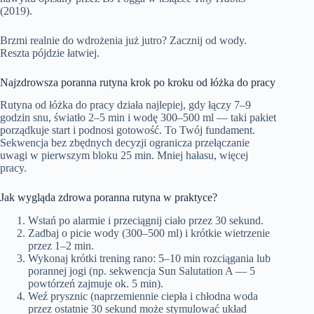
(2019).
Brzmi realnie do wdrożenia już jutro? Zacznij od wody.
Reszta pójdzie łatwiej.
Najzdrowsza poranna rutyna krok po kroku od łóżka do pracy
Rutyna od łóżka do pracy działa najlepiej, gdy łączy 7–9
godzin snu, światło 2–5 min i wodę 300–500 ml — taki pakiet
porządkuje start i podnosi gotowość. To Twój fundament.
Sekwencja bez zbędnych decyzji ogranicza przełączanie
uwagi w pierwszym bloku 25 min. Mniej hałasu, więcej
pracy.
Jak wygląda zdrowa poranna rutyna w praktyce?
Wstań po alarmie i przeciągnij ciało przez 30 sekund.
Zadbaj o picie wody (300–500 ml) i krótkie wietrzenie
przez 1–2 min.
Wykonaj krótki trening rano: 5–10 min rozciągania lub
porannej jogi (np. sekwencja Sun Salutation A — 5
powtórzeń zajmuje ok. 5 min).
Weź prysznic (naprzemiennie ciepła i chłodna woda
przez ostatnie 30 sekund może stymulować układ