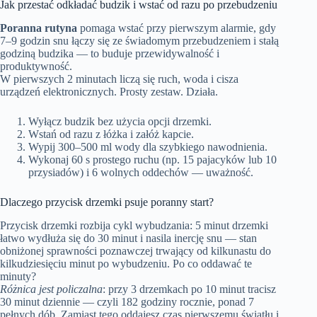
Jak przestać odkładać budzik i wstać od razu po przebudzeniu
Poranna rutyna
pomaga wstać przy pierwszym alarmie, gdy
7–9 godzin snu łączy się ze świadomym przebudzeniem i stałą
godziną budzika — to buduje przewidywalność i
produktywność.
W pierwszych 2 minutach liczą się ruch, woda i cisza
urządzeń elektronicznych. Prosty zestaw. Działa.
Wyłącz budzik bez użycia opcji drzemki.
Wstań od razu z łóżka i załóż kapcie.
Wypij 300–500 ml wody dla szybkiego nawodnienia.
Wykonaj 60 s prostego ruchu (np. 15 pajacyków lub 10
przysiadów) i 6 wolnych oddechów — uważność.
Dlaczego przycisk drzemki psuje poranny start?
Przycisk drzemki rozbija cykl wybudzania: 5 minut drzemki
łatwo wydłuża się do 30 minut i nasila inercję snu — stan
obniżonej sprawności poznawczej trwający od kilkunastu do
kilkudziesięciu minut po wybudzeniu. Po co oddawać te
minuty?
Różnica jest policzalna
: przy 3 drzemkach po 10 minut tracisz
30 minut dziennie — czyli 182 godziny rocznie, ponad 7
pełnych dób. Zamiast tego oddajesz czas pierwszemu światłu i