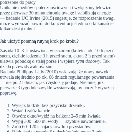
potrzebne do pracy.
Unikanie mediów społecznościowych i wyłączony telewizor
przez pierwsze 30 minut chronią uwagę i stabilizują energię
— badanie UC Irvine (2015) sugeruje, że rozproszenie uwagi
może wydłużać powrót do koncentracji średnio o kilkanaście–
kilkadziesiąt minut.
Jak ułożyć poranną rutynę krok po kroku?
Zasada 10–3–2 ustawiona wieczorem (kofeina ok. 10 h przed
snem, ciężkie jedzenie 3 h przed snem, ekran 2 h przed snem)
ułatwia pobudkę o stałej porze i wspiera
rytm dobowy
. Tak
działa przewidywalność snu.
Badania Phillippy Lally (2010) wskazują, że nowy nawyk
utrwala się średnio po ok. 66 dniach regularnego powtarzania
— nie po 21 dniach, jak często się podaje. Niemniej już
pierwsze 3 tygodnie zwykle wystarczają, by poczuć wyraźną
poprawę.
Wyłącz budzik, bez przycisku drzemki.
Wstań i załóż kapcie.
Otwórz okno/wyjdź na balkon: 2–5 min światła.
Wypij 300–500 ml wody — szybkie nawodnienie.
Zrób 60–120 s pajacyków lub przysiadów.
Oddychaj w tempie 6 wdechów/min przez 2 min —