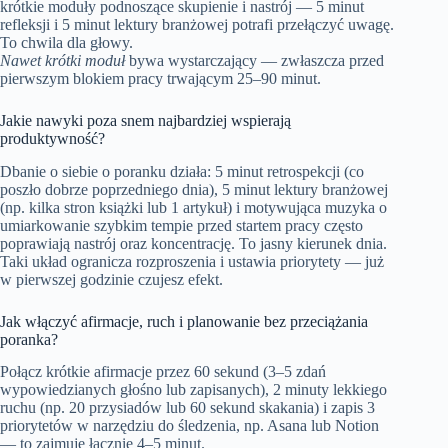
krótkie moduły podnoszące skupienie i nastrój — 5 minut
refleksji i 5 minut lektury branżowej potrafi przełączyć uwagę.
To chwila dla głowy.
Nawet krótki moduł
bywa wystarczający — zwłaszcza przed
pierwszym blokiem pracy trwającym 25–90 minut.
Jakie nawyki poza snem najbardziej wspierają
produktywność?
Dbanie o siebie o poranku działa: 5 minut retrospekcji (co
poszło dobrze poprzedniego dnia), 5 minut lektury branżowej
(np. kilka stron książki lub 1 artykuł) i motywująca muzyka o
umiarkowanie szybkim tempie przed startem pracy często
poprawiają nastrój oraz koncentrację. To jasny kierunek dnia.
Taki układ ogranicza rozproszenia i ustawia priorytety — już
w pierwszej godzinie czujesz efekt.
Jak włączyć afirmacje, ruch i planowanie bez przeciążania
poranka?
Połącz krótkie afirmacje przez 60 sekund (3–5 zdań
wypowiedzianych głośno lub zapisanych), 2 minuty lekkiego
ruchu (np. 20 przysiadów lub 60 sekund skakania) i zapis 3
priorytetów w narzędziu do śledzenia, np. Asana lub Notion
— to zajmuje łącznie 4–5 minut.