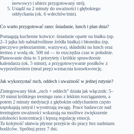
nerwowy) i ubierz przygotowany strój.
Usiądź na 2 minuty do uważności i głębokiego
oddychania (ok. 6 wdechów/min).
Co warto przygotować rano: śniadanie, lunch i plan dnia?
Pomagają kuchenne kotwice: śniadanie oparte na białku (np.
2–3 jajka lub nabiał/roślinne źródła białka) i błonniku (np.
pieczywo pełnoziarniste, warzywa), składniki na lunch oraz
termos z wodą ok. 500 ml — to oszczędza czas w południe.
Planowanie dnia to 3 priorytety i krótkie sprawdzenie
kalendarza (ok. 5 minut), a przygotowywanie posiłków z
wyprzedzeniem (meal prep) wzmacnia konsekwencję.
Jak wykorzystać ruch, oddech i uważność w jednej rutynie?
Zintegrowany blok „ruch + oddech” działa jak włącznik: 5–
10 minut krótkiego treningu rano z lekkim rozciąganiem, a
potem 2 minuty medytacji z głębokim oddychaniem często
uspokajają umysł i wyostrzają uwagę. Prace badawcze nad
treningiem uważności wskazują na możliwe zwiększenie
zdolności koncentracji i lepszą regulację emocji.
Ta kolejność
ułatwia płynne przejście do pracy bez nadmiaru
bodźców. Spróbuj przez 7 dni.