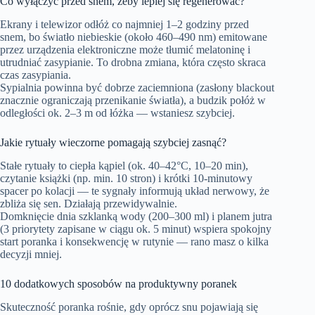
Co wyłączyć przed snem, żeby lepiej się regenerować?
Ekrany i telewizor odłóż co najmniej 1–2 godziny przed
snem, bo światło niebieskie (około 460–490 nm) emitowane
przez urządzenia elektroniczne może tłumić melatoninę i
utrudniać zasypianie. To drobna zmiana, która często skraca
czas zasypiania.
Sypialnia powinna być dobrze zaciemniona (zasłony blackout
znacznie ograniczają przenikanie światła), a budzik połóż w
odległości ok. 2–3 m od łóżka — wstaniesz szybciej.
Jakie rytuały wieczorne pomagają szybciej zasnąć?
Stałe rytuały to ciepła kąpiel (ok. 40–42°C, 10–20 min),
czytanie książki (np. min. 10 stron) i krótki 10-minutowy
spacer po kolacji — te sygnały informują układ nerwowy, że
zbliża się sen. Działają przewidywalnie.
Domknięcie dnia szklanką wody (200–300 ml) i planem jutra
(3 priorytety zapisane w ciągu ok. 5 minut) wspiera spokojny
start poranka i konsekwencję w rutynie — rano masz o kilka
decyzji mniej.
10 dodatkowych sposobów na produktywny poranek
Skuteczność poranka rośnie, gdy oprócz snu pojawiają się