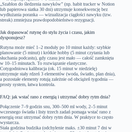
„Szablon do śledzenia nawyków” (np. habit tracker w Notion
lub papierowa siatka 30 dni) utrzymuje konsekwencję bez
wydłużania poranka — wizualizacja ciągłości nawyku (tzw.
streak) zmniejsza prawdopodobieństwo rezygnacji.
Jak dopasować rutynę do stylu życia i czasu, jakim
dysponujesz?
Rutyna może mieć 1–2 moduły po 10 minut każdy: szybkie
planowanie (5 minut) i krótkie hobby (5 minut czytania lub
słuchania podcastu), gdy czasu jest mało — całość zamknięta
w 10–15 minutach. To rozwiązanie elastyczne.
Cotygodniowa kalibracja (ok. 15 minut w niedzielę)
utrzymuje stały rdzeń 3 elementów (woda, światło, plan dnia),
a pozostałe elementy rotują zależnie od obciążeń tygodnia —
prosty system, łatwa kontrola.
FAQ: jak wstać rano z energią i utrzymać dobry rytm dnia?
Połączenie 7–9 godzin snu, 300–500 ml wody, 2–5 minut
wczesnego światła i listy trzech zadań pomaga wstać rano z
energią oraz utrzymać dobry rytm dnia. W praktyce to często
wystarcza.
Stała godzina budzika (odchylenie maks. ±30 minut 7 dni w