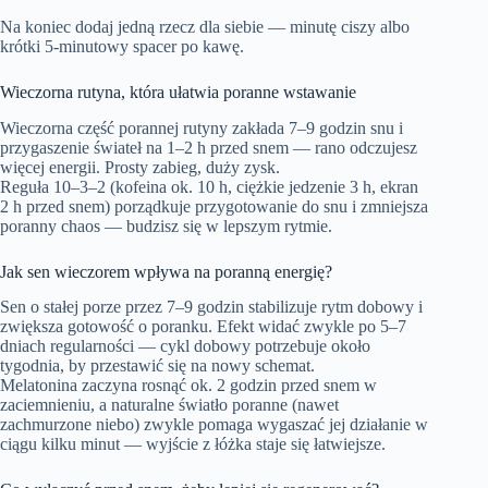
Na koniec dodaj jedną rzecz dla siebie — minutę ciszy albo
krótki 5-minutowy spacer po kawę.
Wieczorna rutyna, która ułatwia poranne wstawanie
Wieczorna część porannej rutyny zakłada 7–9 godzin snu i
przygaszenie świateł na 1–2 h przed snem — rano odczujesz
więcej energii. Prosty zabieg, duży zysk.
Reguła 10–3–2 (kofeina ok. 10 h, ciężkie jedzenie 3 h, ekran
2 h przed snem) porządkuje przygotowanie do snu i zmniejsza
poranny chaos — budzisz się w lepszym rytmie.
Jak sen wieczorem wpływa na poranną energię?
Sen o stałej porze przez 7–9 godzin stabilizuje rytm dobowy i
zwiększa gotowość o poranku. Efekt widać zwykle po 5–7
dniach regularności — cykl dobowy potrzebuje około
tygodnia, by przestawić się na nowy schemat.
Melatonina zaczyna rosnąć ok. 2 godzin przed snem w
zaciemnieniu, a naturalne światło poranne (nawet
zachmurzone niebo) zwykle pomaga wygaszać jej działanie w
ciągu kilku minut — wyjście z łóżka staje się łatwiejsze.