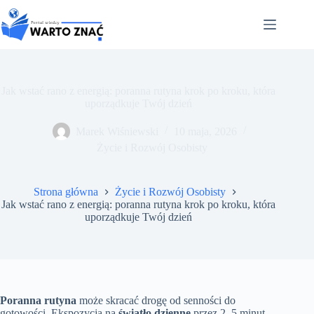
Przejdź
do
treści
Jak wstać rano z energią: poranna rutyna krok po kroku, która
uporządkuje Twój dzień
Marek Wiśniewski
10 maja, 2026
Życie i Rozwój Osobisty
Strona główna
Życie i Rozwój Osobisty
Jak wstać rano z energią: poranna rutyna krok po kroku, która
uporządkuje Twój dzień
Poranna rutyna
może skracać drogę od senności do
gotowości. Ekspozycja na
światło dzienne
przez 2–5 minut