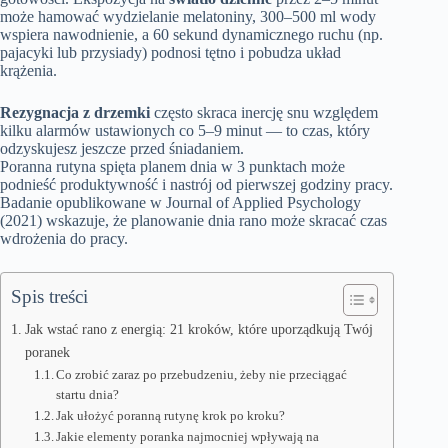
może hamować wydzielanie melatoniny, 300–500 ml wody
wspiera nawodnienie, a 60 sekund dynamicznego ruchu (np.
pajacyki lub przysiady) podnosi tętno i pobudza układ
krążenia.
Rezygnacja z drzemki
często skraca inercję snu względem
kilku alarmów ustawionych co 5–9 minut — to czas, który
odzyskujesz jeszcze przed śniadaniem.
Poranna rutyna spięta planem dnia w 3 punktach może
podnieść produktywność i nastrój od pierwszej godziny pracy.
Badanie opublikowane w Journal of Applied Psychology
(2021) wskazuje, że planowanie dnia rano może skracać czas
wdrożenia do pracy.
Spis treści
Jak wstać rano z energią: 21 kroków, które uporządkują Twój
poranek
Co zrobić zaraz po przebudzeniu, żeby nie przeciągać
startu dnia?
Jak ułożyć poranną rutynę krok po kroku?
Jakie elementy poranka najmocniej wpływają na