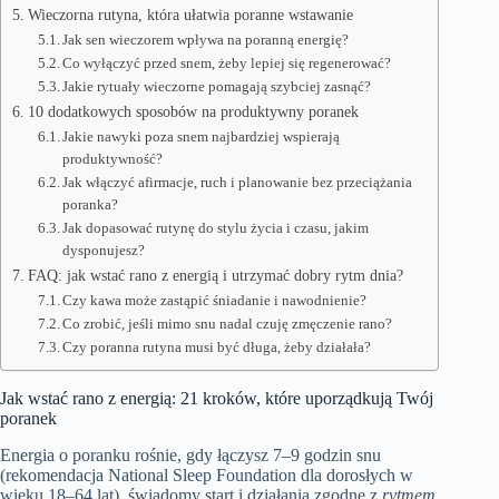
Wieczorna rutyna, która ułatwia poranne wstawanie
Jak sen wieczorem wpływa na poranną energię?
Co wyłączyć przed snem, żeby lepiej się regenerować?
Jakie rytuały wieczorne pomagają szybciej zasnąć?
10 dodatkowych sposobów na produktywny poranek
Jakie nawyki poza snem najbardziej wspierają
produktywność?
Jak włączyć afirmacje, ruch i planowanie bez przeciążania
poranka?
Jak dopasować rutynę do stylu życia i czasu, jakim
dysponujesz?
FAQ: jak wstać rano z energią i utrzymać dobry rytm dnia?
Czy kawa może zastąpić śniadanie i nawodnienie?
Co zrobić, jeśli mimo snu nadal czuję zmęczenie rano?
Czy poranna rutyna musi być długa, żeby działała?
Jak wstać rano z energią: 21 kroków, które uporządkują Twój
poranek
Energia o poranku rośnie, gdy łączysz 7–9 godzin snu
(rekomendacja National Sleep Foundation dla dorosłych w
wieku 18–64 lat), świadomy start i działania zgodne z
rytmem