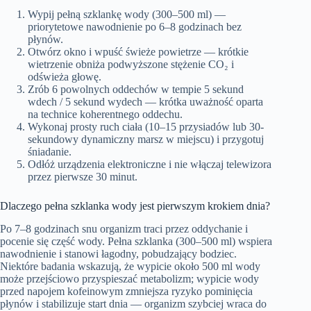
Wypij pełną szklankę wody (300–500 ml) —
priorytetowe nawodnienie po 6–8 godzinach bez
płynów.
Otwórz okno i wpuść świeże powietrze — krótkie
wietrzenie obniża podwyższone stężenie CO₂ i
odświeża głowę.
Zrób 6 powolnych oddechów w tempie 5 sekund
wdech / 5 sekund wydech — krótka uważność oparta
na technice koherentnego oddechu.
Wykonaj prosty ruch ciała (10–15 przysiadów lub 30-
sekundowy dynamiczny marsz w miejscu) i przygotuj
śniadanie.
Odłóż urządzenia elektroniczne i nie włączaj telewizora
przez pierwsze 30 minut.
Dlaczego pełna szklanka wody jest pierwszym krokiem dnia?
Po 7–8 godzinach snu organizm traci przez oddychanie i
pocenie się część wody. Pełna szklanka (300–500 ml) wspiera
nawodnienie i stanowi łagodny, pobudzający bodziec.
Niektóre badania wskazują, że wypicie około 500 ml wody
może przejściowo przyspieszać metabolizm; wypicie wody
przed napojem kofeinowym zmniejsza ryzyko pominięcia
płynów i stabilizuje start dnia — organizm szybciej wraca do