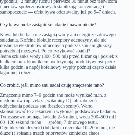
tygodniu), 2 minuty ruchu i pierwsze 30 minut bez telewizora
i mediów społecznościowych stabilizują koncentrację i
samopoczucie — efekt bywa odczuwalny już po 5–7 dniach.
Czy kawa może zastąpić śniadanie i nawodnienie?
Kawa lub herbata nie zastąpią wody ani energii ze zdrowego
śniadania. Kofeina blokuje receptory adenozyny, ale nie
dostarcza elektrolitów utraconych podczas snu ani glukozy
potrzebnej mózgowi. Po co ryzykować spadki?
Jedna szklanka wody (300–500 ml) przed filiżanką i posiłek z
białkiem oraz błonnikiem podtrzymują produktywność przez
kilka godzin, a napój kofeinowy wypity później często działa
łagodniej i dłużej.
Co zrobić, jeśli mimo snu nadal czuję zmęczenie rano?
Zmęczenie mimo 7–9 godzin snu może wynikać m.in. z
niedoborów (np. żelaza, witaminy D) lub zaburzeń
oddychania podczas snu (bezdech senny). Warto
skonsultować to z lekarzem i wykonać podstawowe badania.
Tymczasowo pomaga światło 2–5 minut, woda 300–500 ml i
60–120 sekund ruchu — spróbuj 7-dniowego testu.
Ograniczenie drzemki (lub krótka drzemka 10–20 minut, nie
dłużej) i spisanie trzech priorytetów zmniejsza chaos