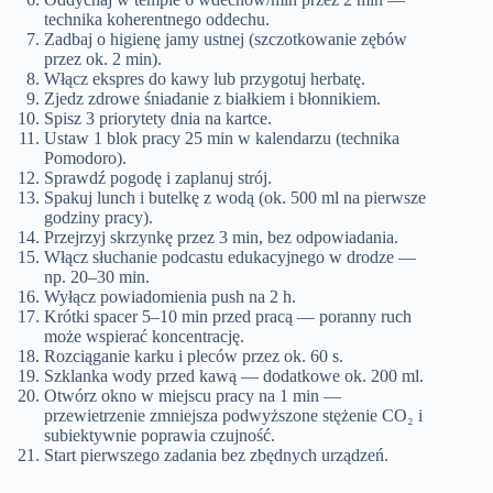
technika koherentnego oddechu.
Zadbaj o higienę jamy ustnej (szczotkowanie zębów
przez ok. 2 min).
Włącz ekspres do kawy lub przygotuj herbatę.
Zjedz zdrowe śniadanie z białkiem i błonnikiem.
Spisz 3 priorytety dnia na kartce.
Ustaw 1 blok pracy 25 min w kalendarzu (technika
Pomodoro).
Sprawdź pogodę i zaplanuj strój.
Spakuj lunch i butelkę z wodą (ok. 500 ml na pierwsze
godziny pracy).
Przejrzyj skrzynkę przez 3 min, bez odpowiadania.
Włącz słuchanie podcastu edukacyjnego w drodze —
np. 20–30 min.
Wyłącz powiadomienia push na 2 h.
Krótki spacer 5–10 min przed pracą — poranny ruch
może wspierać koncentrację.
Rozciąganie karku i pleców przez ok. 60 s.
Szklanka wody przed kawą — dodatkowe ok. 200 ml.
Otwórz okno w miejscu pracy na 1 min —
przewietrzenie zmniejsza podwyższone stężenie CO₂ i
subiektywnie poprawia czujność.
Start pierwszego zadania bez zbędnych urządzeń.