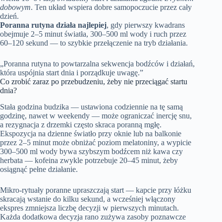
dobowym
. Ten układ wspiera dobre samopoczucie przez cały
dzień.
Poranna rutyna działa najlepiej
, gdy pierwszy kwadrans
obejmuje 2–5 minut światła, 300–500 ml wody i ruch przez
60–120 sekund — to szybkie przełączenie na tryb działania.
„Poranna rutyna to powtarzalna sekwencja bodźców i działań,
która uspójnia start dnia i porządkuje uwagę.”
Co zrobić zaraz po przebudzeniu, żeby nie przeciągać startu
dnia?
Stała godzina budzika — ustawiona codziennie na tę samą
godzinę, nawet w weekendy — może ograniczać inercję snu,
a rezygnacja z drzemki często skraca poranną mgłę.
Ekspozycja na dzienne światło przy oknie lub na balkonie
przez 2–5 minut może obniżać poziom melatoniny, a wypicie
300–500 ml wody bywa szybszym bodźcem niż kawa czy
herbata — kofeina zwykle potrzebuje 20–45 minut, żeby
osiągnąć pełne działanie.
Mikro-rytuały poranne upraszczają start — kapcie przy łóżku
skracają wstanie do kilku sekund, a wcześniej włączony
ekspres zmniejsza liczbę decyzji w pierwszych minutach.
Każda dodatkowa decyzja rano zużywa zasoby poznawcze