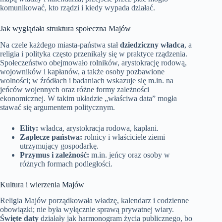
komunikować, kto rządzi i kiedy wypada działać.
Jak wyglądała struktura społeczna Majów
Na czele każdego miasta-państwa stał
dziedziczny władca
, a
religia i polityka często przenikały się w praktyce rządzenia.
Społeczeństwo obejmowało rolników, arystokrację rodową,
wojowników i kapłanów, a także osoby pozbawione
wolności; w źródłach i badaniach wskazuje się m.in. na
jeńców wojennych oraz różne formy zależności
ekonomicznej. W takim układzie „właściwa data” mogła
stawać się argumentem politycznym.
Elity:
władca, arystokracja rodowa, kapłani.
Zaplecze państwa:
rolnicy i właściciele ziemi
utrzymujący gospodarkę.
Przymus i zależność:
m.in. jeńcy oraz osoby w
różnych formach podległości.
Kultura i wierzenia Majów
Religia Majów porządkowała władzę, kalendarz i codzienne
obowiązki; nie była wyłącznie sprawą prywatnej wiary.
Święte daty
działały jak harmonogram życia publicznego, bo