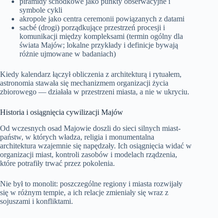
piramidy schodkowe jako punkty obserwacyjne i
symbole cykli
akropole jako centra ceremonii powiązanych z datami
sacbé (drogi) porządkujące przestrzeń procesji i
komunikacji między kompleksami (termin ogólny dla
świata Majów; lokalne przykłady i definicje bywają
różnie ujmowane w badaniach)
Kiedy kalendarz łączył obliczenia z architekturą i rytuałem,
astronomia stawała się mechanizmem organizacji życia
zbiorowego — działała w przestrzeni miasta, a nie w ukryciu.
Historia i osiągnięcia cywilizacji Majów
Od wczesnych osad Majowie doszli do sieci silnych miast-
państw, w których władza, religia i monumentalna
architektura wzajemnie się napędzały. Ich osiągnięcia widać w
organizacji miast, kontroli zasobów i modelach rządzenia,
które potrafiły trwać przez pokolenia.
Nie był to monolit: poszczególne regiony i miasta rozwijały
się w różnym tempie, a ich relacje zmieniały się wraz z
sojuszami i konfliktami.