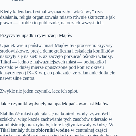
Kiedy kalendarz i rytuał wyznaczały „właściwy” czas
działania, religia organizowała miasto równie skutecznie jak
prawo — i robiła to publicznie, na oczach wszystkich.
Przyczyny upadku cywilizacji Majów
Upadek wielu państw-miast Majów był procesem: kryzysy
środowiskowe, presja demograficzna i eskalacja konfliktów
nałożyły się na siebie, aż zaczęto porzucać ośrodki władzy.
Tikal
— jedno z najważniejszych miast — podupadło i
zostało w dużej mierze opuszczone pod koniec okresu
klasycznego (IX–X w.), co pokazuje, że załamanie dotknęło
nawet silne centra.
Zwykle nie jeden czynnik, lecz ich splot.
Jakie czynniki wpłynęły na upadek państw-miast Majów
Stabilność miast opierała się na kontroli wody, żywności i
szlaków, więc każde zachwianie tych zasobów uderzało w
administrację oraz rytuały, które legitymizowały władzę. W
Tikal istniały duże
zbiorniki wodne
w centralnej części
miasta, a wokół rozciągała się gęsta zabudowa mieszkalna, co