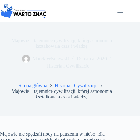
Przejdź
do
treści
Majowie – tajemnice cywilizacji, której astronomia
kształtowała czas i władzę
Marek Wiśniewski
16 marca, 2026
Historia i Cywilizacje
Strona główna
Historia i Cywilizacje
Majowie – tajemnice cywilizacji, której astronomia
kształtowała czas i władzę
Majowie nie spędzali nocy na patrzeniu w niebo „dla
zabawy”. Z gwiazd i cykli planet zrobili narzędzie do