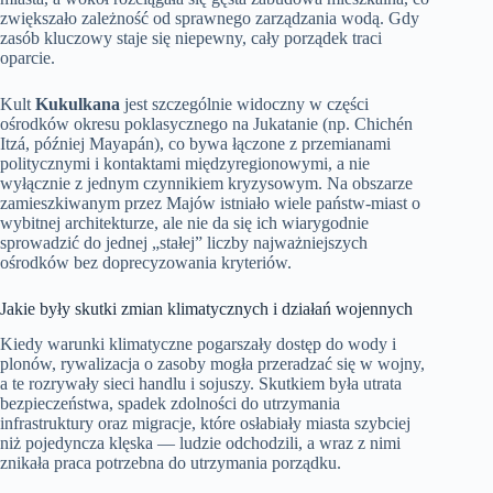
zwiększało zależność od sprawnego zarządzania wodą. Gdy
zasób kluczowy staje się niepewny, cały porządek traci
oparcie.
Kult
Kukulkana
jest szczególnie widoczny w części
ośrodków okresu poklasycznego na Jukatanie (np. Chichén
Itzá, później Mayapán), co bywa łączone z przemianami
politycznymi i kontaktami międzyregionowymi, a nie
wyłącznie z jednym czynnikiem kryzysowym. Na obszarze
zamieszkiwanym przez Majów istniało wiele państw-miast o
wybitnej architekturze, ale nie da się ich wiarygodnie
sprowadzić do jednej „stałej” liczby najważniejszych
ośrodków bez doprecyzowania kryteriów.
Jakie były skutki zmian klimatycznych i działań wojennych
Kiedy warunki klimatyczne pogarszały dostęp do wody i
plonów, rywalizacja o zasoby mogła przeradzać się w wojny,
a te rozrywały sieci handlu i sojuszy. Skutkiem była utrata
bezpieczeństwa, spadek zdolności do utrzymania
infrastruktury oraz migracje, które osłabiały miasta szybciej
niż pojedyncza klęska — ludzie odchodzili, a wraz z nimi
znikała praca potrzebna do utrzymania porządku.