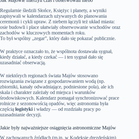
Jak Majowie mierzyli czas i obserwowali niebo
Regularnie śledzili Słońce, Księżyc i planety, a wyniki
zapisywali w kalendarzach używanych do planowania
ceremonii i cykli upraw. Z niebem łączyli też układ miasta:
osie budowli i place ułatwiały obserwowanie wschodów oraz
zachodów w kluczowych momentach roku.
To był wspólny „zegar”, który dało się pokazać publicznie.
W praktyce oznaczało to, że wspólnota dostawała sygnał,
kiedy działać, a kiedy czekać — i ten sygnał dało się
uzasadniać obserwacją.
W niektórych regionach świata Majów stosowano
rozwiązania związane z gospodarowaniem wodą (np.
zbiorniki, kanały odwadniające, podniesione pola), ale ich
skala i charakter zależały od miejsca i warunków
środowiskowych. Kalendarz pomagał synchronizować prace
rolnicze z sezonowością opadów, więc astronomia była
częścią
logistyki
i władzy — od rozdziału pracy po
uzasadnianie decyzji.
Jakie były najważniejsze osiągnięcia astronomiczne Majów
W zachowanych źródłach (m.in. w Kodeksie drezdeńskim)