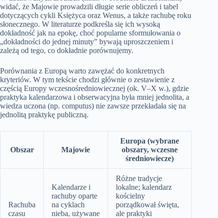
widać, że Majowie prowadzili długie serie obliczeń i tabel
dotyczących cykli Księżyca oraz Wenus, a także rachubę roku
słonecznego. W literaturze podkreśla się ich wysoką
dokładność jak na epokę, choć popularne sformułowania o
„dokładności do jednej minuty” bywają uproszczeniem i
zależą od tego, co dokładnie porównujemy.
Porównania z Europą warto zawężać do konkretnych
kryteriów. W tym tekście chodzi głównie o zestawienie z
częścią Europy wczesnośredniowiecznej (ok. V–X w.), gdzie
praktyka kalendarzowa i obserwacyjna była mniej jednolita, a
wiedza uczona (np. computus) nie zawsze przekładała się na
jednolitą praktykę publiczną.
Europa (wybrane
Obszar
Majowie
obszary, wczesne
średniowiecze)
Różne tradycje
Kalendarze i
lokalne; kalendarz
rachuby oparte
kościelny
Rachuba
na cyklach
porządkował święta,
czasu
nieba, używane
ale praktyki