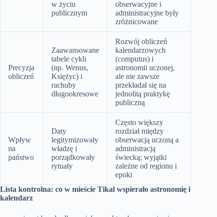
w życiu
obserwacyjne i
publicznym
administracyjne były
zróżnicowane
Rozwój obliczeń
Zaawansowane
kalendarzowych
tabele cykli
(computus) i
Precyzja
(np. Wenus,
astronomii uczonej,
obliczeń
Księżyc) i
ale nie zawsze
rachuby
przekładał się na
długookresowe
jednolitą praktykę
publiczną
Często większy
Daty
rozdział między
Wpływ
legitymizowały
obserwacją uczoną a
na
władzę i
administracją
państwo
porządkowały
świecką; wyjątki
rytuały
zależne od regionu i
epoki
Lista kontrolna: co w mieście Tikal wspierało astronomię i
kalendarz