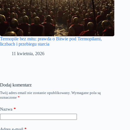
Termopile bez mitu: prawda o Bitwie pod Termopilami,
liczbach i przebiegu starcia
11 kwietnia, 2026
Dodaj komentarz
Twój adres email nie zostanie opublikowany.
Wymagane pola są
oznaczone
*
Nazwa
*
Adres e-mail
*