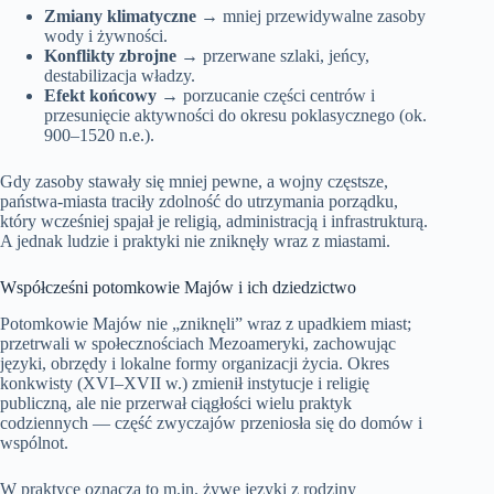
Zmiany klimatyczne
→ mniej przewidywalne zasoby
wody i żywności.
Konflikty zbrojne
→ przerwane szlaki, jeńcy,
destabilizacja władzy.
Efekt końcowy
→ porzucanie części centrów i
przesunięcie aktywności do okresu poklasycznego (ok.
900–1520 n.e.).
Gdy zasoby stawały się mniej pewne, a wojny częstsze,
państwa-miasta traciły zdolność do utrzymania porządku,
który wcześniej spajał je religią, administracją i infrastrukturą.
A jednak ludzie i praktyki nie zniknęły wraz z miastami.
Współcześni potomkowie Majów i ich dziedzictwo
Potomkowie Majów nie „zniknęli” wraz z upadkiem miast;
przetrwali w społecznościach Mezoameryki, zachowując
języki, obrzędy i lokalne formy organizacji życia. Okres
konkwisty (XVI–XVII w.) zmienił instytucje i religię
publiczną, ale nie przerwał ciągłości wielu praktyk
codziennych — część zwyczajów przeniosła się do domów i
wspólnot.
W praktyce oznacza to m.in. żywe języki z rodziny