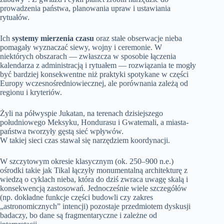
prowadzenia państwa, planowania upraw i ustawiania
rytuałów.
Ich
systemy mierzenia czasu
oraz stałe obserwacje nieba
pomagały wyznaczać siewy, wojny i ceremonie. W
niektórych obszarach — zwłaszcza w sposobie łączenia
kalendarza z administracją i rytuałem — rozwiązania te mogły
być bardziej konsekwentne niż praktyki spotykane w części
Europy wczesnośredniowiecznej, ale porównania zależą od
regionu i kryteriów.
Żyli na półwyspie Jukatan, na terenach dzisiejszego
południowego Meksyku, Hondurasu i Gwatemali, a miasta-
państwa tworzyły gęstą sieć wpływów.
W takiej sieci czas stawał się narzędziem koordynacji.
W szczytowym okresie klasycznym (ok. 250–900 n.e.)
ośrodki takie jak Tikal łączyły monumentalną architekturę z
wiedzą o cyklach nieba, która do dziś zwraca uwagę skalą i
konsekwencją zastosowań. Jednocześnie wiele szczegółów
(np. dokładne funkcje części budowli czy zakres
„astronomicznych” intencji) pozostaje przedmiotem dyskusji
badaczy, bo dane są fragmentaryczne i zależne od