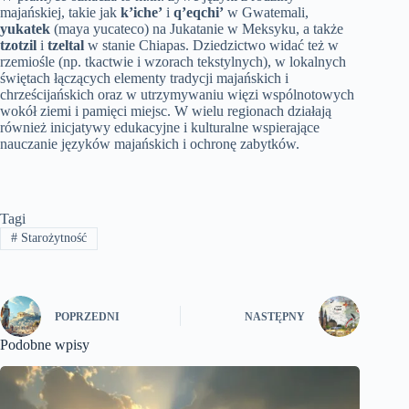
majańskiej, takie jak
k’iche’
i
q’eqchi’
w Gwatemali,
yukatek
(maya yucateco) na Jukatanie w Meksyku, a także
tzotzil
i
tzeltal
w stanie Chiapas. Dziedzictwo widać też w
rzemiośle (np. tkactwie i wzorach tekstylnych), w lokalnych
świętach łączących elementy tradycji majańskich i
chrześcijańskich oraz w utrzymywaniu więzi wspólnotowych
wokół ziemi i pamięci miejsc. W wielu regionach działają
również inicjatywy edukacyjne i kulturalne wspierające
nauczanie języków majańskich i ochronę zabytków.
Tagi
#
Starożytność
POPRZEDNI
NASTĘPNY
Podobne wpisy