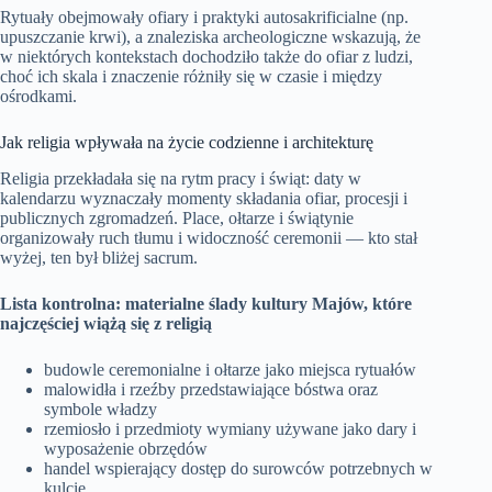
Rytuały obejmowały ofiary i praktyki autosakrificialne (np.
upuszczanie krwi), a znaleziska archeologiczne wskazują, że
w niektórych kontekstach dochodziło także do ofiar z ludzi,
choć ich skala i znaczenie różniły się w czasie i między
ośrodkami.
Jak religia wpływała na życie codzienne i architekturę
Religia przekładała się na rytm pracy i świąt: daty w
kalendarzu wyznaczały momenty składania ofiar, procesji i
publicznych zgromadzeń. Place, ołtarze i świątynie
organizowały ruch tłumu i widoczność ceremonii — kto stał
wyżej, ten był bliżej sacrum.
Lista kontrolna: materialne ślady kultury Majów, które
najczęściej wiążą się z religią
budowle ceremonialne i ołtarze jako miejsca rytuałów
malowidła i rzeźby przedstawiające bóstwa oraz
symbole władzy
rzemiosło i przedmioty wymiany używane jako dary i
wyposażenie obrzędów
handel wspierający dostęp do surowców potrzebnych w
kulcie