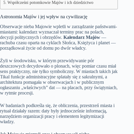
Współcześni potomkowie Majów i ich dziedzictwo
Astronomia Majów i jej wpływ na cywilizację
Obserwacje nieba Majowie wpletli w zarządzanie państwami-
miastami: kalendarz wyznaczał terminy prac na polach,
decyzji politycznych i obrzędów.
Kalendarz Majów
—
rachuba czasu oparta na cyklach Słońca, Księżyca i planet —
porządkował życie od domu po dwór władcy.
Żyli w środowisku, w którym przewidywanie pór
deszczowych decydowało o plonach, więc pomiar czasu miał
sens praktyczny, nie tylko symboliczny. W miastach takich jak
Tikal funkcje administracyjne splatały się z sakralnymi, a
architektura pomagała w obserwacjach i w publicznym
ogłaszaniu „właściwych” dat — na placach, przy świątyniach,
w rytmie procesji.
W badaniach podkreśla się, że obliczenia, przestrzeń miasta i
rytuał działały razem: daty były jednocześnie informacją,
narzędziem organizacji pracy i elementem legitymizacji
władzy.