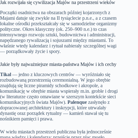
Jak rozwijała się cywilizacja Majów na przestrzeni wieków
Początki osadnictwa na obszarach później kojarzonych z
Majami datuje się zwykle na II tysiąclecie p.n.e., a z czasem
lokalne ośrodki przekształcały się w samodzielne organizmy
polityczne. Okres klasyczny (ok. 250–900 n.e.) to czas
intensywnego rozwoju sztuki, budownictwa i administracji,
napędzanego rywalizacją i sojuszami między miastami. To
właśnie wtedy kalendarz i rytuał nabierały szczególnej wagi
— porządkowały życie i spory.
Jakie były najważniejsze miasta-państwa Majów i ich cechy
Tikal
— jedno z kluczowych centrów — wyróżniało się
rozbudowaną przestrzenią ceremonialną. W jego obrębie
znajdują się liczne piramidy schodkowe i akropole, a
komunikację w obrębie miasta wspierały m.in. groble i drogi
(w literaturze często omawiane w szerszym kontekście sieci
komunikacyjnych świata Majów).
Palenque
zasłynęło z
dopracowanej architektury i inskrypcji, które utrwalały
dynastię oraz porządek rytualny — kamień stawał się tu
nośnikiem pamięci i prawa.
W wielu miastach przestrzeń publiczna była jednocześnie
mapą władzy i kalendarza; przejście przez plac mogło