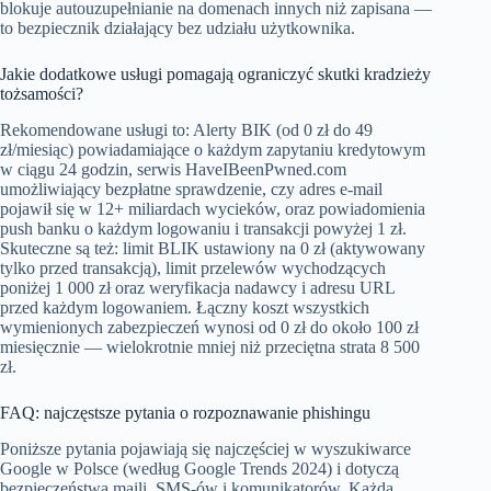
blokuje autouzupełnianie na domenach innych niż zapisana —
to bezpiecznik działający bez udziału użytkownika.
Jakie dodatkowe usługi pomagają ograniczyć skutki kradzieży
tożsamości?
Rekomendowane usługi to: Alerty BIK (od 0 zł do 49
zł/miesiąc) powiadamiające o każdym zapytaniu kredytowym
w ciągu 24 godzin, serwis HaveIBeenPwned.com
umożliwiający bezpłatne sprawdzenie, czy adres e-mail
pojawił się w 12+ miliardach wycieków, oraz powiadomienia
push banku o każdym logowaniu i transakcji powyżej 1 zł.
Skuteczne są też: limit BLIK ustawiony na 0 zł (aktywowany
tylko przed transakcją), limit przelewów wychodzących
poniżej 1 000 zł oraz weryfikacja nadawcy i adresu URL
przed każdym logowaniem. Łączny koszt wszystkich
wymienionych zabezpieczeń wynosi od 0 zł do około 100 zł
miesięcznie — wielokrotnie mniej niż przeciętna strata 8 500
zł.
FAQ: najczęstsze pytania o rozpoznawanie phishingu
Poniższe pytania pojawiają się najczęściej w wyszukiwarce
Google w Polsce (według Google Trends 2024) i dotyczą
bezpieczeństwa maili, SMS-ów i komunikatorów. Każda