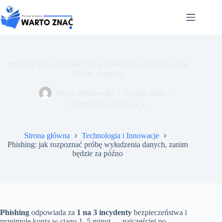
Przejdź
do
treści
Phishing: jak rozpoznać próbę wyłudzenia danych, zanim
będzie za późno
Marek Wiśniewski
6 maja, 2026
Technologia i Innowacje
Strona główna
Technologia i Innowacje
Phishing: jak rozpoznać próbę wyłudzenia danych, zanim
będzie za późno
Phishing
odpowiada za
1 na 3 incydenty
bezpieczeństwa i
przejmuje konta w ciągu 1–5 minut — najczęściej po