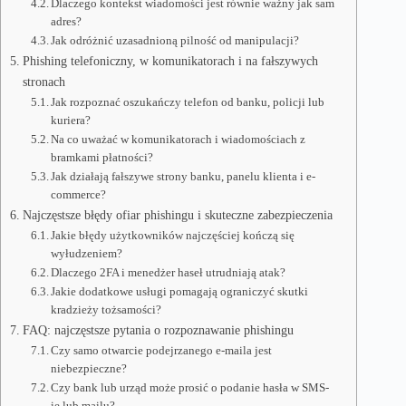
Dlaczego kontekst wiadomości jest równie ważny jak sam
adres?
Jak odróżnić uzasadnioną pilność od manipulacji?
Phishing telefoniczny, w komunikatorach i na fałszywych
stronach
Jak rozpoznać oszukańczy telefon od banku, policji lub
kuriera?
Na co uważać w komunikatorach i wiadomościach z
bramkami płatności?
Jak działają fałszywe strony banku, panelu klienta i e-
commerce?
Najczęstsze błędy ofiar phishingu i skuteczne zabezpieczenia
Jakie błędy użytkowników najczęściej kończą się
wyłudzeniem?
Dlaczego 2FA i menedżer haseł utrudniają atak?
Jakie dodatkowe usługi pomagają ograniczyć skutki
kradzieży tożsamości?
FAQ: najczęstsze pytania o rozpoznawanie phishingu
Czy samo otwarcie podejrzanego e-maila jest
niebezpieczne?
Czy bank lub urząd może prosić o podanie hasła w SMS-
ie lub mailu?