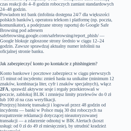
czas reakcji do 4–8 godzin roboczych zamiast standardowych
24–48 godzin.
Powiadom też bank (infolinia dostępna 24/7 dla większości
polskich banków), operatora telekom i platformę (np. poczta,
komunikator), a podejrzane strony raportuj do Google Safe
Browsing pod adresem
safebrowsing.google.com/safebrowsing/report_phish/ —
Google blokuje zgłoszone strony średnio w ciągu 12–24
godzin. Zawsze sprawdzaj aktualny numer infolinii na
oficjalnej stronie banku.
Jak zabezpieczyć konto po kontakcie z phishingiem?
Konto bankowe i pocztowe zabezpiecz w ciągu pierwszych
15 minut od incydentu: zmień hasła na unikalne (minimum 12
znaków, kombinacja liter, cyfr i znaków specjalnych), włącz
2FA
, sprawdź aktywne sesje i reguły przekierowań w
poczcie, zablokuj BLIK i zmniejsz limity przelewów do 0 zł
lub 100 zł na czas weryfikacji.
Przejrzyj historię transakcji i logowań przez 48 godzin od
incydentu — banki w Polsce mają 30 dni roboczych na
rozpatrzenie reklamacji dotyczącej nieautoryzowanej
transakcji — a zdarzenie odnotuj w BIK Alertach (koszt
usługi: od 0 zł do 49 zł miesięcznie), by utrudnić kradzież