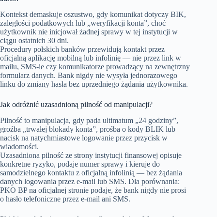
Kontekst demaskuje oszustwo, gdy komunikat dotyczy BIK,
zaległości podatkowych lub „weryfikacji konta”, choć
użytkownik nie inicjował żadnej sprawy w tej instytucji w
ciągu ostatnich 30 dni.
Procedury polskich banków przewidują kontakt przez
oficjalną aplikację mobilną lub infolinię — nie przez link w
mailu, SMS-ie czy komunikatorze prowadzący na zewnętrzny
formularz danych. Bank nigdy nie wysyła jednorazowego
linku do zmiany hasła bez uprzedniego żądania użytkownika.
Jak odróżnić uzasadnioną pilność od manipulacji?
Pilność to manipulacja, gdy pada ultimatum „24 godziny”,
groźba „trwałej blokady konta”, prośba o kody BLIK lub
nacisk na natychmiastowe logowanie przez przycisk w
wiadomości.
Uzasadniona pilność ze strony instytucji finansowej opisuje
konkretne ryzyko, podaje numer sprawy i kieruje do
samodzielnego kontaktu z oficjalną infolinią — bez żądania
danych logowania przez e-mail lub SMS. Dla porównania:
PKO BP na oficjalnej stronie podaje, że bank nigdy nie prosi
o hasło telefoniczne przez e-mail ani SMS.