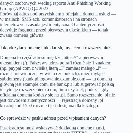
danych osobowych według raportu Anti-Phishing Working
Group (APWG) Q4 2023.
Porównaj adres pod przyciskiem z oficjalną domeną usługi —
w mailach, SMS-ach, komunikatorach i na stronach
internetowych zasada jest identyczna. O autentyczności
decyduje fragment przed pierwszym ukośnikiem — to tak
zwana domena główna.
Jak odczytać domenę i nie dać się mylącemu rozszerzeniu?
Domena to część adresu między „https://” a pierwszym
ukośnikiem (/). Fałszywy adres potrafi różnić się 1 znakiem
(np. paypaI.com z wielką literą „I” zamiast małego „l” —
różnica niewidoczna w wielu czcionkach), mieć mylące
subdomeny (bank.pl.logowanie.example.com — tu domeną
główną jest example.com, nie bank.pl) lub sugerować polską
instytucję rozszerzeniem .com, .info czy .net, podczas gdy
oficjalna domena kończy się na .pl. Samo rozszerzenie .pl nie
jest dowodem autentyczności — rejestracja domeny .pl
kosztuje od 15 zł rocznie i jest dostępna dla każdego.
Co sprawdzić w pasku adresu przed wpisaniem danych?
Pasek adresu musi wskazywać dokładną domenę marki,