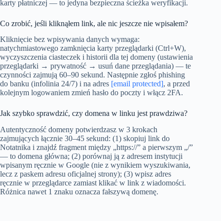
karty płatniczej — to jedyna bezpieczna ścieżka weryfikacji.
Co zrobić, jeśli kliknąłem link, ale nic jeszcze nie wpisałem?
Kliknięcie bez wpisywania danych wymaga:
natychmiastowego zamknięcia karty przeglądarki (Ctrl+W),
wyczyszczenia ciasteczek i historii dla tej domeny (ustawienia
przeglądarki → prywatność → usuń dane przeglądania) — te
czynności zajmują 60–90 sekund. Następnie zgłoś phishing
do banku (infolinia 24/7) i na adres
[email protected]
, a przed
kolejnym logowaniem zmień hasło do poczty i włącz 2FA.
Jak szybko sprawdzić, czy domena w linku jest prawdziwa?
Autentyczność domeny potwierdzasz w 3 krokach
zajmujących łącznie 30–45 sekund: (1) skopiuj link do
Notatnika i znajdź fragment między „https://” a pierwszym „/”
— to domena główna; (2) porównaj ją z adresem instytucji
wpisanym ręcznie w Google (nie z wynikiem wyszukiwania,
lecz z paskem adresu oficjalnej strony); (3) wpisz adres
ręcznie w przeglądarce zamiast klikać w link z wiadomości.
Różnica nawet 1 znaku oznacza fałszywą domenę.