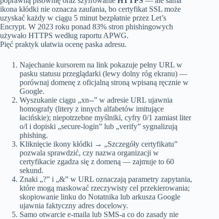
poprawną pisownię oraz szyfrowanie
HTTPS
— ale sama
ikona kłódki nie oznacza zaufania, bo certyfikat SSL może
uzyskać każdy w ciągu 5 minut bezpłatnie przez Let’s
Encrypt. W 2023 roku ponad 83% stron phishingowych
używało HTTPS według raportu APWG.
Pięć praktyk ułatwia ocenę paska adresu.
Najechanie kursorem na link pokazuje pełny URL w
pasku statusu przeglądarki (lewy dolny róg ekranu) —
porównaj domenę z oficjalną stroną wpisaną ręcznie w
Google.
Wyszukanie ciągu „xn--” w adresie URL ujawnia
homografy (litery z innych alfabetów imitujące
łacińskie); niepotrzebne myślniki, cyfry 0/1 zamiast liter
o/l i dopiski „secure-login” lub „verify” sygnalizują
phishing.
Kliknięcie ikony kłódki → „Szczegóły certyfikatu”
pozwala sprawdzić, czy nazwa organizacji w
certyfikacie zgadza się z domeną — zajmuje to 60
sekund.
Znaki „?” i „&” w URL oznaczają parametry zapytania,
które mogą maskować rzeczywisty cel przekierowania;
skopiowanie linku do Notatnika lub arkusza Google
ujawnia faktyczny adres docelowy.
Samo otwarcie e-maila lub SMS-a co do zasady nie