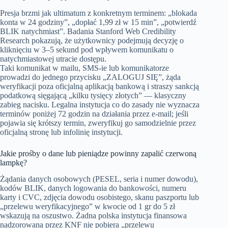
Presja brzmi jak ultimatum z konkretnym terminem: „blokada
konta w 24 godziny”, „dopłać 1,99 zł w 15 min”, „potwierdź
BLIK natychmiast”. Badania Stanford Web Credibility
Research pokazują, że użytkownicy podejmują decyzję o
kliknięciu w 3–5 sekund pod wpływem komunikatu o
natychmiastowej utracie dostępu.
Taki komunikat w mailu, SMS-ie lub komunikatorze
prowadzi do jednego przycisku „ZALOGUJ SIĘ”, żąda
weryfikacji poza oficjalną aplikacją bankową i straszy sankcją
podatkową sięgającą „kilku tysięcy złotych” — klasyczny
zabieg nacisku. Legalna instytucja co do zasady nie wyznacza
terminów poniżej 72 godzin na działania przez e-mail; jeśli
pojawia się krótszy termin, zweryfikuj go samodzielnie przez
oficjalną stronę lub infolinię instytucji.
Jakie prośby o dane lub pieniądze powinny zapalić czerwoną
lampkę?
Żądania danych osobowych (PESEL, seria i numer dowodu),
kodów BLIK, danych logowania do bankowości, numeru
karty i CVC, zdjęcia dowodu osobistego, skanu paszportu lub
„przelewu weryfikacyjnego” w kwocie od 1 gr do 5 zł
wskazują na oszustwo. Żadna polska instytucja finansowa
nadzorowana przez KNF nie pobiera „przelewu