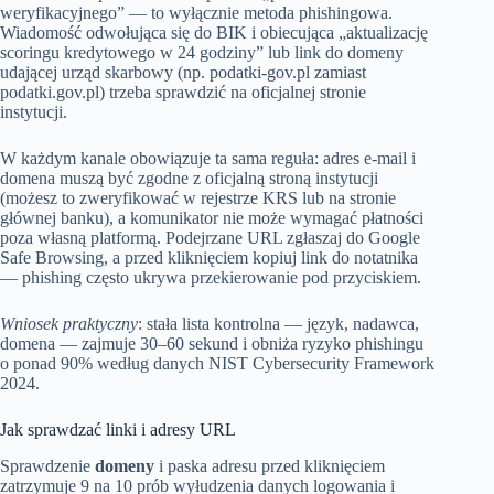
weryfikacyjnego” — to wyłącznie metoda phishingowa.
Wiadomość odwołująca się do BIK i obiecująca „aktualizację
scoringu kredytowego w 24 godziny” lub link do domeny
udającej urząd skarbowy (np. podatki-gov.pl zamiast
podatki.gov.pl) trzeba sprawdzić na oficjalnej stronie
instytucji.
W każdym kanale obowiązuje ta sama reguła: adres e-mail i
domena muszą być zgodne z oficjalną stroną instytucji
(możesz to zweryfikować w rejestrze KRS lub na stronie
głównej banku), a komunikator nie może wymagać płatności
poza własną platformą. Podejrzane URL zgłaszaj do Google
Safe Browsing, a przed kliknięciem kopiuj link do notatnika
— phishing często ukrywa przekierowanie pod przyciskiem.
Wniosek praktyczny
: stała lista kontrolna — język, nadawca,
domena — zajmuje 30–60 sekund i obniża ryzyko phishingu
o ponad 90% według danych NIST Cybersecurity Framework
2024.
Jak sprawdzać linki i adresy URL
Sprawdzenie
domeny
i paska adresu przed kliknięciem
zatrzymuje 9 na 10 prób wyłudzenia danych logowania i