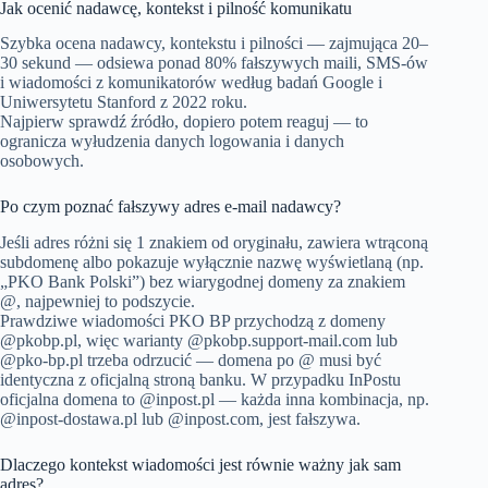
Jak ocenić nadawcę, kontekst i pilność komunikatu
Szybka ocena nadawcy, kontekstu i pilności — zajmująca 20–
30 sekund — odsiewa ponad 80% fałszywych maili, SMS-ów
i wiadomości z komunikatorów według badań Google i
Uniwersytetu Stanford z 2022 roku.
Najpierw sprawdź źródło, dopiero potem reaguj — to
ogranicza wyłudzenia danych logowania i danych
osobowych.
Po czym poznać fałszywy adres e-mail nadawcy?
Jeśli adres różni się 1 znakiem od oryginału, zawiera wtrąconą
subdomenę albo pokazuje wyłącznie nazwę wyświetlaną (np.
„PKO Bank Polski”) bez wiarygodnej domeny za znakiem
@, najpewniej to podszycie.
Prawdziwe wiadomości PKO BP przychodzą z domeny
@pkobp.pl, więc warianty @pkobp.support-mail.com lub
@pko-bp.pl trzeba odrzucić — domena po @ musi być
identyczna z oficjalną stroną banku. W przypadku InPostu
oficjalna domena to @inpost.pl — każda inna kombinacja, np.
@inpost-dostawa.pl lub @inpost.com, jest fałszywa.
Dlaczego kontekst wiadomości jest równie ważny jak sam
adres?