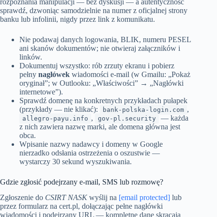
rozpoznania manipulacji — bez dyskusji — a autentyczność
sprawdź, dzwoniąc samodzielnie na numer z oficjalnej strony
banku lub infolinii, nigdy przez link z komunikatu.
Nie podawaj danych logowania, BLIK, numeru PESEL
ani skanów dokumentów; nie otwieraj załączników i
linków.
Dokumentuj wszystko: rób zrzuty ekranu i pobierz
pełny
nagłówek
wiadomości e-mail (w Gmailu: „Pokaż
oryginał”; w Outlooku: „Właściwości” → „Nagłówki
internetowe”).
Sprawdź domenę na konkretnych przykładach pułapek
(przykłady — nie klikać):
,
bank-polska-login.com
,
— każda
allegro-payu.info
gov-pl.security
z nich zawiera nazwę marki, ale domena główna jest
obca.
Wpisanie nazwy nadawcy i domeny w Google
nierzadko odsłania ostrzeżenia o oszustwie —
wystarczy 30 sekund wyszukiwania.
Gdzie zgłosić podejrzany e-mail, SMS lub rozmowę?
Zgłoszenie do
CSIRT NASK
wyślij na
[email protected]
lub
przez formularz na cert.pl, dołączając pełne nagłówki
wiadomości i podejrzany URL — kompletne dane skracają