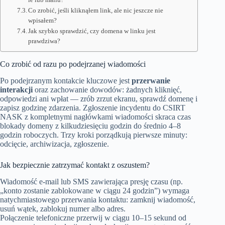
Co zrobić, jeśli kliknąłem link, ale nic jeszcze nie
wpisałem?
Jak szybko sprawdzić, czy domena w linku jest
prawdziwa?
Co zrobić od razu po podejrzanej wiadomości
Po podejrzanym kontakcie kluczowe jest
przerwanie
interakcji
oraz zachowanie dowodów: żadnych kliknięć,
odpowiedzi ani wpłat — zrób zrzut ekranu, sprawdź domenę i
zapisz godzinę zdarzenia. Zgłoszenie incydentu do CSIRT
NASK z kompletnymi nagłówkami wiadomości skraca czas
blokady domeny z kilkudziesięciu godzin do średnio 4–8
godzin roboczych. Trzy kroki porządkują pierwsze minuty:
odcięcie, archiwizacja, zgłoszenie.
Jak bezpiecznie zatrzymać kontakt z oszustem?
Wiadomość e-mail lub SMS zawierająca presję czasu (np.
„konto zostanie zablokowane w ciągu 24 godzin”) wymaga
natychmiastowego przerwania kontaktu: zamknij wiadomość,
usuń wątek, zablokuj numer albo adres.
Połączenie telefoniczne przerwij w ciągu 10–15 sekund od