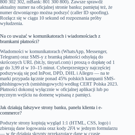
800 302 302, mBank: 801 300 800). Zawsze sprawdź
aktualny numer na oficjalnej stronie banku; pamiętaj też, że
numer dzwoniącego można podszyć (caller ID spoofing).
Rozłącz się w ciągu 10 sekund od rozpoznania próby
wyłudzenia.
Na co uważać w komunikatorach i wiadomościach z
bramkami płatności?
Wiadomości w komunikatorach (WhatsApp, Messenger,
Telegram) oraz SMS-y z bramką płatności odsyłają do
skróconych URL (bit.ly, tinyurl.com) i proszą o dopłatę od 1
gr do 3,99 zł w 10–15 minut. Cyberprzestępcy najczęściej
podszywają się pod InPost, DPD, DHL i Allegro — na te
marki przypada łącznie ponad 45% polskich kampanii SMS-
phishingowych (smishingowych) według CERT Polska 2023.
Płatności dokonuj wyłącznie w oficjalnej aplikacji lub po
ręcznym wejściu na domenę wpisaną z pamięci.
Jak działają fałszywe strony banku, panelu klienta i e-
commerce?
Podszyte strony kopiują wygląd 1:1 (HTML, CSS, logo) i
zbierają dane logowania oraz kody
2FA
w jednym formularzu
— w tle działają skrypty przekazujące dane w czasie