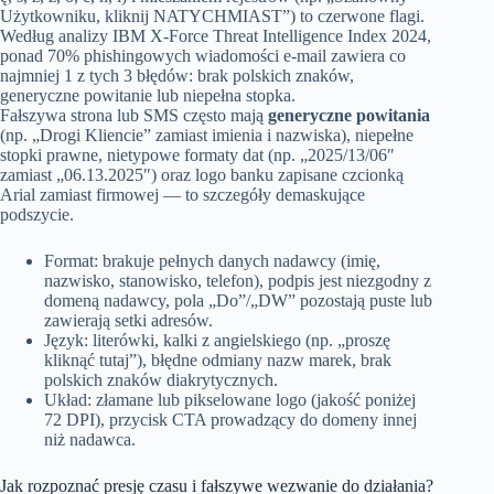
Użytkowniku, kliknij NATYCHMIAST”) to czerwone flagi.
Według analizy IBM X-Force Threat Intelligence Index 2024,
ponad 70% phishingowych wiadomości e-mail zawiera co
najmniej 1 z tych 3 błędów: brak polskich znaków,
generyczne powitanie lub niepełna stopka.
Fałszywa strona lub SMS często mają
generyczne powitania
(np. „Drogi Kliencie” zamiast imienia i nazwiska), niepełne
stopki prawne, nietypowe formaty dat (np. „2025/13/06″
zamiast „06.13.2025″) oraz logo banku zapisane czcionką
Arial zamiast firmowej — to szczegóły demaskujące
podszycie.
Format: brakuje pełnych danych nadawcy (imię,
nazwisko, stanowisko, telefon), podpis jest niezgodny z
domeną nadawcy, pola „Do”/„DW” pozostają puste lub
zawierają setki adresów.
Język: literówki, kalki z angielskiego (np. „proszę
kliknąć tutaj”), błędne odmiany nazw marek, brak
polskich znaków diakrytycznych.
Układ: złamane lub pikselowane logo (jakość poniżej
72 DPI), przycisk CTA prowadzący do domeny innej
niż nadawca.
Jak rozpoznać presję czasu i fałszywe wezwanie do działania?