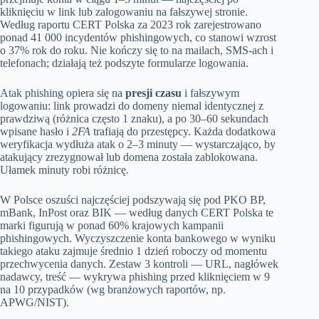
kliknięciu w link lub zalogowaniu na fałszywej stronie.
Według raportu CERT Polska za 2023 rok zarejestrowano
ponad 41 000 incydentów phishingowych, co stanowi wzrost
o 37% rok do roku. Nie kończy się to na mailach, SMS-ach i
telefonach; działają też podszyte formularze logowania.
Atak phishing opiera się na
presji czasu
i fałszywym
logowaniu: link prowadzi do domeny niemal identycznej z
prawdziwą (różnica często 1 znaku), a po 30–60 sekundach
wpisane hasło i
2FA
trafiają do przestępcy. Każda dodatkowa
weryfikacja wydłuża atak o 2–3 minuty — wystarczająco, by
atakujący zrezygnował lub domena została zablokowana.
Ułamek minuty robi różnicę.
W Polsce oszuści najczęściej podszywają się pod PKO BP,
mBank, InPost oraz BIK — według danych CERT Polska te
marki figurują w ponad 60% krajowych kampanii
phishingowych. Wyczyszczenie konta bankowego w wyniku
takiego ataku zajmuje średnio 1 dzień roboczy od momentu
przechwycenia danych. Zestaw 3 kontroli — URL, nagłówek
nadawcy, treść — wykrywa phishing przed kliknięciem w 9
na 10 przypadków (wg branżowych raportów, np.
APWG/NIST).