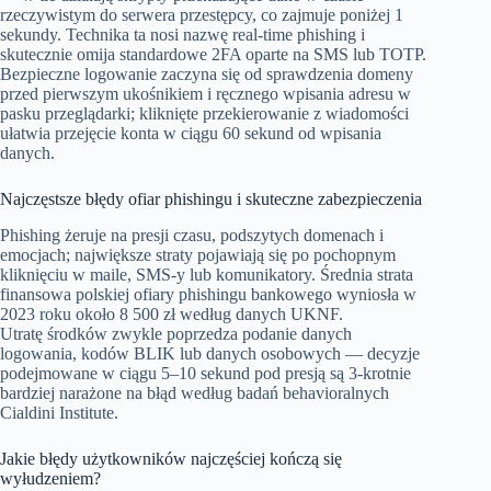
rzeczywistym do serwera przestępcy, co zajmuje poniżej 1
sekundy. Technika ta nosi nazwę real-time phishing i
skutecznie omija standardowe 2FA oparte na SMS lub TOTP.
Bezpieczne logowanie zaczyna się od sprawdzenia domeny
przed pierwszym ukośnikiem i ręcznego wpisania adresu w
pasku przeglądarki; kliknięte przekierowanie z wiadomości
ułatwia przejęcie konta w ciągu 60 sekund od wpisania
danych.
Najczęstsze błędy ofiar phishingu i skuteczne zabezpieczenia
Phishing żeruje na presji czasu, podszytych domenach i
emocjach; największe straty pojawiają się po pochopnym
kliknięciu w maile, SMS-y lub komunikatory. Średnia strata
finansowa polskiej ofiary phishingu bankowego wyniosła w
2023 roku około 8 500 zł według danych UKNF.
Utratę środków zwykle poprzedza podanie danych
logowania, kodów BLIK lub danych osobowych — decyzje
podejmowane w ciągu 5–10 sekund pod presją są 3-krotnie
bardziej narażone na błąd według badań behavioralnych
Cialdini Institute.
Jakie błędy użytkowników najczęściej kończą się
wyłudzeniem?