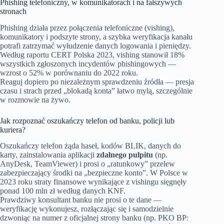
Phishing telefoniczny, w komunikatorach i na fałszywych
stronach
Phishing działa przez połączenia telefoniczne (vishing),
komunikatory i podszyte strony, a szybka weryfikacja kanału
potrafi zatrzymać wyłudzenie danych logowania i pieniędzy.
Według raportu CERT Polska 2023, vishing stanowił 18%
wszystkich zgłoszonych incydentów phishingowych —
wzrost o 52% w porównaniu do 2022 roku.
Reaguj dopiero po niezależnym sprawdzeniu źródła — presja
czasu i strach przed „blokadą konta” łatwo mylą, szczególnie
w rozmowie na żywo.
Jak rozpoznać oszukańczy telefon od banku, policji lub
kuriera?
Oszukańczy telefon żąda haseł, kodów BLIK, danych do
karty, zainstalowania aplikacji
zdalnego pulpitu
(np.
AnyDesk, TeamViewer) i prosi o „ratunkowy” przelew
zabezpieczający środki na „bezpieczne konto”. W Polsce w
2023 roku straty finansowe wynikające z vishingu sięgnęły
ponad 100 mln zł według danych KNF.
Prawdziwy konsultant banku nie prosi o te dane —
weryfikację wykonujesz, rozłączając się i samodzielnie
dzwoniąc na numer z oficjalnej strony banku (np. PKO BP: