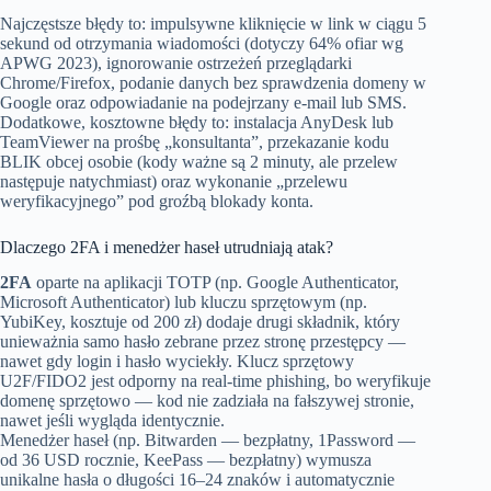
Najczęstsze błędy to: impulsywne kliknięcie w link w ciągu 5
sekund od otrzymania wiadomości (dotyczy 64% ofiar wg
APWG 2023), ignorowanie ostrzeżeń przeglądarki
Chrome/Firefox, podanie danych bez sprawdzenia domeny w
Google oraz odpowiadanie na podejrzany e-mail lub SMS.
Dodatkowe, kosztowne błędy to: instalacja AnyDesk lub
TeamViewer na prośbę „konsultanta”, przekazanie kodu
BLIK obcej osobie (kody ważne są 2 minuty, ale przelew
następuje natychmiast) oraz wykonanie „przelewu
weryfikacyjnego” pod groźbą blokady konta.
Dlaczego 2FA i menedżer haseł utrudniają atak?
2FA
oparte na aplikacji TOTP (np. Google Authenticator,
Microsoft Authenticator) lub kluczu sprzętowym (np.
YubiKey, kosztuje od 200 zł) dodaje drugi składnik, który
unieważnia samo hasło zebrane przez stronę przestępcy —
nawet gdy login i hasło wyciekły. Klucz sprzętowy
U2F/FIDO2 jest odporny na real-time phishing, bo weryfikuje
domenę sprzętowo — kod nie zadziała na fałszywej stronie,
nawet jeśli wygląda identycznie.
Menedżer haseł (np. Bitwarden — bezpłatny, 1Password —
od 36 USD rocznie, KeePass — bezpłatny) wymusza
unikalne hasła o długości 16–24 znaków i automatycznie