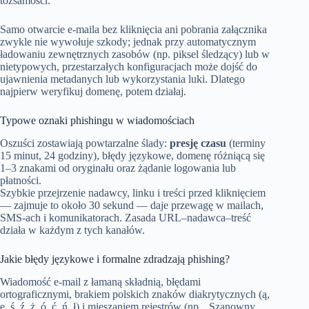
tożsamości.
Samo otwarcie e-maila bez kliknięcia ani pobrania załącznika
zwykle nie wywołuje szkody; jednak przy automatycznym
ładowaniu zewnętrznych zasobów (np. piksel śledzący) lub w
nietypowych, przestarzałych konfiguracjach może dojść do
ujawnienia metadanych lub wykorzystania luki. Dlatego
najpierw weryfikuj domenę, potem działaj.
Typowe oznaki phishingu w wiadomościach
Oszuści zostawiają powtarzalne ślady:
presję czasu
(terminy
15 minut, 24 godziny), błędy językowe, domenę różniącą się
1–3 znakami od oryginału oraz żądanie logowania lub
płatności.
Szybkie przejrzenie nadawcy, linku i treści przed kliknięciem
— zajmuje to około 30 sekund — daje przewagę w mailach,
SMS-ach i komunikatorach. Zasada URL–nadawca–treść
działa w każdym z tych kanałów.
Jakie błędy językowe i formalne zdradzają phishing?
Wiadomość e-mail z łamaną składnią, błędami
ortograficznymi, brakiem polskich znaków diakrytycznych (ą,
ę, ś, ź, ż, ó, ć, ń, ł) i mieszaniem rejestrów (np. „Szanowny