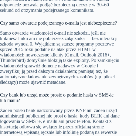
odpowiedź pozwala podjąć bezpieczną decyzję w 30–60
sekund od otrzymania podejrzanego komunikatu.
Czy samo otwarcie podejrzanego e-maila jest niebezpieczne?
Samo otwarcie wiadomości e-mail nie szkodzi, jeśli nie
klikniesz linku ani nie pobierzesz załącznika — bez interakcji
szkoda wynosi 0. Wyjątkiem są starsze programy pocztowe
sprzed 2015 roku podatne na atak przez HTML w
wiadomości; nowoczesne klienty (Gmail, Outlook 2016+,
Thunderbird) domyślnie blokują takie exploity. Po zamknięciu
wiadomości sprawdź domenę nadawcy w Google i
zweryfikuj ją przed dalszym działaniem; pamiętaj też, że
automatyczne ładowanie zewnętrznych zasobów (np. piksel
śledzący) może ujawnić metadane.
Czy bank lub urząd może prosić o podanie hasła w SMS-ie
lub mailu?
Żaden polski bank nadzorowany przez KNF ani żaden urząd
administracji publicznej nie prosi o hasła, kody BLIK ani dane
logowania w SMS-ie, e-mailu ani przez telefon. Kontakt z
instytucją odbywa się wyłącznie przez oficjalną stronę
internetową wpisaną ręcznie lub infolinię podaną na rewersie