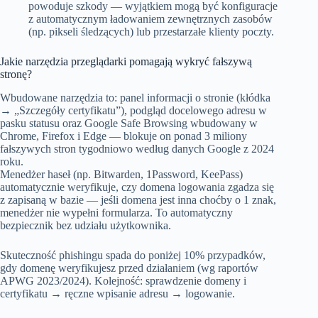
powoduje szkody — wyjątkiem mogą być konfiguracje
z automatycznym ładowaniem zewnętrznych zasobów
(np. pikseli śledzących) lub przestarzałe klienty poczty.
Jakie narzędzia przeglądarki pomagają wykryć fałszywą
stronę?
Wbudowane narzędzia to: panel informacji o stronie (kłódka
→ „Szczegóły certyfikatu”), podgląd docelowego adresu w
pasku statusu oraz Google Safe Browsing wbudowany w
Chrome, Firefox i Edge — blokuje on ponad 3 miliony
fałszywych stron tygodniowo według danych Google z 2024
roku.
Menedżer haseł (np. Bitwarden, 1Password, KeePass)
automatycznie weryfikuje, czy domena logowania zgadza się
z zapisaną w bazie — jeśli domena jest inna choćby o 1 znak,
menedżer nie wypełni formularza. To automatyczny
bezpiecznik bez udziału użytkownika.
Skuteczność phishingu spada do poniżej 10% przypadków,
gdy domenę weryfikujesz przed działaniem (wg raportów
APWG 2023/2024). Kolejność: sprawdzenie domeny i
certyfikatu → ręczne wpisanie adresu → logowanie.