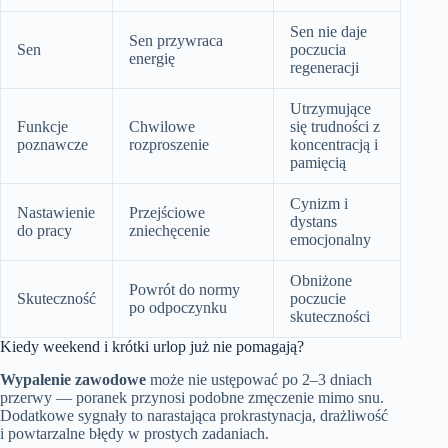
Sen nie daje
Sen przywraca
Sen
poczucia
energię
regeneracji
Utrzymujące
Funkcje
Chwilowe
się trudności z
poznawcze
rozproszenie
koncentracją i
pamięcią
Cynizm i
Nastawienie
Przejściowe
dystans
do pracy
zniechęcenie
emocjonalny
Obniżone
Powrót do normy
Skuteczność
poczucie
po odpoczynku
skuteczności
Kiedy weekend i krótki urlop już nie pomagają?
Wypalenie zawodowe
może nie ustępować po 2–3 dniach
przerwy — poranek przynosi podobne zmęczenie mimo snu.
Dodatkowe sygnały to narastająca prokrastynacja, drażliwość
i powtarzalne błędy w prostych zadaniach.