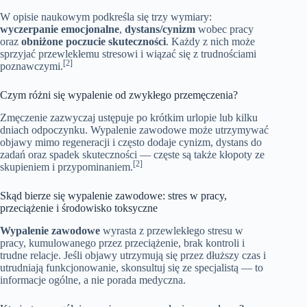
W opisie naukowym podkreśla się trzy wymiary:
wyczerpanie emocjonalne
,
dystans/cynizm
wobec pracy
oraz
obniżone poczucie skuteczności
. Każdy z nich może
sprzyjać przewlekłemu stresowi i wiązać się z trudnościami
[2]
poznawczymi.
Czym różni się wypalenie od zwykłego przemęczenia?
Zmęczenie zazwyczaj ustępuje po krótkim urlopie lub kilku
dniach odpoczynku. Wypalenie zawodowe może utrzymywać
objawy mimo regeneracji i często dodaje cynizm, dystans do
zadań oraz spadek skuteczności — częste są także kłopoty ze
[2]
skupieniem i przypominaniem.
Skąd bierze się wypalenie zawodowe: stres w pracy,
przeciążenie i środowisko toksyczne
Wypalenie zawodowe
wyrasta z przewlekłego stresu w
pracy, kumulowanego przez przeciążenie, brak kontroli i
trudne relacje. Jeśli objawy utrzymują się przez dłuższy czas i
utrudniają funkcjonowanie, skonsultuj się ze specjalistą — to
informacje ogólne, a nie porada medyczna.