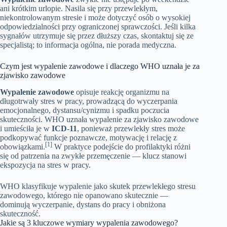
ani krótkim urlopie. Nasila się przy przewlekłym,
niekontrolowanym stresie i może dotyczyć osób o wysokiej
odpowiedzialności przy ograniczonej sprawczości. Jeśli kilka
sygnałów utrzymuje się przez dłuższy czas, skontaktuj się ze
specjalistą; to informacja ogólna, nie porada medyczna.
Czym jest wypalenie zawodowe i dlaczego WHO uznała je za
zjawisko zawodowe
Wypalenie zawodowe
opisuje reakcję organizmu na
długotrwały stres w pracy, prowadzącą do wyczerpania
emocjonalnego, dystansu/cynizmu i spadku poczucia
skuteczności. WHO uznała wypalenie za zjawisko zawodowe
i umieściła je w
ICD‑11
, ponieważ przewlekły stres może
podkopywać funkcje poznawcze, motywację i relację z
[1]
obowiązkami.
W praktyce podejście do profilaktyki różni
się od patrzenia na zwykłe przemęczenie — klucz stanowi
ekspozycja na stres w pracy.
WHO klasyfikuje wypalenie jako skutek przewlekłego stresu
zawodowego, którego nie opanowano skutecznie —
dominują wyczerpanie, dystans do pracy i obniżona
skuteczność.
Jakie są 3 kluczowe wymiary wypalenia zawodowego?