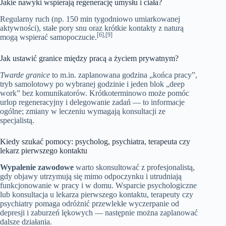
Jakie nawyki wspierają regenerację umysłu i ciała?
Regularny ruch (np. 150 min tygodniowo umiarkowanej
aktywności), stałe pory snu oraz krótkie kontakty z naturą
[6],[9]
mogą wspierać samopoczucie.
Jak ustawić granice między pracą a życiem prywatnym?
Twarde granice
to m.in. zaplanowana godzina „końca pracy”,
tryb samolotowy po wybranej godzinie i jeden blok „deep
work” bez komunikatorów. Krótkoterminowo może pomóc
urlop regeneracyjny i delegowanie zadań — to informacje
ogólne; zmiany w leczeniu wymagają konsultacji ze
specjalistą.
Kiedy szukać pomocy: psycholog, psychiatra, terapeuta czy
lekarz pierwszego kontaktu
Wypalenie zawodowe
warto skonsultować z profesjonalistą,
gdy objawy utrzymują się mimo odpoczynku i utrudniają
funkcjonowanie w pracy i w domu. Wsparcie psychologiczne
lub konsultacja u lekarza pierwszego kontaktu, terapeuty czy
psychiatry pomaga odróżnić przewlekłe wyczerpanie od
depresji i zaburzeń lękowych — następnie można zaplanować
dalsze działania.