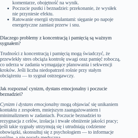
komentarze, obojętność na wynik.
Poczucie pustki i beznadziei: przekonanie, że wysiłek
nie przyniesie efektu.
Ratowanie energii stymulantami: sięganie po napoje
energetyczne zamiast przerw i snu.
Dlaczego problemy z koncentracją i pamięcią są ważnym
sygnałem?
Trudności z koncentracją i pamięcią mogą świadczyć, że
przewlekły stres obciąża kontrolę uwagi oraz pamięć roboczą,
co uderza w zadania wymagające planowania i sekwencji
kroków. Jeśli liczba niedopatrzeń rośnie przy stałym
obciążeniu — to sygnał ostrzegawczy.
Jak rozpoznać cynizm, dystans emocjonalny i poczucie
beznadziei?
Cynizm i dystans emocjonalny
mogą objawiać się unikaniem
kontaktu z zespołem, mniejszym zaangażowaniem i
minimalizmem w zadaniach. Poczucie beznadziei to
rezygnacja z celów, izolacja i trwałe obniżenie jakości pracy;
jeśli takie sygnały utrzymują się i utrudniają codzienne
obowiązki, skonsultuj się z psychologiem — to informacje
ogólne, a nie porada medyczna.