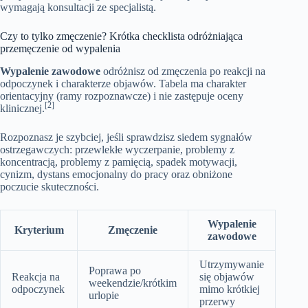
wymagają konsultacji ze specjalistą.
Czy to tylko zmęczenie? Krótka checklista odróżniająca
przemęczenie od wypalenia
Wypalenie zawodowe
odróżnisz od zmęczenia po reakcji na
odpoczynek i charakterze objawów. Tabela ma charakter
orientacyjny (ramy rozpoznawcze) i nie zastępuje oceny
[2]
klinicznej.
Rozpoznasz je szybciej, jeśli sprawdzisz siedem sygnałów
ostrzegawczych: przewlekłe wyczerpanie, problemy z
koncentracją, problemy z pamięcią, spadek motywacji,
cynizm, dystans emocjonalny do pracy oraz obniżone
poczucie skuteczności.
Wypalenie
Kryterium
Zmęczenie
zawodowe
Utrzymywanie
Poprawa po
Reakcja na
się objawów
weekendzie/krótkim
odpoczynek
mimo krótkiej
urlopie
przerwy