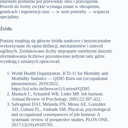
rdzeniem problemu jest przewlekły stres i przeciążenie.
Powrót do formy zwykle wymaga zmian w obciążeniu,
granicach i regeneracji oraz — w razie potrzeby — wsparcia
specjalisty.
Źródła
Poniżej znajdują się główne źródła naukowe i instytucjonalne
wykorzystane do opisu definicji, mechanizmów i zaleceń
ogólnych. Zredukowano liczby niepoparte rzetelnymi danymi;
sformułowania liczbowe pozostawiono jedynie tam, gdzie
wynikają z uznanych opracowań.
World Health Organization. ICD‑11 for Mortality and
Morbidity Statistics — QD85 Burn‑out (occupational
phenomenon). 2019/2022.
https://icd.who.int/browse11/l-m/en#/QD85
Maslach C, Schaufeli WB, Leiter MP. Job burnout.
Annual Review of Psychology. 2001;52:397‑422.
Salvagioni DAJ, Melanda FN, Mesas AE, González
AD, Gabani FL, Andrade SM. Physical, psychological
and occupational consequences of job burnout: A
systematic review of prospective studies. PLOS ONE.
2017;12(10):e0185781.