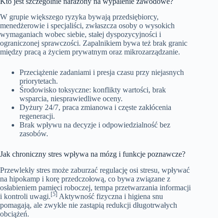
Kto jest szczególnie narażony na wypalenie zawodowe?
W grupie większego ryzyka bywają przedsiębiorcy,
menedżerowie i specjaliści, zwłaszcza osoby o wysokich
wymaganiach wobec siebie, stałej dyspozycyjności i
ograniczonej sprawczości. Zapalnikiem bywa też brak granic
między pracą a życiem prywatnym oraz mikrozarządzanie.
Przeciążenie zadaniami i presja czasu przy niejasnych
priorytetach.
Środowisko toksyczne: konflikty wartości, brak
wsparcia, niesprawiedliwe oceny.
Dyżury 24/7, praca zmianowa i częste zakłócenia
regeneracji.
Brak wpływu na decyzje i odpowiedzialność bez
zasobów.
Jak chroniczny stres wpływa na mózg i funkcje poznawcze?
Przewlekły stres może zaburzać regulację osi stresu, wpływać
na hipokamp i korę przedczołową, co bywa związane z
osłabieniem pamięci roboczej, tempa przetwarzania informacji
[5]
i kontroli uwagi.
Aktywność fizyczna i higiena snu
pomagają, ale zwykle nie zastąpią redukcji długotrwałych
obciążeń.