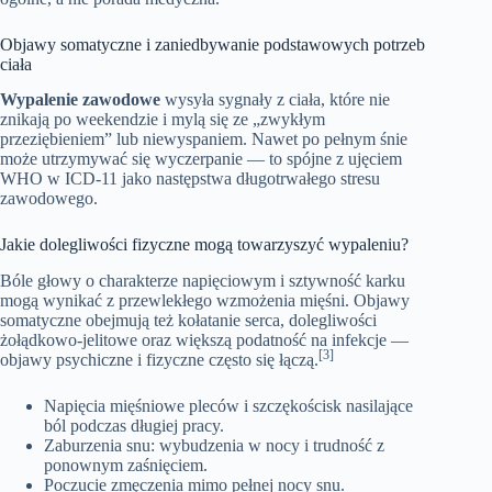
Objawy somatyczne i zaniedbywanie podstawowych potrzeb
ciała
Wypalenie zawodowe
wysyła sygnały z ciała, które nie
znikają po weekendzie i mylą się ze „zwykłym
przeziębieniem” lub niewyspaniem. Nawet po pełnym śnie
może utrzymywać się wyczerpanie — to spójne z ujęciem
WHO w ICD‑11 jako następstwa długotrwałego stresu
zawodowego.
Jakie dolegliwości fizyczne mogą towarzyszyć wypaleniu?
Bóle głowy o charakterze napięciowym i sztywność karku
mogą wynikać z przewlekłego wzmożenia mięśni. Objawy
somatyczne obejmują też kołatanie serca, dolegliwości
żołądkowo‑jelitowe oraz większą podatność na infekcje —
[3]
objawy psychiczne i fizyczne często się łączą.
Napięcia mięśniowe pleców i szczękościsk nasilające
ból podczas długiej pracy.
Zaburzenia snu: wybudzenia w nocy i trudność z
ponownym zaśnięciem.
Poczucie zmęczenia mimo pełnej nocy snu.