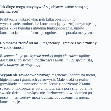
Jak długo mogą utrzymywać się objawy, zanim staną się
alarmujące?
Praktyczna wskazówka: jeśli kilka objawów (np.
wyczerpanie, trudności z koncentracją, cynizm) utrzymuje się
przez kilka tygodni i utrudnia funkcjonowanie, umów
konsultację — to informacje ogólne, a nie porada medyczna.
Co możesz zrobić od razu: regeneracja, granice i małe zmiany
w codzienności
Rekomendacje praktyczne poniżej mają charakter ogólny —
dostosuj je do swoich możliwości i skonsultuj ze specjalistą,
jeśli objawy się utrzymują.
Wypalenie zawodowe
wymaga regeneracji opartej na ruchu,
higienie snu i granicach cyfrowych. Małe kroki są realne
(przykłady, nie uniwersalne zalecenia): codzienny 20‑min
spacer, 5 mikroprzerw po 2 minuty, stała pora snu, poranne
światło dzienne i wyłączenie służbowych powiadomień po
pracy — ten zestaw może obniżać pobudzenie i wspierać
koncentrację.