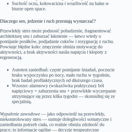
Suchość oczu, kołowacizna i wrażliwość na hałas w
biurze open space.
Dlaczego sen, jedzenie i ruch przestają wystarczać?
Przewlekły stres może podnosić pobudzenie, fragmentować
architekturę snu i zaburzać łaknienie — łatwo wtedy o
pomijanie posiłków, podjadanie cukrów i rezygnację z ruchu.
Powstaje błędne koło: zmęczenie obniża motywację do
aktywności, a brak aktywności nasila napięcia i kłopoty z
regeneracją.
Autotest zaniedbań: częste pomijanie śniadań, poczucie
braku wypoczynku po nocy, mało ruchu w tygodniu,
brak badań profilaktycznych od dłuższego czasu.
Wzorzec alarmowy (wskazówka praktyczna): ból
napięciowy + zaburzenia snu + przewlekłe wyczerpanie
utrzymujące się przez kilka tygodni — skonsultuj się ze
specjalistą.
Wypalenie zawodowe
— jako odpowiedź na przewlekły,
niekontrolowany stres — sumuje dolegliwości somatyczne i
zaniedbania potrzeb ciała, co realnie obniża zdolność do
pracy; to informacje ogólne — decyzje terapeutyczne