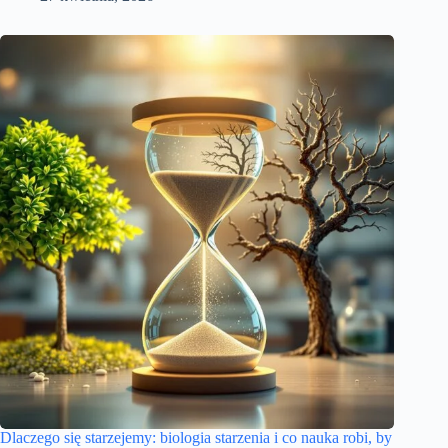
Dlaczego się starzejemy: biologia starzenia i co nauka robi, by