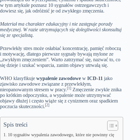
w tym artykule poznasz 10 sygnałów ostrzegawczych i
dowiesz się, jak odróżnić je od zwykłego zmęczenia.
Materiał ma charakter edukacyjny i nie zastępuje porady
medycznej. W razie utrzymujących się dolegliwości skonsultuj
się ze specjalistą.
Przewlekły stres może osłabiać koncentrację, pamięć roboczą
i motywację, dlatego pierwsze sygnały bywają mylone ze
„zwykłym zmęczeniem”. Warto zatrzymać się, nazwać to, co
się dzieje i szukać wsparcia, zanim objawy utrwalą się.
WHO klasyfikuje
wypalenie zawodowe
w
ICD‑11
jako
zjawisko zawodowe związane z przewlekłym,
[1]
nieopanowanym stresem w pracy.
Zmęczenie zwykle znika
po krótkim odpoczynku, a wypalenie może utrzymywać
objawy dłużej i często wiąże się z cynizmem oraz spadkiem
[2]
poczucia skuteczności.
Spis treści
10 sygnałów wypalenia zawodowego, które nie powinny cię