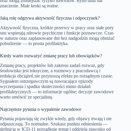
oraz mogą zmniejszać ryzyko nawrotów. Rytm dnia ma
znaczenie. Małe kroki są realne.
Jaką rolę odgrywa aktywność fizyczna i odpoczynek?
Aktywność fizyczna, krótkie przerwy w pracy oraz stałe pory
snu wspierają zdrowie psychiczne i funkcje poznawcze. Czas
w naturze oraz zaplanowane dni bez nadgodzin mogą obniżać
pobudzenie — to prosta profilaktyka.
Kiedy warto rozważyć zmianę pracy lub obowiązków?
Zmianę pracy, projektów lub zakresu zadań rozważ, gdy
środowisko jest toksyczne, a rozmowy z pracodawcą i
redukcja obciążeń nie przynoszą efektu po rozsądnym czasie.
Sygnałem ostrzegawczym są nawracające epizody
wyczerpania i spadku skuteczności mimo działań
profilaktycznych — to informacje ogólne; decyzje zawodowe
warto omówić ze specjalistą.
Najczęstsze pytania o wypalenie zawodowe
Pytania pojawiają się zwykle wtedy, gdy objawy trwają i nie
odpuszczają. To normalne. Szukasz punktu odniesienia —
definicja w ICD‑11 porządkuje temat i oddziela zjawisko od