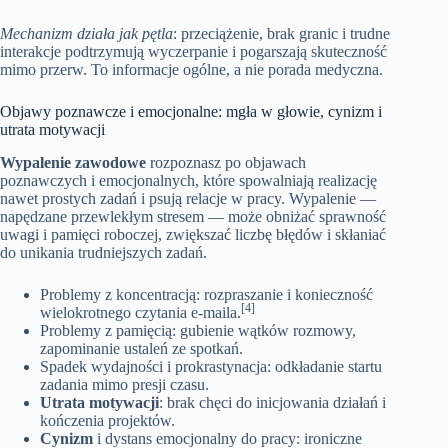
Mechanizm działa jak pętla
: przeciążenie, brak granic i trudne
interakcje podtrzymują wyczerpanie i pogarszają skuteczność
mimo przerw. To informacje ogólne, a nie porada medyczna.
Objawy poznawcze i emocjonalne: mgła w głowie, cynizm i
utrata motywacji
Wypalenie zawodowe
rozpoznasz po objawach
poznawczych i emocjonalnych, które spowalniają realizację
nawet prostych zadań i psują relacje w pracy. Wypalenie —
napędzane przewlekłym stresem — może obniżać sprawność
uwagi i pamięci roboczej, zwiększać liczbę błędów i skłaniać
do unikania trudniejszych zadań.
Problemy z koncentracją: rozpraszanie i konieczność
[4]
wielokrotnego czytania e‑maila.
Problemy z pamięcią: gubienie wątków rozmowy,
zapominanie ustaleń ze spotkań.
Spadek wydajności i prokrastynacja: odkładanie startu
zadania mimo presji czasu.
Utrata motywacji
: brak chęci do inicjowania działań i
kończenia projektów.
Cynizm
i dystans emocjonalny do pracy: ironiczne