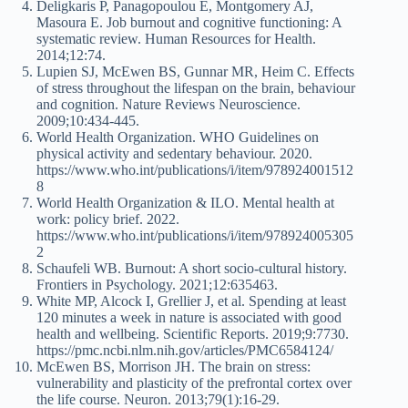
Deligkaris P, Panagopoulou E, Montgomery AJ,
Masoura E. Job burnout and cognitive functioning: A
systematic review. Human Resources for Health.
2014;12:74.
Lupien SJ, McEwen BS, Gunnar MR, Heim C. Effects
of stress throughout the lifespan on the brain, behaviour
and cognition. Nature Reviews Neuroscience.
2009;10:434‑445.
World Health Organization. WHO Guidelines on
physical activity and sedentary behaviour. 2020.
https://www.who.int/publications/i/item/978924001512
8
World Health Organization & ILO. Mental health at
work: policy brief. 2022.
https://www.who.int/publications/i/item/978924005305
2
Schaufeli WB. Burnout: A short socio-cultural history.
Frontiers in Psychology. 2021;12:635463.
White MP, Alcock I, Grellier J, et al. Spending at least
120 minutes a week in nature is associated with good
health and wellbeing. Scientific Reports. 2019;9:7730.
https://pmc.ncbi.nlm.nih.gov/articles/PMC6584124/
McEwen BS, Morrison JH. The brain on stress:
vulnerability and plasticity of the prefrontal cortex over
the life course. Neuron. 2013;79(1):16‑29.