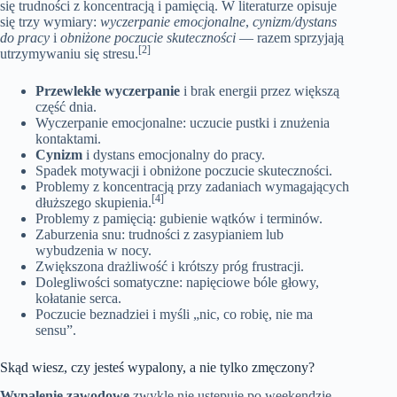
się trudności z koncentracją i pamięcią. W literaturze opisuje
się trzy wymiary:
wyczerpanie emocjonalne
,
cynizm/dystans
do pracy
i
obniżone poczucie skuteczności
— razem sprzyjają
[2]
utrzymywaniu się stresu.
Przewlekłe wyczerpanie
i brak energii przez większą
część dnia.
Wyczerpanie emocjonalne: uczucie pustki i znużenia
kontaktami.
Cynizm
i dystans emocjonalny do pracy.
Spadek motywacji i obniżone poczucie skuteczności.
Problemy z koncentracją przy zadaniach wymagających
[4]
dłuższego skupienia.
Problemy z pamięcią: gubienie wątków i terminów.
Zaburzenia snu: trudności z zasypianiem lub
wybudzenia w nocy.
Zwiększona drażliwość i krótszy próg frustracji.
Dolegliwości somatyczne: napięciowe bóle głowy,
kołatanie serca.
Poczucie beznadziei i myśli „nic, co robię, nie ma
sensu”.
Skąd wiesz, czy jesteś wypalony, a nie tylko zmęczony?
Wypalenie zawodowe
zwykle nie ustępuje po weekendzie