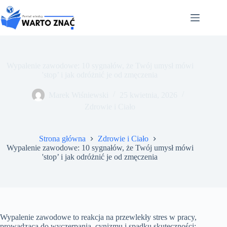
Przejdź
do
treści
Wypalenie zawodowe: 10 sygnałów, że Twój umysł mówi
'stop’ i jak odróżnić je od zmęczenia
Marek Wiśniewski
25 kwietnia, 2026
Zdrowie i Ciało
Strona główna
Zdrowie i Ciało
Wypalenie zawodowe: 10 sygnałów, że Twój umysł mówi
'stop’ i jak odróżnić je od zmęczenia
Wypalenie zawodowe to reakcja na przewlekły stres w pracy,
prowadząca do wyczerpania, cynizmu i spadku skuteczności;