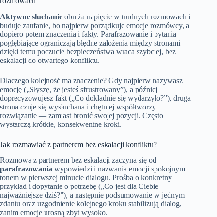
rozmowach
Aktywne słuchanie
obniża napięcie w trudnych rozmowach i
buduje zaufanie, bo najpierw porządkuje emocje rozmówcy, a
dopiero potem znaczenia i fakty. Parafrazowanie i pytania
pogłębiające ograniczają błędne założenia między stronami —
dzięki temu poczucie bezpieczeństwa wraca szybciej, bez
eskalacji do otwartego konfliktu.
Dlaczego kolejność ma znaczenie? Gdy najpierw nazywasz
emocję („Słyszę, że jesteś sfrustrowany”), a później
doprecyzowujesz fakt („Co dokładnie się wydarzyło?”), druga
strona czuje się wysłuchana i chętniej współtworzy
rozwiązanie — zamiast bronić swojej pozycji. Często
wystarczą krótkie, konsekwentne kroki.
Jak rozmawiać z partnerem bez eskalacji konfliktu?
Rozmowa z partnerem bez eskalacji zaczyna się od
parafrazowania
wypowiedzi i nazwania emocji spokojnym
tonem w pierwszej minucie dialogu. Prośba o konkretny
przykład i dopytanie o potrzebę („Co jest dla Ciebie
najważniejsze dziś?”), a następnie podsumowanie w jednym
zdaniu oraz uzgodnienie kolejnego kroku stabilizują dialog,
zanim emocje urosną zbyt wysoko.