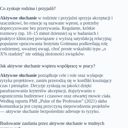
Co zyskuje rodzina i przyjaźń?
Aktywne słuchanie
w rodzinie i przyjaźni sprzyja akceptacji i
szacunkowi, bo emocje są nazwane wprost, a potrzeby
doprecyzowane bez przerywania. Regularne, krótkie
rozmowy (np. 10–15 minut dziennie) są w badaniach i
praktyce klinicznej powiązane z wyższą satysfakcją relacyjną;
popularne opracowania Instytutu Gottmana podkreślają rolę
codziennej, uważnej uwagi, choć proste wskaźniki typu „o
X% rzadziej” nie oddają złożoności związków.
Jak aktywne słuchanie wspiera współpracę w pracy?
Aktywne słuchanie
porządkuje cele i role oraz wyłapuje
ryzyka projektowe, zanim przerodzą się w konflikt kosztujący
czas i pieniądze. Decyzje zyskują na jakości dzięki
parafrazowaniu kryteriów akceptacji, dopytywaniu o
ograniczenia budżetowe i czasowe oraz otwartej mowie ciała.
Według raportu PMI „Pulse of the Profession” (2021) słaba
komunikacja jest częstą przyczyną niepowodzenia projektów
— aktywne słuchanie bezpośrednio adresuje to ryzyko.
Budowanie zaufania przez aktywne słuchanie w trudnych