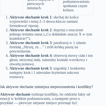
podsumowaniom;
pierwszych
spotkania często
minutach.
krótsze.
Aktywne słuchanie krok 1
: słuchaj do końca
wypowiedzi i notuj 2–3 słowa‑klucze zamiast
formułować ripostę.
Aktywne słuchanie krok 2
: dopytuj o znaczenie
jednego terminu naraz („Co dokładnie znaczy X w tym
kontekście?”).
Aktywne słuchanie krok 3
: parafrazuj w 1 zdaniu
formułą „Słyszę, że…” i zrób krótką pauzę na
potwierdzenie.
Aktywne słuchanie krok 4
: obserwuj mowę ciała i ton
głosu; utrzymuj stały, naturalny kontakt wzrokowy i
otwartą postawę.
Aktywne słuchanie krok 5
: uzgodnij 1 konkretny
następny krok i 1 mierzalne kryterium sukcesu
rozmowy.
Jak aktywne słuchanie zmniejsza nieporozumienia i konflikty?
Aktywne słuchanie
rozbraja konflikty, bo oddziela fakty od
emocji w krótkim podsumowaniu, a następnie prosi o
przykład — pierwsze niejasne miejsce przestaje być