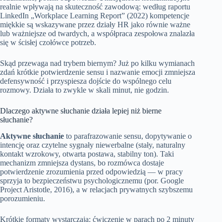
realnie wpływają na skuteczność zawodową: według raportu
LinkedIn „Workplace Learning Report” (2022) kompetencje
miękkie są wskazywane przez działy HR jako równie ważne
lub ważniejsze od twardych, a współpraca zespołowa znalazła
się w ścisłej czołówce potrzeb.
Skąd przewaga nad trybem biernym? Już po kilku wymianach
zdań krótkie potwierdzenie sensu i nazwanie emocji zmniejsza
defensywność i przyspiesza dojście do wspólnego celu
rozmowy. Działa to zwykle w skali minut, nie godzin.
Dlaczego aktywne słuchanie działa lepiej niż bierne
słuchanie?
Aktywne słuchanie
to parafrazowanie sensu, dopytywanie o
intencję oraz czytelne sygnały niewerbalne (stały, naturalny
kontakt wzrokowy, otwarta postawa, stabilny ton). Taki
mechanizm zmniejsza dystans, bo rozmówca dostaje
potwierdzenie zrozumienia przed odpowiedzią — w pracy
sprzyja to bezpieczeństwu psychologicznemu (por. Google
Project Aristotle, 2016), a w relacjach prywatnych szybszemu
porozumieniu.
Krótkie formaty wystarczają: ćwiczenie w parach po 2 minuty