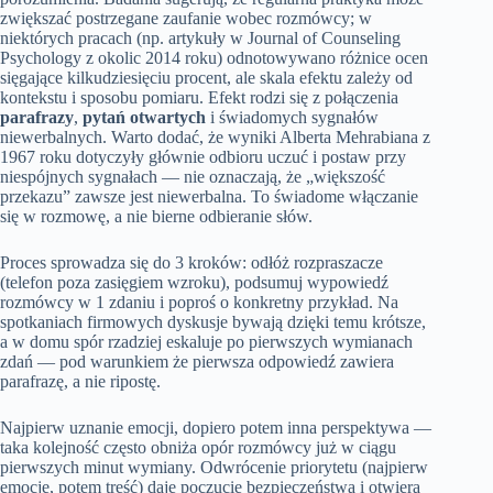
zwiększać postrzegane zaufanie wobec rozmówcy; w
niektórych pracach (np. artykuły w Journal of Counseling
Psychology z okolic 2014 roku) odnotowywano różnice ocen
sięgające kilkudziesięciu procent, ale skala efektu zależy od
kontekstu i sposobu pomiaru. Efekt rodzi się z połączenia
parafrazy
,
pytań otwartych
i świadomych sygnałów
niewerbalnych. Warto dodać, że wyniki Alberta Mehrabiana z
1967 roku dotyczyły głównie odbioru uczuć i postaw przy
niespójnych sygnałach — nie oznaczają, że „większość
przekazu” zawsze jest niewerbalna. To świadome włączanie
się w rozmowę, a nie bierne odbieranie słów.
Proces sprowadza się do 3 kroków: odłóż rozpraszacze
(telefon poza zasięgiem wzroku), podsumuj wypowiedź
rozmówcy w 1 zdaniu i poproś o konkretny przykład. Na
spotkaniach firmowych dyskusje bywają dzięki temu krótsze,
a w domu spór rzadziej eskaluje po pierwszych wymianach
zdań — pod warunkiem że pierwsza odpowiedź zawiera
parafrazę, a nie ripostę.
Najpierw uznanie emocji, dopiero potem inna perspektywa —
taka kolejność często obniża opór rozmówcy już w ciągu
pierwszych minut wymiany. Odwrócenie priorytetu (najpierw
emocje, potem treść) daje poczucie bezpieczeństwa i otwiera