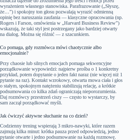
oznacza dążenie do zrozumienia jego treści i emocji przed
wyrażeniem własnego stanowiska. Parafrazowanie („Słyszę,
że…”) i spokojny ton głosu pozwalają wyrazić odmienną
opinię bez naruszania zaufania — klasyczne opracowania (np.
Rogers i Farson, omówienia w „Harvard Business Review”)
wskazują, że taki styl jest postrzegany jako bardziej otwarty
na dialog. Można się różnić — z szacunkiem.
Co pomaga, gdy rozmówca mówi chaotycznie albo
emocjonalnie?
Przy chaosie lub silnych emocjach pomaga sekwencyjne
porządkowanie wypowiedzi: najpierw prośba o 1 konkretny
przykład, potem dopytanie o jeden fakt naraz (nie więcej niż 1
pytanie na raz). Kontakt wzrokowy, otwarta mowa ciała i głos
o stałym, spokojnym natężeniu stabilizują relację, a krótkie
podsumowania co kilka zdań ograniczają nieporozumienia.
Daj rozmówcy przestrzeń ciszy — często to wystarczy, by
sam zaczął porządkować myśli.
Jak ćwiczyć aktywne słuchanie na co dzień?
Codzienny trening wspierają 3 mikro‑nawyki, które razem
zajmują kilka minut: krótka pauza przed odpowiedzią, jedno
pytanie otwarte i jedno podsumowanie na każdą rozmowę.