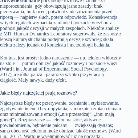
Aktywne słuchanie
porządkuje rozmowę i zmniejsza
nieporozumienia, gdy obowiązują jasne zasady: brak
przerywania, brak ocen, potwierdzanie zrozumienia przed
ripostą — najpierw słuch, potem odpowiedź. Konsekwencja
w tych regułach wzmacnia zaufanie i poczucie więzi oraz
podnosi jakość decyzji w małych zespołach. Niektóre analizy
z MIT Human Dynamics Laboratory sugerowały, że zespoły z
lepszą kulturą słuchania podejmują decyzje szybciej; skala
efektu zależy jednak od kontekstu i metodologii badania.
Kontrast jest prosty: jedno naruszenie — np. telefon widoczny
na stole — potrafi obniżyć jakość rozmowy i poczucie więzi
(Ward i in., Journal of Experimental Social Psychology,
2017), a krótka pauza i parafraza szybko przywracają
ciągłość. Mały nawyk, duży efekt.
Jakie błędy najczęściej psują rozmowę?
Najczęstsze błędy to: przerywanie, ocenianie i etykietowanie,
zgadywanie intencji bez dopytania, samorzutna zmiana tematu
oraz minimalizowanie emocji („nie przesadzaj”, „inni mają
gorzej”). Rozpraszacze — telefon na stole, aktywne
powiadomienia, bębnienie palcami — zwiększają dystans;
sama obecność telefonu może obniżać jakość rozmowy (Ward
i in., 2017). Warto je wyeliminować już na początku.