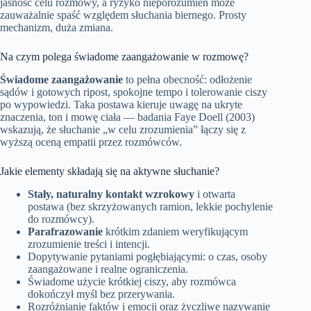
jasność celu rozmowy, a ryzyko nieporozumień może
zauważalnie spaść względem słuchania biernego. Prosty
mechanizm, duża zmiana.
Na czym polega świadome zaangażowanie w rozmowę?
Świadome zaangażowanie
to pełna obecność: odłożenie
sądów i gotowych ripost, spokojne tempo i tolerowanie ciszy
po wypowiedzi. Taka postawa kieruje uwagę na ukryte
znaczenia, ton i mowę ciała — badania Faye Doell (2003)
wskazują, że słuchanie „w celu zrozumienia” łączy się z
wyższą oceną empatii przez rozmówców.
Jakie elementy składają się na aktywne słuchanie?
Stały, naturalny kontakt wzrokowy
i otwarta
postawa (bez skrzyżowanych ramion, lekkie pochylenie
do rozmówcy).
Parafrazowanie
krótkim zdaniem weryfikującym
zrozumienie treści i intencji.
Dopytywanie pytaniami pogłębiającymi: o czas, osoby
zaangażowane i realne ograniczenia.
Świadome użycie krótkiej ciszy, aby rozmówca
dokończył myśl bez przerywania.
Rozróżnianie faktów i emocji oraz życzliwe nazywanie