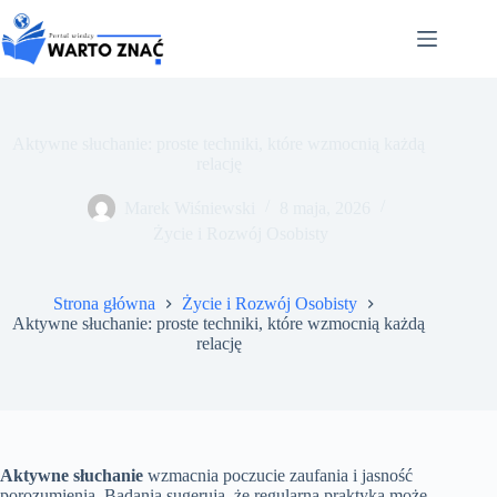
Przejdź
do
treści
Aktywne słuchanie: proste techniki, które wzmocnią każdą
relację
Marek Wiśniewski
8 maja, 2026
Życie i Rozwój Osobisty
Strona główna
Życie i Rozwój Osobisty
Aktywne słuchanie: proste techniki, które wzmocnią każdą
relację
Aktywne słuchanie
wzmacnia poczucie zaufania i jasność
porozumienia. Badania sugerują, że regularna praktyka może