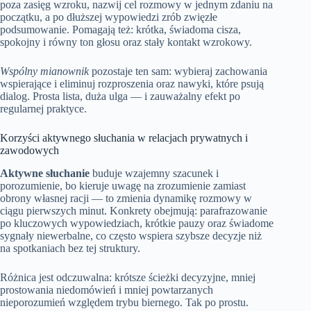
poza zasięg wzroku, nazwij cel rozmowy w jednym zdaniu na
początku, a po dłuższej wypowiedzi zrób zwięzłe
podsumowanie. Pomagają też: krótka, świadoma cisza,
spokojny i równy ton głosu oraz stały kontakt wzrokowy.
Wspólny mianownik
pozostaje ten sam: wybieraj zachowania
wspierające i eliminuj rozproszenia oraz nawyki, które psują
dialog. Prosta lista, duża ulga — i zauważalny efekt po
regularnej praktyce.
Korzyści aktywnego słuchania w relacjach prywatnych i
zawodowych
Aktywne słuchanie
buduje wzajemny szacunek i
porozumienie, bo kieruje uwagę na zrozumienie zamiast
obrony własnej racji — to zmienia dynamikę rozmowy w
ciągu pierwszych minut. Konkrety obejmują: parafrazowanie
po kluczowych wypowiedziach, krótkie pauzy oraz świadome
sygnały niewerbalne, co często wspiera szybsze decyzje niż
na spotkaniach bez tej struktury.
Różnica jest odczuwalna: krótsze ścieżki decyzyjne, mniej
prostowania niedomówień i mniej powtarzanych
nieporozumień względem trybu biernego. Tak po prostu.