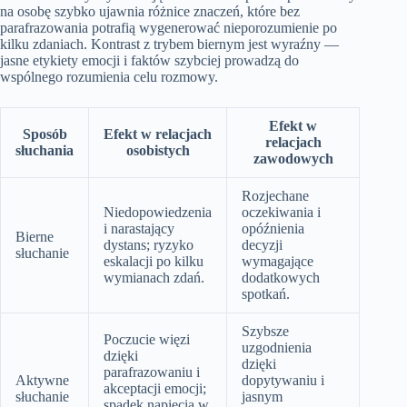
na osobę szybko ujawnia różnice znaczeń, które bez
parafrazowania potrafią wygenerować nieporozumienie po
kilku zdaniach. Kontrast z trybem biernym jest wyraźny —
jasne etykiety emocji i faktów szybciej prowadzą do
wspólnego rozumienia celu rozmowy.
Efekt w
Sposób
Efekt w relacjach
relacjach
słuchania
osobistych
zawodowych
Rozjechane
Niedopowiedzenia
oczekiwania i
i narastający
opóźnienia
Bierne
dystans; ryzyko
decyzji
słuchanie
eskalacji po kilku
wymagające
wymianach zdań.
dodatkowych
spotkań.
Szybsze
Poczucie więzi
uzgodnienia
dzięki
dzięki
parafrazowaniu i
Aktywne
dopytywaniu i
akceptacji emocji;
słuchanie
jasnym
spadek napięcia w