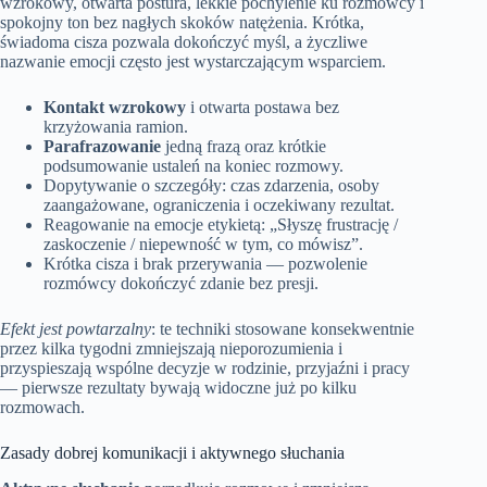
wzrokowy, otwarta postura, lekkie pochylenie ku rozmówcy i
spokojny ton bez nagłych skoków natężenia. Krótka,
świadoma cisza pozwala dokończyć myśl, a życzliwe
nazwanie emocji często jest wystarczającym wsparciem.
Kontakt wzrokowy
i otwarta postawa bez
krzyżowania ramion.
Parafrazowanie
jedną frazą oraz krótkie
podsumowanie ustaleń na koniec rozmowy.
Dopytywanie o szczegóły: czas zdarzenia, osoby
zaangażowane, ograniczenia i oczekiwany rezultat.
Reagowanie na emocje etykietą: „Słyszę frustrację /
zaskoczenie / niepewność w tym, co mówisz”.
Krótka cisza i brak przerywania — pozwolenie
rozmówcy dokończyć zdanie bez presji.
Efekt jest powtarzalny
: te techniki stosowane konsekwentnie
przez kilka tygodni zmniejszają nieporozumienia i
przyspieszają wspólne decyzje w rodzinie, przyjaźni i pracy
— pierwsze rezultaty bywają widoczne już po kilku
rozmowach.
Zasady dobrej komunikacji i aktywnego słuchania