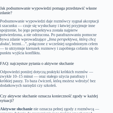
Jak podsumowanie wypowiedzi pomaga przedstawić własne
zdanie?
Podsumowanie wypowiedzi daje rozmówcy sygnał akceptacji
i szacunku — czuje się wysłuchany i łatwiej przyjmuje inne
spojrzenie, bo jego perspektywa została najpierw
potwierdzona, a nie odrzucona. Po parafrazowaniu pomocne
bywa zdanie wprowadzające „
Inna perspektywa, którą chcę
dodać
, brzmi…”, połączone z wcześniej uzgodnionym celem
— to utrzymuje kierunek rozmowy i zapobiega cofaniu się do
punktu wyjścia konfliktu.
FAQ: najczęstsze pytania o aktywne słuchanie
Odpowiedzi poniżej dotyczą praktyki krótkich rozmów —
zwykle 10–15 minut — oraz stałego użycia parafrazy i
krótkiej pauzy. To baza ćwiczeń, którą możesz wdrożyć bez
dodatkowych narzędzi czy szkoleń.
Czy aktywne słuchanie oznacza konieczność zgody w każdej
sytuacji?
Aktywne słuchanie
nie oznacza pełnej zgody z rozmówcą —