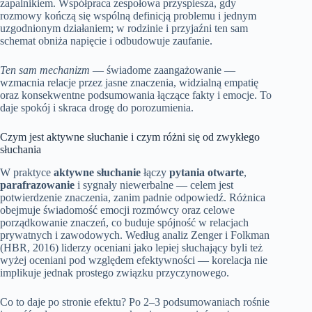
zapalnikiem. Współpraca zespołowa przyspiesza, gdy
rozmowy kończą się wspólną definicją problemu i jednym
uzgodnionym działaniem; w rodzinie i przyjaźni ten sam
schemat obniża napięcie i odbudowuje zaufanie.
Ten sam mechanizm
— świadome zaangażowanie —
wzmacnia relacje przez jasne znaczenia, widzialną empatię
oraz konsekwentne podsumowania łączące fakty i emocje. To
daje spokój i skraca drogę do porozumienia.
Czym jest aktywne słuchanie i czym różni się od zwykłego
słuchania
W praktyce
aktywne słuchanie
łączy
pytania otwarte
,
parafrazowanie
i sygnały niewerbalne — celem jest
potwierdzenie znaczenia, zanim padnie odpowiedź. Różnica
obejmuje świadomość emocji rozmówcy oraz celowe
porządkowanie znaczeń, co buduje spójność w relacjach
prywatnych i zawodowych. Według analiz Zenger i Folkman
(HBR, 2016) liderzy oceniani jako lepiej słuchający byli też
wyżej oceniani pod względem efektywności — korelacja nie
implikuje jednak prostego związku przyczynowego.
Co to daje po stronie efektu? Po 2–3 podsumowaniach rośnie