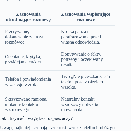
Zachowania
Zachowania wspierające
utrudniające rozmowę
rozmowę
Przerywanie,
Krótka pauza i
dokańczanie zdań za
parafrazowanie przed
rozmówcę.
własną odpowiedzią.
Dopytywanie o fakty,
Ocenianie, krytyka,
potrzeby i oczekiwany
przyklejanie etykiet.
rezultat.
Tryb „Nie przeszkadzać” i
Telefon i powiadomienia
telefon poza zasięgiem
w zasięgu wzroku.
wzroku.
Skrzyżowane ramiona,
Naturalny kontakt
unikanie kontaktu
wzrokowy i otwarta
wzrokowego.
mowa ciała.
Jak utrzymać uwagę bez rozpraszaczy?
Uwagę najlepiej trzymają trzy kroki: wycisz telefon i odłóż go