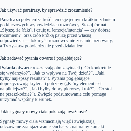
Jak używać parafrazy, by sprawdzić zrozumienie?
Parafraza
potwierdza treść i emocje jednym krótkim zdaniem
po kluczowych wypowiedziach rozmówcy. Stosuj format
„Słyszę, że [fakt], i czuję tu [emocja/intencja] — czy dobrze
rozumiem?” oraz zrób krótką pauzę przed własną
odpowiedzią — tok myśli rozmówcy nie zostanie przerwany,
a Ty zyskasz potwierdzenie przed działaniem.
Jak zadawać pytania otwarte i pogłębiające?
Pytania otwarte
rozszerzają obraz sytuacji („Co konkretnie
się wydarzyło?”, „Jak to wpływa na Twój dzień?”, „Jaki
byłby najlepszy rezultat?”). Pytania pogłębiające
doprecyzowują kryteria i potrzeby („Który element jest
najpilniejszy?”, „Jaki byłby dobry pierwszy krok?”, „Co stoi
na przeszkodzie?”). Zwięzłe podsumowanie celu pomaga
utrzymać wspólny kierunek.
Jakie sygnały mowy ciała pokazują uważność?
Sygnały mowy ciała wzmacniają więź i zwiększają
odczuwane zaangażowanie słuchacza: naturalny kontakt