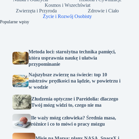
Kosmos i Wszechświat
Zwierzęta i Przyroda
Zdrowie i Ciało
Życie i Rozwój Osobisty
Popularne wpisy
Metoda loci: starożytna technika pamięci,
która usprawnia naukę i ułatwia
przypominanie
Najszybsze zwierzę na świecie: top 10
mistrzów prędkości na lądzie, w powietrzu i
w wodzie
Złudzenia optyczne i Pareidolia: dlaczego
Twój mózg widzi to, czego nie ma
Ile waży mózg człowieka? Średnia masa,
różnice i co to mówi o pracy mózgu
Misje na Marsa: plany NASA, SpaceX i