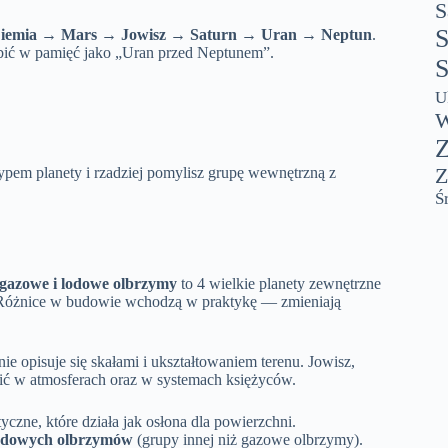
S
S
emia → Mars → Jowisz → Saturn → Uran → Neptun
.
wbić w pamięć jako „Uran przed Neptunem”.
S
U
W
Z
z typem planety i rzadziej pomylisz grupę wewnętrzną z
Z
Ś
gazowe i lodowe olbrzymy
to 4 wielkie planety zewnętrzne
. Różnice w budowie wchodzą w praktykę — zmieniają
ie opisuje się skałami i ukształtowaniem terenu. Jowisz,
zić w atmosferach oraz w systemach księżyców.
czne, które działa jak osłona dla powierzchni.
odowych olbrzymów
(grupy innej niż gazowe olbrzymy).