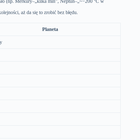
hasło (np. Merkury–„kilka min”, Neptun–„~−200 °C w
olejności, aż da się to zrobić bez błędu.
Planeta
y