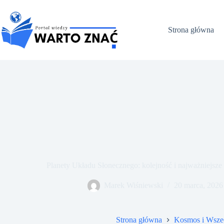
Przejdź
do
treści
Strona główna
Planety Układu Słonecznego: kolejność i najważniejsz
Marek Wiśniewski
20 marca, 2026
Strona główna
Kosmos i Wsze