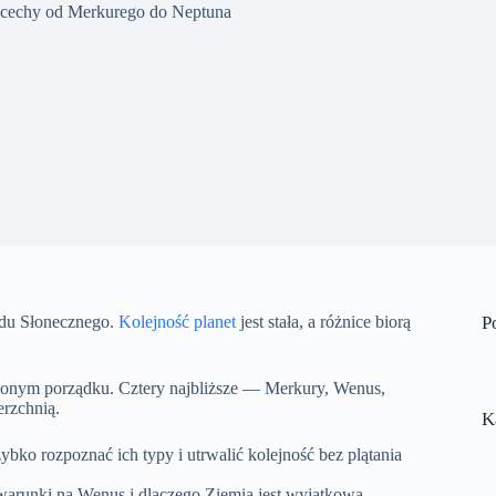
e cechy od Merkurego do Neptuna
ładu Słonecznego.
Kolejność planet
jest stała, a różnice biorą
P
lonym porządku. Cztery najbliższe — Merkury, Wenus,
erzchnią.
K
ko rozpoznać ich typy i utrwalić kolejność bez plątania
warunki na Wenus i dlaczego Ziemia jest wyjątkowa.