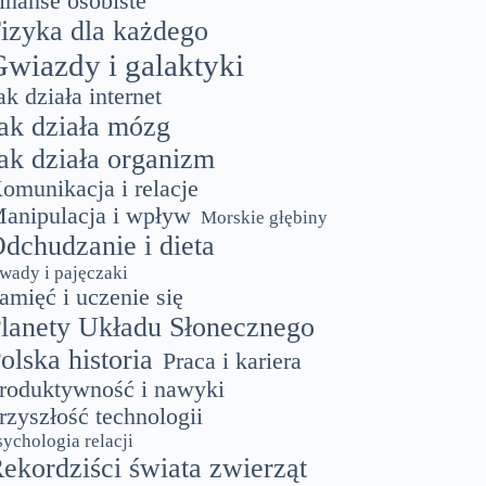
inanse osobiste
izyka dla każdego
wiazdy i galaktyki
ak działa internet
ak działa mózg
ak działa organizm
omunikacja i relacje
anipulacja i wpływ
Morskie głębiny
dchudzanie i dieta
wady i pajęczaki
amięć i uczenie się
lanety Układu Słonecznego
olska historia
Praca i kariera
roduktywność i nawyki
rzyszłość technologii
sychologia relacji
ekordziści świata zwierząt