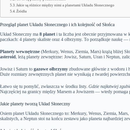
Jakie są różnice między nimi a planetami Układu Słonecznego
Źródła
Przegląd planet Układu Słonecznego i ich kolejność od Słońca
Układ Słoneczny ma
8 planet
i ta liczba jest obecnie przyjmowana w 
paczkach: 4 planety skaliste oraz 4 olbrzymy. To porządkuje naukę — 
Planety wewnętrzne
(Merkury, Wenus, Ziemia, Mars) krążą bliżej Słoń
asteroid
, leżą planety zewnętrzne: Jowisz, Saturn, Uran i Neptun, zal
Jowisz i Saturn to
gazowe olbrzymy
zbudowane głównie z wodoru i he
Duże rozmiary zewnętrznych planet nie wynikają z twardej powierzchni
Łatwo się tu pomylić, zwłaszcza w środku listy.
Gdzie najłatwiej zgub
Najczęściej na granicy między Marsem a Jowiszem — wtedy pomaga pr
Jakie planety tworzą Układ Słoneczny
Osiem planet Układu Słonecznego to: Merkury, Wenus, Ziemia, Mars, 
skalistych, a Neptun stoi na końcu zestawu jako planeta najbardziej ze