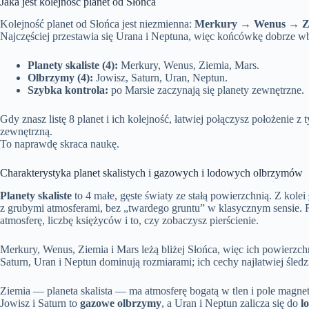
Jaka jest kolejność planet od Słońca
Kolejność planet od Słońca jest niezmienna:
Merkury → Wenus → Zi
Najczęściej przestawia się Urana i Neptuna, więc końcówkę dobrze 
Planety skaliste (4):
Merkury, Wenus, Ziemia, Mars.
Olbrzymy (4):
Jowisz, Saturn, Uran, Neptun.
Szybka kontrola:
po Marsie zaczynają się planety zewnętrzne.
Gdy znasz listę 8 planet i ich kolejność, łatwiej połączysz położenie 
zewnętrzną.
To naprawdę skraca naukę.
Charakterystyka planet skalistych i gazowych i lodowych olbrzymów
Planety skaliste
to 4 małe, gęste światy ze stałą powierzchnią. Z kolei
z grubymi atmosferami, bez „twardego gruntu” w klasycznym sensie
atmosferę, liczbę księżyców i to, czy zobaczysz pierścienie.
Merkury, Wenus, Ziemia i Mars leżą bliżej Słońca, więc ich powierzchn
Saturn, Uran i Neptun dominują rozmiarami; ich cechy najłatwiej śled
Ziemia — planeta skalista — ma atmosferę bogatą w tlen i pole magnety
Jowisz i Saturn to
gazowe olbrzymy
, a Uran i Neptun zalicza się do
l