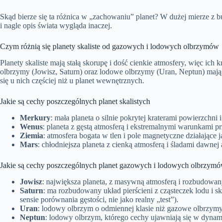
Skąd bierze się ta różnica w „zachowaniu” planet? W dużej mierze z b
i nagle opis świata wygląda inaczej.
Czym różnią się planety skaliste od gazowych i lodowych olbrzymów
Planety skaliste mają stałą skorupę i dość cienkie atmosfery, więc ich
olbrzymy (Jowisz, Saturn) oraz lodowe olbrzymy (Uran, Neptun) mają 
się u nich częściej niż u planet wewnętrznych.
Jakie są cechy poszczególnych planet skalistych
Merkury
: mała planeta o silnie pokrytej kraterami powierzchni 
Wenus
: planeta z gęstą atmosferą i ekstremalnymi warunkami p
Ziemia
: atmosfera bogata w tlen i pole magnetyczne działające j
Mars
: chłodniejsza planeta z cienką atmosferą i śladami dawnej
Jakie są cechy poszczególnych planet gazowych i lodowych olbrzym
Jowisz
: największa planeta, z masywną atmosferą i rozbudow
Saturn
: ma rozbudowany układ pierścieni z cząsteczek lodu i sk
sensie porównania gęstości, nie jako realny „test”).
Uran
: lodowy olbrzym o odmiennej klasie niż gazowe olbrzymy,
Neptun
: lodowy olbrzym, którego cechy ujawniają się w dynami