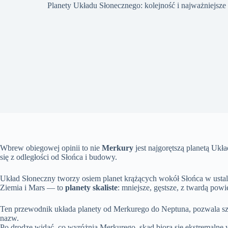
Planety Układu Słonecznego: kolejność i najważniejsz
Wbrew obiegowej opinii to nie
Merkury
jest najgorętszą planetą Uk
się z odległości od Słońca i budowy.
Układ Słoneczny tworzy osiem planet krążących wokół Słońca w usta
Ziemia i Mars — to
planety skaliste
: mniejsze, gęstsze, z twardą powi
Ten przewodnik układa planety od Merkurego do Neptuna, pozwala szyb
nazw.
Po drodze widać, co wyróżnia Merkurego, skąd biorą się ekstremalne 