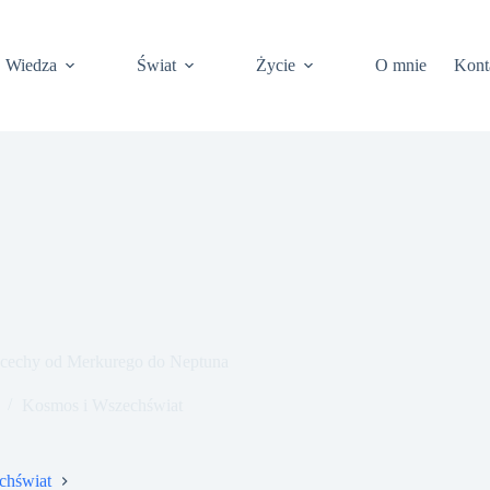
Wiedza
Świat
Życie
O mnie
Kont
e cechy od Merkurego do Neptuna
Kosmos i Wszechświat
chświat