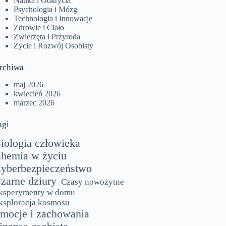
Nauka i Odkrycia
Psychologia i Mózg
Technologia i Innowacje
Zdrowie i Ciało
Zwierzęta i Przyroda
Życie i Rozwój Osobisty
rchiwa
maj 2026
kwiecień 2026
marzec 2026
agi
iologia człowieka
hemia w życiu
yberbezpieczeństwo
zarne dziury
Czasy nowożytne
ksperymenty w domu
ksploracja kosmosu
mocje i zachowania