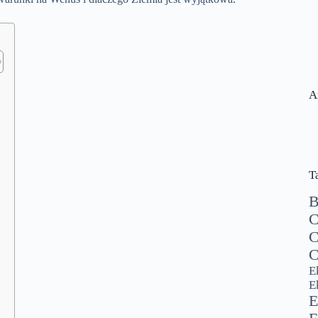
A
T
B
C
C
C
E
E
E