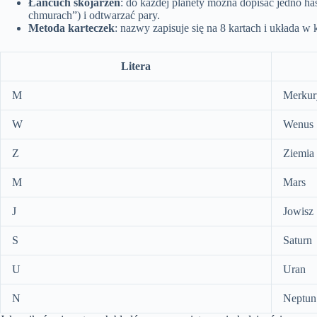
Łańcuch skojarzeń
: do każdej planety można dopisać jedno 
chmurach”) i odtwarzać pary.
Metoda karteczek
: nazwy zapisuje się na 8 kartach i układa w k
Litera
M
Merkur
W
Wenus
Z
Ziemia
M
Mars
J
Jowisz
S
Saturn
U
Uran
N
Neptun