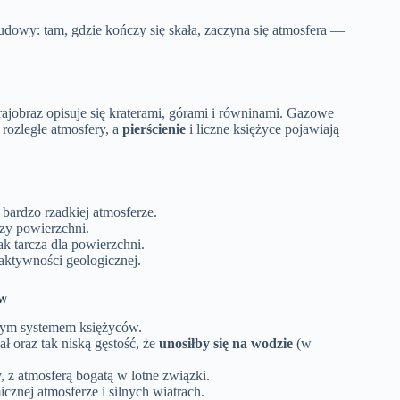
udowy: tam, gdzie kończy się skała, zaczyna się atmosfera —
 krajobraz opisuje się kraterami, górami i równinami. Gazowe
rozległe atmosfery, a
pierścienie
i liczne księżyce pojawiają
i bardzo rzadkiej atmosferze.
rzy powierzchni.
ak tarcza dla powierzchni.
 aktywności geologicznej.
ów
anym systemem księżyców.
ał oraz tak niską gęstość, że
unosiłby się na wodzie
(w
 z atmosferą bogatą w lotne związki.
cznej atmosferze i silnych wiatrach.