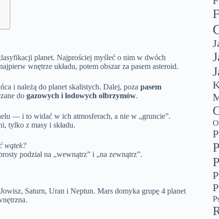
F
F
G
J
J
klasyfikacji planet. Najprościej myśleć o nim w dwóch
najpierw wnętrze układu, potem obszar za pasem asteroid.
J
K
ca i należą do planet skalistych. Dalej, poza
pasem
iczane do
gazowych i lodowych olbrzymów
.
M
O
lu — i to widać w ich atmosferach, a nie w „gruncie”.
O
, tylko z masy i składu.
P
P
ić wątek?
osty podział na „wewnątrz” i „na zewnątrz”.
P
P
P
Jowisz, Saturn, Uran i Neptun. Mars domyka grupę 4 planet
P
wnętrzna.
R