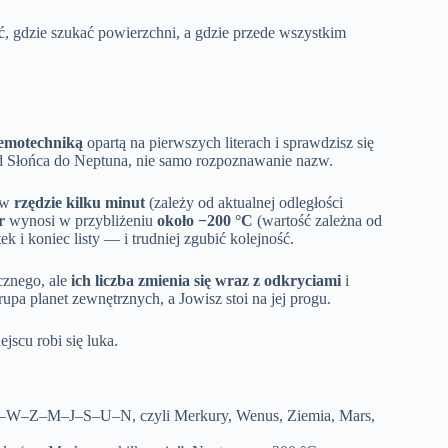
ąć, gdzie szukać powierzchni, a gdzie przede wszystkim
motechniką
opartą na pierwszych literach i sprawdzisz się
od Słońca do Neptuna, nie samo rozpoznawanie nazw.
o w
rzędzie kilku minut
(zależy od aktualnej odległości
r
wynosi w przybliżeniu
około −200 °C
(wartość zależna od
k i koniec listy — i trudniej zgubić kolejność.
cznego, ale
ich liczba zmienia się wraz z odkryciami
i
upa planet zewnętrznych, a Jowisz stoi na jej progu.
jscu robi się luka.
–W–Z–M–J–S–U–N, czyli Merkury, Wenus, Ziemia, Mars,