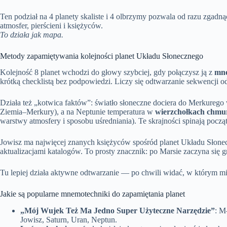
Ten podział na 4 planety skaliste i 4 olbrzymy pozwala od razu zgadn
atmosfer, pierścieni i księżyców.
To działa jak mapa.
Metody zapamiętywania kolejności planet Układu Słonecznego
Kolejność 8 planet wchodzi do głowy szybciej, gdy połączysz ją z
mne
krótką checklistą bez podpowiedzi. Liczy się odtwarzanie sekwencji 
Działa też „kotwica faktów”: światło słoneczne dociera do Merkureg
Ziemia–Merkury), a na Neptunie temperatura w
wierzchołkach chmu
warstwy atmosfery i sposobu uśredniania). Te skrajności spinają począte
Jowisz ma najwięcej znanych księżyców spośród planet Układu Słone
aktualizacjami katalogów. To prosty znacznik: po Marsie zaczyna się gr
Tu lepiej działa aktywne odtwarzanie — po chwili widać, w którym mie
Jakie są popularne mnemotechniki do zapamiętania planet
„Mój Wujek Też Ma Jedno Super Użyteczne Narzędzie”
: M
Jowisz, Saturn, Uran, Neptun.