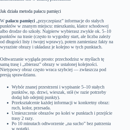
Jak działa metoda pałacu pamięci
W
pałacu pamięci
„przyczepiasz” informacje do stałych
punktów w znanym miejscu: mieszkaniu, klatce schodowej
albo drodze do szkoły. Najpierw wybierasz zwykle ok. 5–10
punktów na trasie (często to wygodny start, ale liczba zależy
od długości listy i twojej wprawy), potem zamieniasz fakty na
wyraziste obrazy i układasz je kolejno w tych punktach.
Odtwarzanie wygląda prosto: przechodzisz w myślach tę
samą trasę i „zbierasz” obrazy w ustalonej kolejności.
Nietypowy obraz często wraca szybciej — zwłaszcza pod
presją sprawdzianu.
Wybór znanej przestrzeni i wypisanie 5–10 stałych
punktów, np. drzwi, wieszak, stół (w razie potrzeby
dodaj lub odejmij punkty).
Przekształcenie każdej informacji w konkretny obraz:
ruch, kolor, przesada.
Umieszczenie obrazów po kolei w punktach i przejście
trasy 2 razy.
Po 10 minutach odtworzenie „na sucho” bez patrzenia
w notatki.