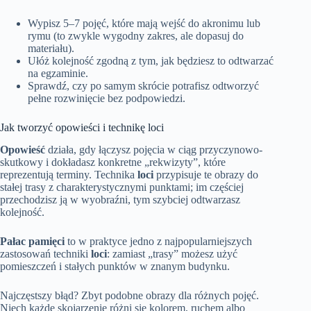
Wypisz 5–7 pojęć, które mają wejść do akronimu lub
rymu (to zwykle wygodny zakres, ale dopasuj do
materiału).
Ułóż kolejność zgodną z tym, jak będziesz to odtwarzać
na egzaminie.
Sprawdź, czy po samym skrócie potrafisz odtworzyć
pełne rozwinięcie bez podpowiedzi.
Jak tworzyć opowieści i technikę loci
Opowieść
działa, gdy łączysz pojęcia w ciąg przyczynowo-
skutkowy i dokładasz konkretne „rekwizyty”, które
reprezentują terminy. Technika
loci
przypisuje te obrazy do
stałej trasy z charakterystycznymi punktami; im częściej
przechodzisz ją w wyobraźni, tym szybciej odtwarzasz
kolejność.
Pałac pamięci
to w praktyce jedno z najpopularniejszych
zastosowań techniki
loci
: zamiast „trasy” możesz użyć
pomieszczeń i stałych punktów w znanym budynku.
Najczęstszy błąd? Zbyt podobne obrazy dla różnych pojęć.
Niech każde skojarzenie różni się kolorem, ruchem albo