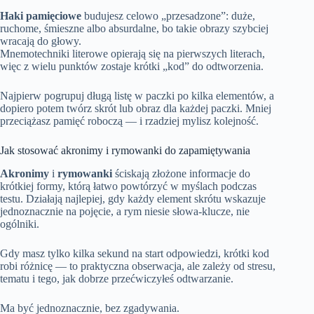
Haki pamięciowe
budujesz celowo „przesadzone”: duże,
ruchome, śmieszne albo absurdalne, bo takie obrazy szybciej
wracają do głowy.
Mnemotechniki literowe opierają się na pierwszych literach,
więc z wielu punktów zostaje krótki „kod” do odtworzenia.
Najpierw pogrupuj długą listę w paczki po kilka elementów, a
dopiero potem twórz skrót lub obraz dla każdej paczki. Mniej
przeciążasz pamięć roboczą — i rzadziej mylisz kolejność.
Jak stosować akronimy i rymowanki do zapamiętywania
Akronimy
i
rymowanki
ściskają złożone informacje do
krótkiej formy, którą łatwo powtórzyć w myślach podczas
testu. Działają najlepiej, gdy każdy element skrótu wskazuje
jednoznacznie na pojęcie, a rym niesie słowa-klucze, nie
ogólniki.
Gdy masz tylko kilka sekund na start odpowiedzi, krótki kod
robi różnicę — to praktyczna obserwacja, ale zależy od stresu,
tematu i tego, jak dobrze przećwiczyłeś odtwarzanie.
Ma być jednoznacznie, bez zgadywania.