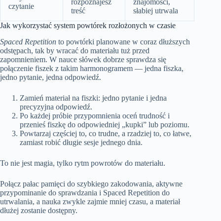
rozpoznajesz
znajomości,
czytanie
treść
słabiej utrwala
Jak wykorzystać system powtórek rozłożonych w czasie
Spaced Repetition
to powtórki planowane w coraz dłuższych
odstępach, tak by wracać do materiału tuż przed
zapomnieniem. W nauce słówek dobrze sprawdza się
połączenie fiszek z takim harmonogramem — jedna fiszka,
jedno pytanie, jedna odpowiedź.
Zamień materiał na fiszki: jedno pytanie i jedna
precyzyjna odpowiedź.
Po każdej próbie przypomnienia oceń trudność i
przenieś fiszkę do odpowiedniej „kupki” lub poziomu.
Powtarzaj częściej to, co trudne, a rzadziej to, co łatwe,
zamiast robić długie sesje jednego dnia.
To nie jest magia, tylko rytm powrotów do materiału.
Połącz pałac pamięci do szybkiego zakodowania, aktywne
przypominanie do sprawdzania i Spaced Repetition do
utrwalania, a nauka zwykle zajmie mniej czasu, a materiał
dłużej zostanie dostępny.