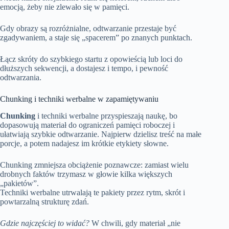
emocją, żeby nie zlewało się w pamięci.
Gdy obrazy są rozróżnialne, odtwarzanie przestaje być
zgadywaniem, a staje się „spacerem” po znanych punktach.
Łącz skróty do szybkiego startu z opowieścią lub loci do
dłuższych sekwencji, a dostajesz i tempo, i pewność
odtwarzania.
Chunking i techniki werbalne w zapamiętywaniu
Chunking
i techniki werbalne przyspieszają naukę, bo
dopasowują materiał do ograniczeń pamięci roboczej i
ułatwiają szybkie odtwarzanie. Najpierw dzielisz treść na małe
porcje, a potem nadajesz im krótkie etykiety słowne.
Chunking zmniejsza obciążenie poznawcze: zamiast wielu
drobnych faktów trzymasz w głowie kilka większych
„pakietów”.
Techniki werbalne utrwalają te pakiety przez rytm, skrót i
powtarzalną strukturę zdań.
Gdzie najczęściej to widać?
W chwili, gdy materiał „nie