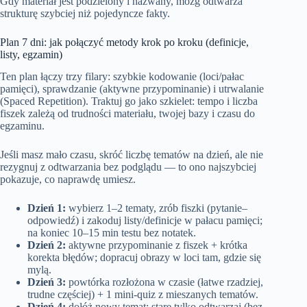
Gdy materiał jest podzielony i nazwany, mózg odtwarza
strukturę szybciej niż pojedyncze fakty.
Plan 7 dni: jak połączyć metody krok po kroku (definicje,
listy, egzamin)
Ten plan łączy trzy filary: szybkie kodowanie (loci/pałac
pamięci), sprawdzanie (aktywne przypominanie) i utrwalanie
(Spaced Repetition). Traktuj go jako szkielet: tempo i liczba
fiszek zależą od trudności materiału, twojej bazy i czasu do
egzaminu.
Jeśli masz mało czasu, skróć liczbę tematów na dzień, ale nie
rezygnuj z odtwarzania bez podglądu — to ono najszybciej
pokazuje, co naprawdę umiesz.
Dzień 1:
wybierz 1–2 tematy, zrób fiszki (pytanie–
odpowiedź) i zakoduj listy/definicje w pałacu pamięci;
na koniec 10–15 min testu bez notatek.
Dzień 2:
aktywne przypominanie z fiszek + krótka
korekta błędów; dopracuj obrazy w loci tam, gdzie się
mylą.
Dzień 3:
powtórka rozłożona w czasie (łatwe rzadziej,
trudne częściej) + 1 mini-quiz z mieszanych tematów.
Dzień 4:
dołóż nowy temat; stare tylko odtwarzaj (bez