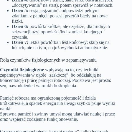
„doczytywania” na start), potem sprawdź w notatkach.
Dzień 5:
sesja „egzamin”: odpowiedzi pełnymi
zdaniami z pamięci; po sesji przerób błędy na nowe
fiszki.
Dzień 6:
powtórki krótkie, ale częstsze; dla trudnych
sekwencji użyj opowieści/loci zamiast kolejnego
czytania.
Dzień 7:
lekka powtórka i test końcowy; skup się na
lukach, nie na tym, co już wychodzi automatycznie.
Rola czynników fizjologicznych w zapamiętywaniu
Czynniki fizjologiczne
wpływają na to, czy techniki
zapamiętywania w ogóle „zaskoczą”, bo oddziałują na
koncentrację i pracę pamięci roboczej. Podstawa jest prosta:
sen, nawodnienie i warunki do skupienia.
Pamięć robocza ma ograniczoną pojemność i działa
krótkotrwale, a spadek energii lub uwagi szybko psuje wyniki
nauki.
Sprawna pamięć i zwinny umysł mogą ułatwiać naukę i pracę
oraz wspierać codzienne funkcjonowanie.
Czasem nie potrzebujesz „lepszej metody”, tylko lepszych