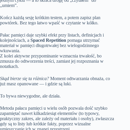
jednym cyklu — a to skraca drogę od „czytałem” do
„umiem”.
Kończ każdą sesję krótkim testem, a potem zapisz plan
powtórek. Bez tego łatwo wpaść w czytanie w kółko.
Pałac pamięci daje szybki efekt przy listach, definicjach i
kolejnościach, a
Spaced Repetition
pomaga utrzymać
materiał w pamięci długotrwałej bez wielogodzinnego
wkuwania.
Z kolei aktywne przypominanie wzmacnia trwałość, bo
zmusza do odtworzenia treści, zamiast jej rozpoznania w
notatkach.
Skąd bierze się ta różnica?
Moment odtwarzania obnaża, co
już masz opanowane — i gdzie są luki.
To bywa niewygodne, ale działa.
Metoda pałacu pamięci u wielu osób pozwala dość szybko
zapamiętać nawet kilkadziesiąt elementów (to typowy,
praktyczny zakres, ale zależy od materiału i osoby), zwłaszcza
gdy są to listy lub krótkie fakty, poprzez wizualne
umieszczanie ich w znanej przestrzeni.