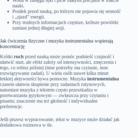
Woda w zasięgu ręki i picie małymi porcjami w trakcie
nauki.
Posiłek przed nauką, po którym nie pojawia się senność
i „zjazd” energii.
Przy trudnych informacjach częstsze, krótsze powtórki
zamiast jednej długiej sesji.
Jak ćwiczenia fizyczne i muzyka instrumentalna wspierają
koncentrację
Krótki
ruch
przed nauką może pomóc podnieść czujność i
ułatwić start, ale efekt zależy od intensywności, zmęczenia i
tego, co robisz później (inne potrzeby ma czytanie, inne
rozwiązywanie zadań). U wielu osób nawet kilka minut
lekkiej aktywności bywa pomocne. Muzyka
instrumentalna
czasem ułatwia skupienie przy zadaniach rutynowych,
natomiast muzyka z tekstem często przeszkadza w
przetwarzaniu językowym — zwłaszcza przy czytaniu i
pisaniu; znaczenie ma też głośność i indywidualne
preferencje.
Jeśli piszesz wypracowanie, tekst w muzyce może działać jak
dodatkowa rozmowa w tle.