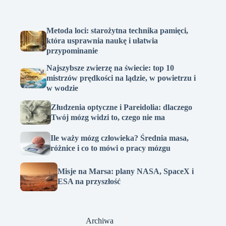
Metoda loci: starożytna technika pamięci,
która usprawnia naukę i ułatwia
przypominanie
Najszybsze zwierzę na świecie: top 10
mistrzów prędkości na lądzie, w powietrzu i
w wodzie
Złudzenia optyczne i Pareidolia: dlaczego
Twój mózg widzi to, czego nie ma
Ile waży mózg człowieka? Średnia masa,
różnice i co to mówi o pracy mózgu
Misje na Marsa: plany NASA, SpaceX i
ESA na przyszłość
Archiwa