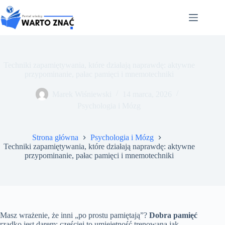
Przejdź
do
treści
Techniki zapamiętywania, które działają naprawdę: aktywne
przypominanie, pałac pamięci i mnemotechniki
Marek Wiśniewski
14 marca, 2026
Psychologia i Mózg
Strona główna
Psychologia i Mózg
Techniki zapamiętywania, które działają naprawdę: aktywne
przypominanie, pałac pamięci i mnemotechniki
Masz wrażenie, że inni „po prostu pamiętają”?
Dobra pamięć
rzadko jest darem; częściej to umiejętność trenowana jak