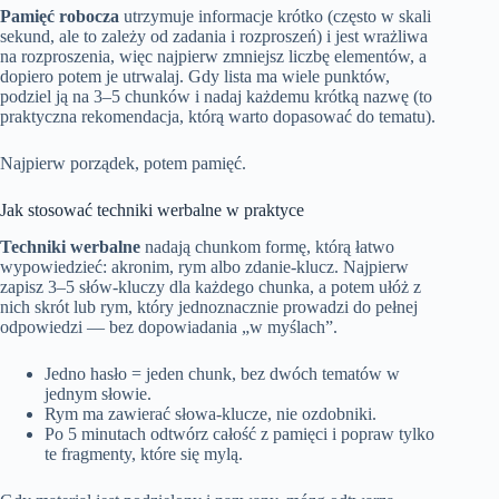
Pamięć robocza
utrzymuje informacje krótko (często w skali
sekund, ale to zależy od zadania i rozproszeń) i jest wrażliwa
na rozproszenia, więc najpierw zmniejsz liczbę elementów, a
dopiero potem je utrwalaj. Gdy lista ma wiele punktów,
podziel ją na 3–5 chunków i nadaj każdemu krótką nazwę (to
praktyczna rekomendacja, którą warto dopasować do tematu).
Najpierw porządek, potem pamięć.
Jak stosować techniki werbalne w praktyce
Techniki werbalne
nadają chunkom formę, którą łatwo
wypowiedzieć: akronim, rym albo zdanie-klucz. Najpierw
zapisz 3–5 słów-kluczy dla każdego chunka, a potem ułóż z
nich skrót lub rym, który jednoznacznie prowadzi do pełnej
odpowiedzi — bez dopowiadania „w myślach”.
Jedno hasło = jeden chunk, bez dwóch tematów w
jednym słowie.
Rym ma zawierać słowa-klucze, nie ozdobniki.
Po 5 minutach odtwórz całość z pamięci i popraw tylko
te fragmenty, które się mylą.