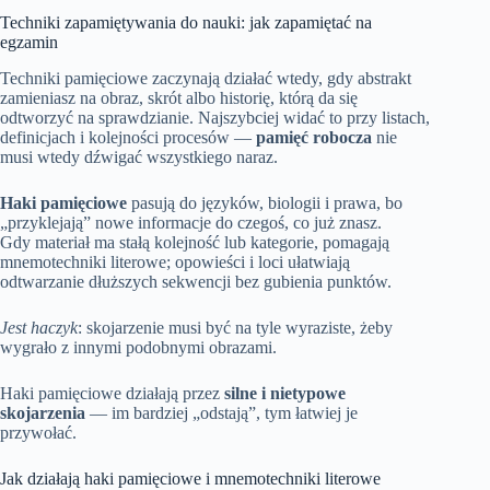
Techniki zapamiętywania do nauki: jak zapamiętać na
egzamin
Techniki pamięciowe zaczynają działać wtedy, gdy abstrakt
zamieniasz na obraz, skrót albo historię, którą da się
odtworzyć na sprawdzianie. Najszybciej widać to przy listach,
definicjach i kolejności procesów —
pamięć robocza
nie
musi wtedy dźwigać wszystkiego naraz.
Haki pamięciowe
pasują do języków, biologii i prawa, bo
„przyklejają” nowe informacje do czegoś, co już znasz.
Gdy materiał ma stałą kolejność lub kategorie, pomagają
mnemotechniki literowe; opowieści i loci ułatwiają
odtwarzanie dłuższych sekwencji bez gubienia punktów.
Jest haczyk
: skojarzenie musi być na tyle wyraziste, żeby
wygrało z innymi podobnymi obrazami.
Haki pamięciowe działają przez
silne i nietypowe
skojarzenia
— im bardziej „odstają”, tym łatwiej je
przywołać.
Jak działają haki pamięciowe i mnemotechniki literowe