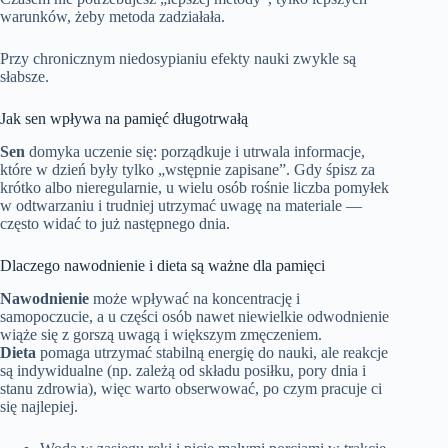
warunków, żeby metoda zadziałała.
Przy chronicznym niedosypianiu efekty nauki zwykle są
słabsze.
Jak sen wpływa na pamięć długotrwałą
Sen
domyka uczenie się: porządkuje i utrwala informacje,
które w dzień były tylko „wstępnie zapisane”. Gdy śpisz za
krótko albo nieregularnie, u wielu osób rośnie liczba pomyłek
w odtwarzaniu i trudniej utrzymać uwagę na materiale —
często widać to już następnego dnia.
Dlaczego nawodnienie i dieta są ważne dla pamięci
Nawodnienie
może wpływać na koncentrację i
samopoczucie, a u części osób nawet niewielkie odwodnienie
wiąże się z gorszą uwagą i większym zmęczeniem.
Dieta
pomaga utrzymać stabilną energię do nauki, ale reakcje
są indywidualne (np. zależą od składu posiłku, pory dnia i
stanu zdrowia), więc warto obserwować, po czym pracuje ci
się najlepiej.