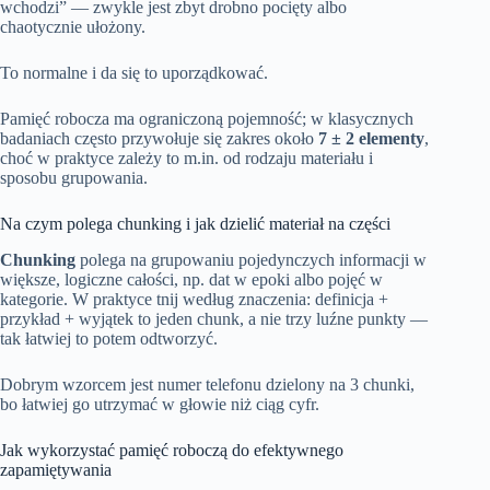
wchodzi” — zwykle jest zbyt drobno pocięty albo
chaotycznie ułożony.
To normalne i da się to uporządkować.
Pamięć robocza ma ograniczoną pojemność; w klasycznych
badaniach często przywołuje się zakres około
7 ± 2 elementy
,
choć w praktyce zależy to m.in. od rodzaju materiału i
sposobu grupowania.
Na czym polega chunking i jak dzielić materiał na części
Chunking
polega na grupowaniu pojedynczych informacji w
większe, logiczne całości, np. dat w epoki albo pojęć w
kategorie. W praktyce tnij według znaczenia: definicja +
przykład + wyjątek to jeden chunk, a nie trzy luźne punkty —
tak łatwiej to potem odtworzyć.
Dobrym wzorcem jest numer telefonu dzielony na 3 chunki,
bo łatwiej go utrzymać w głowie niż ciąg cyfr.
Jak wykorzystać pamięć roboczą do efektywnego
zapamiętywania