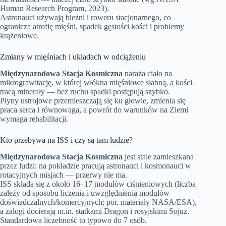
Human Research Program, 2023).
Astronauci używają bieżni i roweru stacjonarnego, co
ogranicza atrofię mięśni, spadek gęstości kości i problemy
krążeniowe.
Zmiany w mięśniach i układach w odciążeniu
Międzynarodowa Stacja Kosmiczna
naraża ciało na
mikrograwitację, w której włókna mięśniowe słabną, a kości
tracą minerały — bez ruchu spadki postępują szybko.
Płyny ustrojowe przemieszczają się ku głowie, zmienia się
praca serca i równowaga, a powrót do warunków na Ziemi
wymaga rehabilitacji.
Kto przebywa na ISS i czy są tam ludzie?
Międzynarodowa Stacja Kosmiczna
jest stale zamieszkana
przez ludzi: na pokładzie pracują astronauci i kosmonauci w
rotacyjnych misjach — przerwy nie ma.
ISS składa się z około 16–17 modułów ciśnieniowych (liczba
zależy od sposobu liczenia i uwzględnienia modułów
doświadczalnych/komercyjnych; por. materiały NASA/ESA),
a załogi docierają m.in. statkami Dragon i rosyjskimi Sojuz.
Standardowa liczebność to typowo do 7 osób.