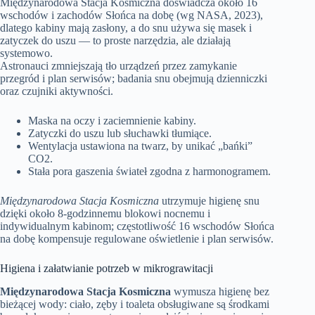
Międzynarodowa Stacja Kosmiczna doświadcza około 16
wschodów i zachodów Słońca na dobę (wg NASA, 2023),
dlatego kabiny mają zasłony, a do snu używa się masek i
zatyczek do uszu — to proste narzędzia, ale działają
systemowo.
Astronauci zmniejszają tło urządzeń przez zamykanie
przegród i plan serwisów; badania snu obejmują dzienniczki
oraz czujniki aktywności.
Maska na oczy i zaciemnienie kabiny.
Zatyczki do uszu lub słuchawki tłumiące.
Wentylacja ustawiona na twarz, by unikać „bańki”
CO2.
Stała pora gaszenia świateł zgodna z harmonogramem.
Międzynarodowa Stacja Kosmiczna
utrzymuje higienę snu
dzięki około 8‑godzinnemu blokowi nocnemu i
indywidualnym kabinom; częstotliwość 16 wschodów Słońca
na dobę kompensuje regulowane oświetlenie i plan serwisów.
Higiena i załatwianie potrzeb w mikrograwitacji
Międzynarodowa Stacja Kosmiczna
wymusza higienę bez
bieżącej wody: ciało, zęby i toaleta obsługiwane są środkami