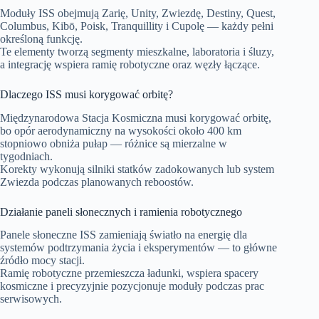
Moduły ISS obejmują Zarię, Unity, Zwiezdę, Destiny, Quest,
Columbus, Kibō, Poisk, Tranquillity i Cupolę — każdy pełni
określoną funkcję.
Te elementy tworzą segmenty mieszkalne, laboratoria i śluzy,
a integrację wspiera ramię robotyczne oraz węzły łączące.
Dlaczego ISS musi korygować orbitę?
Międzynarodowa Stacja Kosmiczna musi korygować orbitę,
bo opór aerodynamiczny na wysokości około 400 km
stopniowo obniża pułap — różnice są mierzalne w
tygodniach.
Korekty wykonują silniki statków zadokowanych lub system
Zwiezda podczas planowanych reboostów.
Działanie paneli słonecznych i ramienia robotycznego
Panele słoneczne ISS zamieniają światło na energię dla
systemów podtrzymania życia i eksperymentów — to główne
źródło mocy stacji.
Ramię robotyczne przemieszcza ładunki, wspiera spacery
kosmiczne i precyzyjnie pozycjonuje moduły podczas prac
serwisowych.