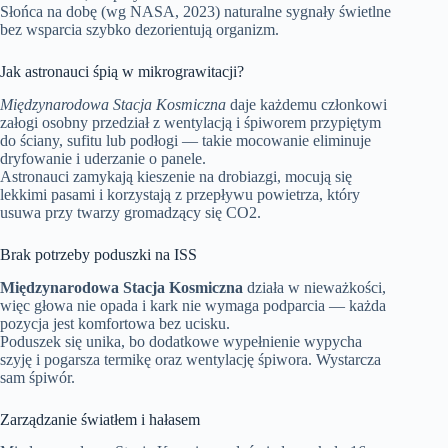
Słońca na dobę (wg NASA, 2023) naturalne sygnały świetlne
bez wsparcia szybko dezorientują organizm.
Jak astronauci śpią w mikrograwitacji?
Międzynarodowa Stacja Kosmiczna
daje każdemu członkowi
załogi osobny przedział z wentylacją i śpiworem przypiętym
do ściany, sufitu lub podłogi — takie mocowanie eliminuje
dryfowanie i uderzanie o panele.
Astronauci zamykają kieszenie na drobiazgi, mocują się
lekkimi pasami i korzystają z przepływu powietrza, który
usuwa przy twarzy gromadzący się CO2.
Brak potrzeby poduszki na ISS
Międzynarodowa Stacja Kosmiczna
działa w nieważkości,
więc głowa nie opada i kark nie wymaga podparcia — każda
pozycja jest komfortowa bez ucisku.
Poduszek się unika, bo dodatkowe wypełnienie wypycha
szyję i pogarsza termikę oraz wentylację śpiwora. Wystarcza
sam śpiwór.
Zarządzanie światłem i hałasem