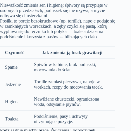
Nieważkość zmienia sen i higienę: śpiwory są przypięte w
osobnych przedziałach, poduszek się nie używa, a mycie
odbywa się chusteczkami.
Posiłki to porcje bezokruchowe (np. tortille), napoje podaje się
w zamkniętych woreczkach, a zęby czyści się pastą, którą
wypluwa się do ręcznika lub połyka — toaleta działa na
podciśnienie i korzysta z pasów stabilizujących ciało.
Czynność
Jak zmienia ją brak grawitacji
Śpiwór w kabinie, brak poduszki,
Spanie
mocowania do ścian.
Tortille zamiast pieczywa, napoje w
Jedzenie
workach, rzepy do mocowania tacek.
Nawilżane chusteczki, ograniczona
Higiena
woda, odsysanie płynów.
Podciśnienie, pasy i uchwyty
Toaleta
utrzymujące pozycję.
Podział dnia między pracę, ćwiczenia i odpoczynek