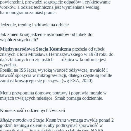
powierzchni, prowadzi segregację odpadów i etykietowanie
worków, a odzież techniczna jest wymieniana według
harmonogramu zamiast prania.
Jedzenie, trening i zdrowie na orbicie
Jak zmieniło się jedzenie astronautów od tubek do
współczesnych dań?
Międzynarodowa Stacja Kosmiczna
przeszła od tubek
znanych z lotu Mirosława Hermaszewskiego w 1978 roku do
dań zbliżonych do ziemskich — różnica w komforcie jest
wyraźna.
Posiłki na ISS łączą wysoką wartość odżywczą, trwałość i
łatwość spożycia w mikrograwitacji, dlatego częste są tortille
zamiast kruszącego się pieczywa (wg ESA, 2020).
Menu przypomina domowe potrawy i poprawia morale w
misjach trwających miesiące. Smak pomaga codziennie.
Konieczność codziennych ćwiczeń
Międzynarodowa Stacja Kosmiczna
wymaga zwykle ponad 2
godzin treningu dziennie, aby podtrzymać sprawność w
nieważkości — inaczej ciało szybko słabnie (wg NASA