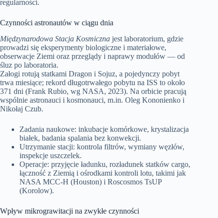
regularności.
Czynności astronautów w ciągu dnia
Międzynarodowa Stacja Kosmiczna
jest laboratorium, gdzie
prowadzi się eksperymenty biologiczne i materiałowe,
obserwacje Ziemi oraz przeglądy i naprawy modułów — od
śluz po laboratoria.
Załogi rotują statkami Dragon i Sojuz, a pojedynczy pobyt
trwa miesiące; rekord długotrwałego pobytu na ISS to około
371 dni (Frank Rubio, wg NASA, 2023). Na orbicie pracują
wspólnie astronauci i kosmonauci, m.in. Oleg Kononienko i
Nikołaj Czub.
Zadania naukowe: inkubacje komórkowe, krystalizacja
białek, badania spalania bez konwekcji.
Utrzymanie stacji: kontrola filtrów, wymiany węzłów,
inspekcje uszczelek.
Operacje: przyjęcie ładunku, rozładunek statków cargo,
łączność z Ziemią i ośrodkami kontroli lotu, takimi jak
NASA MCC‑H (Houston) i Roscosmos TsUP
(Korolow).
Wpływ mikrograwitacji na zwykłe czynności