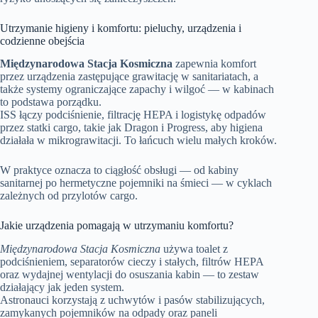
Utrzymanie higieny i komfortu: pieluchy, urządzenia i
codzienne obejścia
Międzynarodowa Stacja Kosmiczna
zapewnia komfort
przez urządzenia zastępujące grawitację w sanitariatach, a
także systemy ograniczające zapachy i wilgoć — w kabinach
to podstawa porządku.
ISS łączy podciśnienie, filtrację HEPA i logistykę odpadów
przez statki cargo, takie jak Dragon i Progress, aby higiena
działała w mikrograwitacji. To łańcuch wielu małych kroków.
W praktyce oznacza to ciągłość obsługi — od kabiny
sanitarnej po hermetyczne pojemniki na śmieci — w cyklach
zależnych od przylotów cargo.
Jakie urządzenia pomagają w utrzymaniu komfortu?
Międzynarodowa Stacja Kosmiczna
używa toalet z
podciśnieniem, separatorów cieczy i stałych, filtrów HEPA
oraz wydajnej wentylacji do osuszania kabin — to zestaw
działający jak jeden system.
Astronauci korzystają z uchwytów i pasów stabilizujących,
zamykanych pojemników na odpady oraz paneli