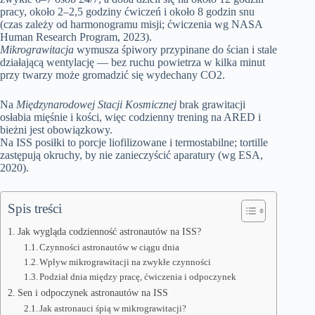
pracy, około 2–2,5 godziny ćwiczeń i około 8 godzin snu
(czas zależy od harmonogramu misji; ćwiczenia wg NASA
Human Research Program, 2023).
Mikrograwitacja
wymusza śpiwory przypinane do ścian i stale
działającą wentylację — bez ruchu powietrza w kilka minut
przy twarzy może gromadzić się wydechany CO2.
Na
Międzynarodowej Stacji Kosmicznej
brak grawitacji
osłabia mięśnie i kości, więc codzienny trening na ARED i
bieżni jest obowiązkowy.
Na ISS posiłki to porcje liofilizowane i termostabilne; tortille
zastępują okruchy, by nie zanieczyścić aparatury (wg ESA,
2020).
Spis treści
Jak wygląda codzienność astronautów na ISS?
Czynności astronautów w ciągu dnia
Wpływ mikrograwitacji na zwykłe czynności
Podział dnia między pracę, ćwiczenia i odpoczynek
Sen i odpoczynek astronautów na ISS
Jak astronauci śpią w mikrograwitacji?