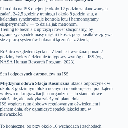
Plan dnia na ISS obejmuje około 12 godzin zaplanowanych
zadań, 2–2,5 godziny treningu i około 8 godzin snu, a
kalendarz synchronizuje kontrola lotu i harmonogramy
eksperymentów — to działa jak metronom.
Trening to bieżnia z uprzężą i rower stacjonarny, by
ograniczyć spadek masy mięśni i kości; pory posiłków zgrywa
się z pracą systemów i oknami łączności z Ziemią.
Różnica względem życia na Ziemi jest wyraźna: ponad 2
godziny ćwiczeń dziennie to typowy wymóg na ISS (wg
NASA Human Research Program, 2023).
Sen i odpoczynek astronautów na ISS
Międzynarodowa Stacja Kosmiczna
układa odpoczynek w
około 8‑godzinnym bloku nocnym i monitoruje sen pod kątem
wpływu mikrograwitacji na organizm — to standardowe
założenie, ale praktyka zależy od planu dnia.
ISS wspiera rytm dobowy regulowanym oświetleniem i
planem dnia, aby ograniczyć spadek jakości snu w
nieważkości.
To konieczne, bo przy około 16 wschodach i zachodach