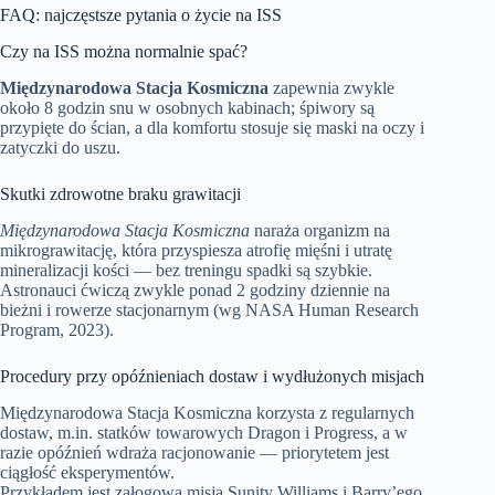
FAQ: najczęstsze pytania o życie na ISS
Czy na ISS można normalnie spać?
Międzynarodowa Stacja Kosmiczna
zapewnia zwykle
około 8 godzin snu w osobnych kabinach; śpiwory są
przypięte do ścian, a dla komfortu stosuje się maski na oczy i
zatyczki do uszu.
Skutki zdrowotne braku grawitacji
Międzynarodowa Stacja Kosmiczna
naraża organizm na
mikrograwitację, która przyspiesza atrofię mięśni i utratę
mineralizacji kości — bez treningu spadki są szybkie.
Astronauci ćwiczą zwykle ponad 2 godziny dziennie na
bieżni i rowerze stacjonarnym (wg NASA Human Research
Program, 2023).
Procedury przy opóźnieniach dostaw i wydłużonych misjach
Międzynarodowa Stacja Kosmiczna korzysta z regularnych
dostaw, m.in. statków towarowych Dragon i Progress, a w
razie opóźnień wdraża racjonowanie — priorytetem jest
ciągłość eksperymentów.
Przykładem jest załogowa misja Sunity Williams i Barry’ego