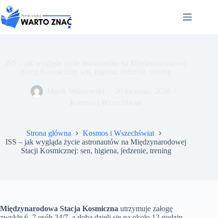
Przejdź
do
treści
ISS – jak wygląda życie astronautów na Międzynarodowej
Stacji Kosmicznej: sen, higiena, jedzenie, trening
Marek Wiśniewski
20 kwietnia, 2026
Kosmos i Wszechświat
Strona główna
Kosmos i Wszechświat
ISS – jak wygląda życie astronautów na Międzynarodowej
Stacji Kosmicznej: sen, higiena, jedzenie, trening
Międzynarodowa Stacja Kosmiczna
utrzymuje załogę
zwykle 6–7 osób 24/7, a doba dzieli się na około 12 godzin