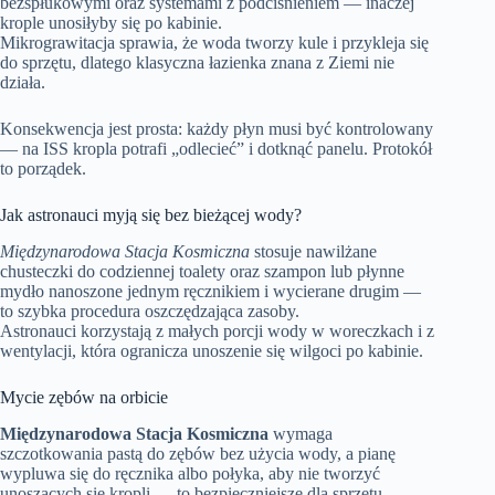
bezspłukowymi oraz systemami z podciśnieniem — inaczej
krople unosiłyby się po kabinie.
Mikrograwitacja sprawia, że woda tworzy kule i przykleja się
do sprzętu, dlatego klasyczna łazienka znana z Ziemi nie
działa.
Konsekwencja jest prosta: każdy płyn musi być kontrolowany
— na ISS kropla potrafi „odlecieć” i dotknąć panelu. Protokół
to porządek.
Jak astronauci myją się bez bieżącej wody?
Międzynarodowa Stacja Kosmiczna
stosuje nawilżane
chusteczki do codziennej toalety oraz szampon lub płynne
mydło nanoszone jednym ręcznikiem i wycierane drugim —
to szybka procedura oszczędzająca zasoby.
Astronauci korzystają z małych porcji wody w woreczkach i z
wentylacji, która ogranicza unoszenie się wilgoci po kabinie.
Mycie zębów na orbicie
Międzynarodowa Stacja Kosmiczna
wymaga
szczotkowania pastą do zębów bez użycia wody, a pianę
wypluwa się do ręcznika albo połyka, aby nie tworzyć
unoszących się kropli — to bezpieczniejsze dla sprzętu.