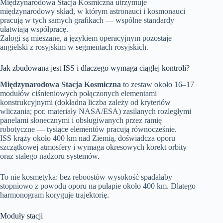
Międzynarodowa Stacja Kosmiczna utrzymuje
międzynarodowy skład, w którym astronauci i kosmonauci
pracują w tych samych grafikach — wspólne standardy
ułatwiają współpracę.
Załogi są mieszane, a językiem operacyjnym pozostaje
angielski z rosyjskim w segmentach rosyjskich.
Jak zbudowana jest ISS i dlaczego wymaga ciągłej kontroli?
Międzynarodowa Stacja Kosmiczna
to zestaw około 16–17
modułów ciśnieniowych połączonych elementami
konstrukcyjnymi (dokładna liczba zależy od kryteriów
wliczania; por. materiały NASA/ESA) zasilanych rozległymi
panelami słonecznymi i obsługiwanych przez ramię
robotyczne — tysiące elementów pracują równocześnie.
ISS krąży około 400 km nad Ziemią, doświadcza oporu
szczątkowej atmosfery i wymaga okresowych korekt orbity
oraz stałego nadzoru systemów.
To nie kosmetyka: bez reboostów wysokość spadałaby
stopniowo z powodu oporu na pułapie około 400 km. Dlatego
harmonogram koryguje trajektorię.
Moduły stacji