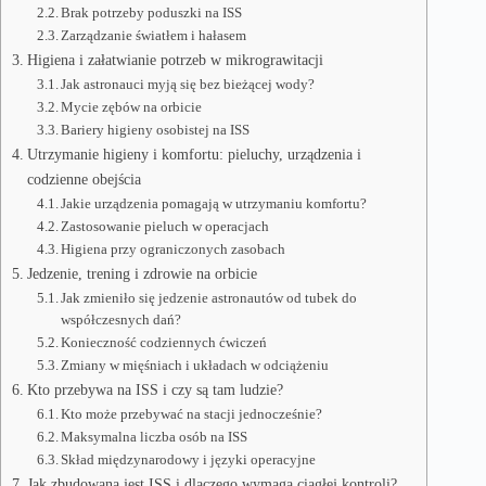
Brak potrzeby poduszki na ISS
Zarządzanie światłem i hałasem
Higiena i załatwianie potrzeb w mikrograwitacji
Jak astronauci myją się bez bieżącej wody?
Mycie zębów na orbicie
Bariery higieny osobistej na ISS
Utrzymanie higieny i komfortu: pieluchy, urządzenia i
codzienne obejścia
Jakie urządzenia pomagają w utrzymaniu komfortu?
Zastosowanie pieluch w operacjach
Higiena przy ograniczonych zasobach
Jedzenie, trening i zdrowie na orbicie
Jak zmieniło się jedzenie astronautów od tubek do
współczesnych dań?
Konieczność codziennych ćwiczeń
Zmiany w mięśniach i układach w odciążeniu
Kto przebywa na ISS i czy są tam ludzie?
Kto może przebywać na stacji jednocześnie?
Maksymalna liczba osób na ISS
Skład międzynarodowy i języki operacyjne
Jak zbudowana jest ISS i dlaczego wymaga ciągłej kontroli?