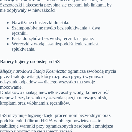
Szczoteczki i akcesoria przypina się rzepami lub linkami, by
nie odpływały w nieważkości.
Nawilżane chusteczki do ciała.
Szampon/płynne mydło bez spłukiwania + dwa
ręczniki.
Pasta do zębów bez wody, ręcznik na pianę.
Woreczki z wodą i ssanie/podciśnienie zamiast
spłukiwania.
Bariery higieny osobistej na ISS
Międzynarodowa Stacja Kosmiczna
ogranicza swobodę mycia
przez brak grawitacji, który rozprasza płyny i wymusza
odsysanie odpadów — dlatego wszystko ma swoje
mocowanie.
Dodatkowo działają niewielkie zasoby wody, konieczność
rzepów i ryzyko zanieczyszczenia sprzętu unoszącymi się
kroplami oraz włóknami z ręczników.
ISS utrzymuje higienę dzięki procedurom bezwodnym oraz
podciśnieniu i filtrom HEPA w obiegu powietrza — to
stabilizuje warunki przy ograniczonych zasobach i zmniejsza
ryzyko unoszących się zanieczyszczeń.