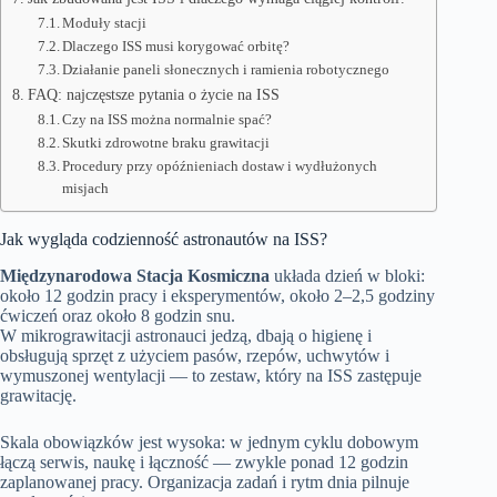
Moduły stacji
Dlaczego ISS musi korygować orbitę?
Działanie paneli słonecznych i ramienia robotycznego
FAQ: najczęstsze pytania o życie na ISS
Czy na ISS można normalnie spać?
Skutki zdrowotne braku grawitacji
Procedury przy opóźnieniach dostaw i wydłużonych
misjach
Jak wygląda codzienność astronautów na ISS?
Międzynarodowa Stacja Kosmiczna
układa dzień w bloki:
około 12 godzin pracy i eksperymentów, około 2–2,5 godziny
ćwiczeń oraz około 8 godzin snu.
W mikrograwitacji astronauci jedzą, dbają o higienę i
obsługują sprzęt z użyciem pasów, rzepów, uchwytów i
wymuszonej wentylacji — to zestaw, który na ISS zastępuje
grawitację.
Skala obowiązków jest wysoka: w jednym cyklu dobowym
łączą serwis, naukę i łączność — zwykle ponad 12 godzin
zaplanowanej pracy. Organizacja zadań i rytm dnia pilnuje