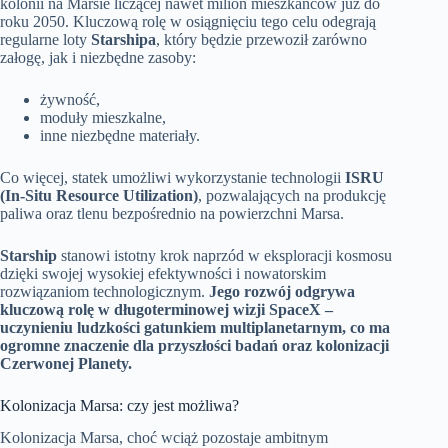
kolonii na Marsie liczącej nawet milion mieszkańców już do
roku 2050. Kluczową rolę w osiągnięciu tego celu odegrają
regularne loty
Starshipa
, który będzie przewoził zarówno
załogę, jak i niezbędne zasoby:
żywność,
moduły mieszkalne,
inne niezbędne materiały.
Co więcej, statek umożliwi wykorzystanie technologii
ISRU
(In-Situ Resource Utilization)
, pozwalających na produkcję
paliwa oraz tlenu bezpośrednio na powierzchni Marsa.
Starship
stanowi istotny krok naprzód w eksploracji kosmosu
dzięki swojej wysokiej efektywności i nowatorskim
rozwiązaniom technologicznym.
Jego rozwój odgrywa
kluczową rolę w długoterminowej wizji SpaceX –
uczynieniu ludzkości gatunkiem multiplanetarnym, co ma
ogromne znaczenie dla przyszłości badań oraz kolonizacji
Czerwonej Planety.
Kolonizacja Marsa: czy jest możliwa?
Kolonizacja Marsa, choć wciąż pozostaje ambitnym