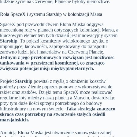
ludzkie życie na Czerwonej Planecie byłoby niemożliwe.
Rola SpaceX i systemu Starship w kolonizacji Marsa
SpaceX pod przewodnictwem Elona Muska odgrywa
nieocenioną rolę w planach dotyczących kolonizacji Marsa, a
kluczowym elementem tych działań jest innowacyjny system
Starship
. To pojazd kosmiczny wielokrotnego użytku o
imponującej ładowności, zaprojektowany do transportu
zarówno ludzi, jak i materiałów na Czerwoną Planetę.
Jednym z jego przełomowych rozwiązań jest możliwość
tankowania w przestrzeni kosmicznej, co znacząco
zwiększa potencjał misji międzyplanetarnych.
Projekt
Starship
powstał z myślą o obniżeniu kosztów
podróży poza Ziemię poprzez ponowne wykorzystywanie
rakiet oraz statków. Dzięki temu SpaceX może realizować
regularne loty między naszą planetą a Marsem, dostarczając
przy tym duże ilości sprzętu potrzebnego do budowy
infrastruktury na nowym świecie.
Taka strategia znacząco
skraca czas potrzebny na stworzenie stałych osiedli
marsjańskich.
Ambicją Elona Muska jest utworzenie samowystarczalnej