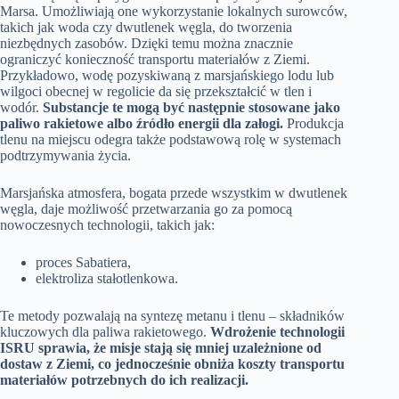
Marsa. Umożliwiają one wykorzystanie lokalnych surowców,
takich jak woda czy dwutlenek węgla, do tworzenia
niezbędnych zasobów. Dzięki temu można znacznie
ograniczyć konieczność transportu materiałów z Ziemi.
Przykładowo, wodę pozyskiwaną z marsjańskiego lodu lub
wilgoci obecnej w regolicie da się przekształcić w tlen i
wodór.
Substancje te mogą być następnie stosowane jako
paliwo rakietowe albo źródło energii dla załogi.
Produkcja
tlenu na miejscu odegra także podstawową rolę w systemach
podtrzymywania życia.
Marsjańska atmosfera, bogata przede wszystkim w dwutlenek
węgla, daje możliwość przetwarzania go za pomocą
nowoczesnych technologii, takich jak:
proces Sabatiera,
elektroliza stałotlenkowa.
Te metody pozwalają na syntezę metanu i tlenu – składników
kluczowych dla paliwa rakietowego.
Wdrożenie technologii
ISRU sprawia, że misje stają się mniej uzależnione od
dostaw z Ziemi, co jednocześnie obniża koszty transportu
materiałów potrzebnych do ich realizacji.