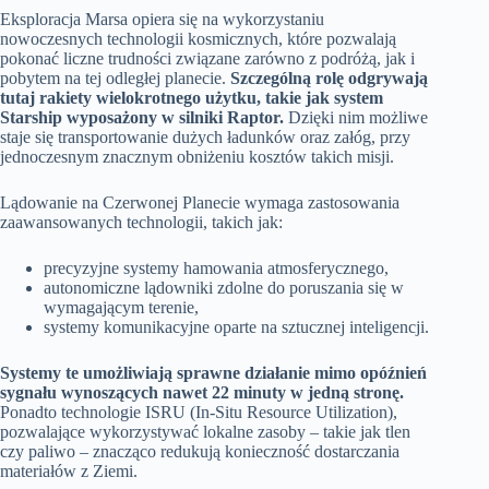
Eksploracja Marsa opiera się na wykorzystaniu
nowoczesnych technologii kosmicznych, które pozwalają
pokonać liczne trudności związane zarówno z podróżą, jak i
pobytem na tej odległej planecie.
Szczególną rolę odgrywają
tutaj rakiety wielokrotnego użytku, takie jak system
Starship wyposażony w silniki Raptor.
Dzięki nim możliwe
staje się transportowanie dużych ładunków oraz załóg, przy
jednoczesnym znacznym obniżeniu kosztów takich misji.
Lądowanie na Czerwonej Planecie wymaga zastosowania
zaawansowanych technologii, takich jak:
precyzyjne systemy hamowania atmosferycznego,
autonomiczne lądowniki zdolne do poruszania się w
wymagającym terenie,
systemy komunikacyjne oparte na sztucznej inteligencji.
Systemy te umożliwiają sprawne działanie mimo opóźnień
sygnału wynoszących nawet 22 minuty w jedną stronę.
Ponadto technologie ISRU (In-Situ Resource Utilization),
pozwalające wykorzystywać lokalne zasoby – takie jak tlen
czy paliwo – znacząco redukują konieczność dostarczania
materiałów z Ziemi.