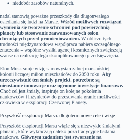
niedobór zasobów naturalnych.
nadal stanowią poważne przeszkody dla długotrwałego
osiedlania się ludzi na Marsie.
Wśród możliwych rozwiązań
wymienia się tworzenie schronień pod powierzchnią
planety lub stosowanie zaawansowanych osłon
chroniących przed promieniowaniem.
W obliczu tych
trudności międzynarodowa współpraca nabiera szczególnego
znaczenia – wspólne wysiłki agencji kosmicznych zwiększają
szanse na realizację tego skomplikowanego przedsięwzięcia.
Elon Musk snuje wizję samowystarczalnej marsjańskiej
kolonii liczącej milion mieszkańców do 2050 roku.
Aby
urzeczywistnić ten śmiały projekt, potrzebne są
nieustanne innowacje oraz ogromne inwestycje finansowe.
Choć cel jest śmiały, inspiruje on kolejne pokolenia
naukowców i inżynierów do przesuwania granic możliwości
człowieka w eksploracji Czerwonej Planety.
Przyszłość eksploracji Marsa: długoterminowe cele i wizje
Przyszłość eksploracji Marsa wiąże się z niezwykle śmiałymi
planami, które wykraczają daleko poza tradycyjne badania
naukowe.
Głównym zadaniem jest stworzenie na