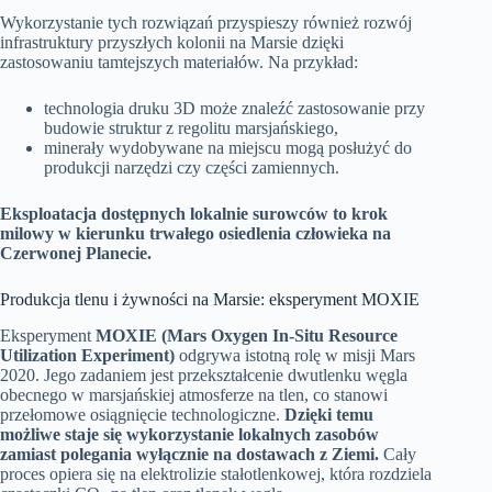
Wykorzystanie tych rozwiązań przyspieszy również rozwój
infrastruktury przyszłych kolonii na Marsie dzięki
zastosowaniu tamtejszych materiałów. Na przykład:
technologia druku 3D może znaleźć zastosowanie przy
budowie struktur z regolitu marsjańskiego,
minerały wydobywane na miejscu mogą posłużyć do
produkcji narzędzi czy części zamiennych.
Eksploatacja dostępnych lokalnie surowców to krok
milowy w kierunku trwałego osiedlenia człowieka na
Czerwonej Planecie.
Produkcja tlenu i żywności na Marsie: eksperyment MOXIE
Eksperyment
MOXIE (Mars Oxygen In-Situ Resource
Utilization Experiment)
odgrywa istotną rolę w misji Mars
2020. Jego zadaniem jest przekształcenie dwutlenku węgla
obecnego w marsjańskiej atmosferze na tlen, co stanowi
przełomowe osiągnięcie technologiczne.
Dzięki temu
możliwe staje się wykorzystanie lokalnych zasobów
zamiast polegania wyłącznie na dostawach z Ziemi.
Cały
proces opiera się na elektrolizie stałotlenkowej, która rozdziela