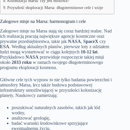
Kolonizacja Marsa: czy jest możliwa?
Przyszłość eksploracji Marsa: długoterminowe cele i wizje
Załogowe misje na Marsa: harmonogram i cele
Załogowe misje na Marsa stają się coraz bardziej realne. Nad
ich realizacją pracują największe agencje kosmiczne oraz
prywatne przedsiębiorstwa, takie jak
NASA
,
SpaceX
czy
ESA
. Według aktualnych planów, pierwsze loty z udziałem
ludzi mogą wystartować w ciągu kolejnych
10-12 lat
.
Przykładowo
NASA
przewiduje rozpoczęcie takiej misji
około
2033 roku
w ramach swojego długoterminowego
programu eksploracji kosmosu.
Główne cele tych wypraw to nie tylko badania powierzchni i
atmosfery Marsa, lecz także budowa podstawowej
infrastruktury umożliwiającej w przyszłości kolonizację
planety. Naukowcy zamierzają:
poszukiwać naturalnych zasobów, takich jak lód
wodny,
analizować geologię,
badać warunki środowiskowe sprzyjające
ewentualnemu życiu.