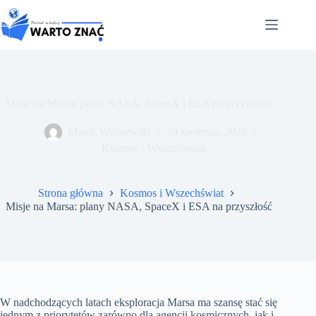
Przejdź
do
treści
Misje na Marsa: plany NASA, SpaceX i ESA na przyszłość
Marek Wiśniewski
20 kwietnia, 2026
Kosmos i Wszechświat
Strona główna
Kosmos i Wszechświat
Misje na Marsa: plany NASA, SpaceX i ESA na przyszłość
W nadchodzących latach eksploracja Marsa ma szansę stać się
jednym z priorytetów zarówno dla agencji kosmicznych, jak i