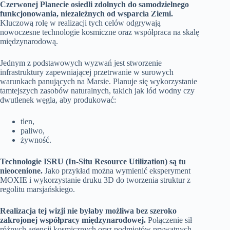
Czerwonej Planecie osiedli zdolnych do samodzielnego
funkcjonowania, niezależnych od wsparcia Ziemi.
Kluczową rolę w realizacji tych celów odgrywają
nowoczesne technologie kosmiczne oraz współpraca na skalę
międzynarodową.
Jednym z podstawowych wyzwań jest stworzenie
infrastruktury zapewniającej przetrwanie w surowych
warunkach panujących na Marsie. Planuje się wykorzystanie
tamtejszych zasobów naturalnych, takich jak lód wodny czy
dwutlenek węgla, aby produkować:
tlen,
paliwo,
żywność.
Technologie ISRU (In-Situ Resource Utilization) są tu
nieocenione.
Jako przykład można wymienić eksperyment
MOXIE i wykorzystanie druku 3D do tworzenia struktur z
regolitu marsjańskiego.
Realizacja tej wizji nie byłaby możliwa bez szeroko
zakrojonej współpracy międzynarodowej.
Połączenie sił
różnych agencji kosmicznych oraz podmiotów prywatnych