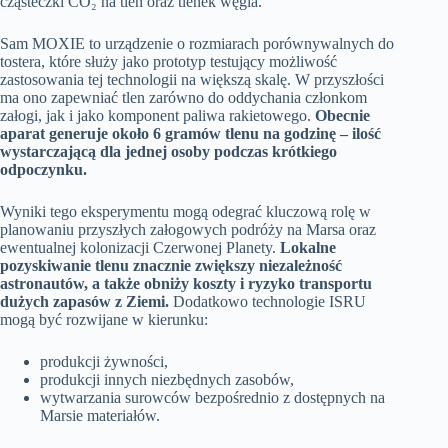
cząsteczki CO₂ na tlen oraz tlenek węgla.
Sam MOXIE to urządzenie o rozmiarach porównywalnych do
tostera, które służy jako prototyp testujący możliwość
zastosowania tej technologii na większą skalę. W przyszłości
ma ono zapewniać tlen zarówno do oddychania członkom
załogi, jak i jako komponent paliwa rakietowego.
Obecnie
aparat generuje około 6 gramów tlenu na godzinę – ilość
wystarczającą dla jednej osoby podczas krótkiego
odpoczynku.
Wyniki tego eksperymentu mogą odegrać kluczową rolę w
planowaniu przyszłych załogowych podróży na Marsa oraz
ewentualnej kolonizacji Czerwonej Planety.
Lokalne
pozyskiwanie tlenu znacznie zwiększy niezależność
astronautów, a także obniży koszty i ryzyko transportu
dużych zapasów z Ziemi.
Dodatkowo technologie ISRU
mogą być rozwijane w kierunku:
produkcji żywności,
produkcji innych niezbędnych zasobów,
wytwarzania surowców bezpośrednio z dostępnych na
Marsie materiałów.