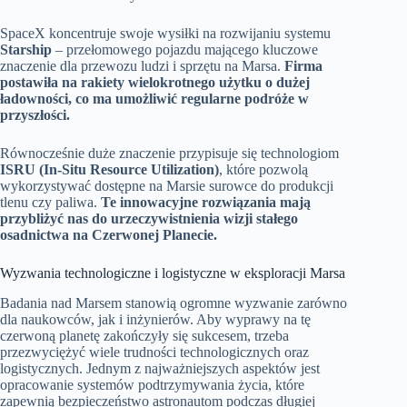
SpaceX koncentruje swoje wysiłki na rozwijaniu systemu
Starship
– przełomowego pojazdu mającego kluczowe
znaczenie dla przewozu ludzi i sprzętu na Marsa.
Firma
postawiła na rakiety wielokrotnego użytku o dużej
ładowności, co ma umożliwić regularne podróże w
przyszłości.
Równocześnie duże znaczenie przypisuje się technologiom
ISRU (In-Situ Resource Utilization)
, które pozwolą
wykorzystywać dostępne na Marsie surowce do produkcji
tlenu czy paliwa.
Te innowacyjne rozwiązania mają
przybliżyć nas do urzeczywistnienia wizji stałego
osadnictwa na Czerwonej Planecie.
Wyzwania technologiczne i logistyczne w eksploracji Marsa
Badania nad Marsem stanowią ogromne wyzwanie zarówno
dla naukowców, jak i inżynierów. Aby wyprawy na tę
czerwoną planetę zakończyły się sukcesem, trzeba
przezwyciężyć wiele trudności technologicznych oraz
logistycznych. Jednym z najważniejszych aspektów jest
opracowanie systemów podtrzymywania życia, które
zapewnią bezpieczeństwo astronautom podczas długiej