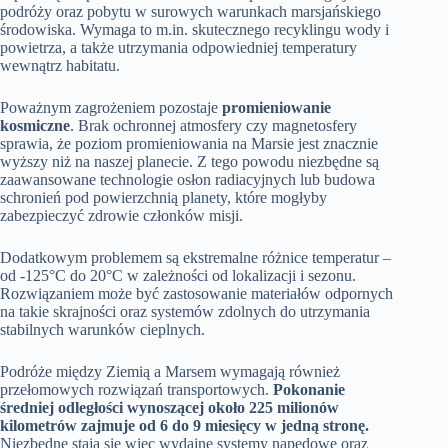
podróży oraz pobytu w surowych warunkach marsjańskiego
środowiska. Wymaga to m.in. skutecznego recyklingu wody i
powietrza, a także utrzymania odpowiedniej temperatury
wewnątrz habitatu.
Poważnym zagrożeniem pozostaje
promieniowanie
kosmiczne
. Brak ochronnej atmosfery czy magnetosfery
sprawia, że poziom promieniowania na Marsie jest znacznie
wyższy niż na naszej planecie. Z tego powodu niezbędne są
zaawansowane technologie osłon radiacyjnych lub budowa
schronień pod powierzchnią planety, które mogłyby
zabezpieczyć zdrowie członków misji.
Dodatkowym problemem są ekstremalne różnice temperatur –
od -125°C do 20°C w zależności od lokalizacji i sezonu.
Rozwiązaniem może być zastosowanie materiałów odpornych
na takie skrajności oraz systemów zdolnych do utrzymania
stabilnych warunków cieplnych.
Podróże między Ziemią a Marsem wymagają również
przełomowych rozwiązań transportowych.
Pokonanie
średniej odległości wynoszącej około 225 milionów
kilometrów zajmuje od 6 do 9 miesięcy w jedną stronę.
Niezbędne stają się więc wydajne systemy napędowe oraz