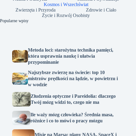
Kosmos i Wszechświat
Zwierzęta i Przyroda
Zdrowie i Ciało
Życie i Rozwój Osobisty
Popularne wpisy
Metoda loci: starożytna technika pamięci,
która usprawnia naukę i ułatwia
przypominanie
Najszybsze zwierzę na świecie: top 10
mistrzów prędkości na lądzie, w powietrzu i
w wodzie
Złudzenia optyczne i Pareidolia: dlaczego
Twój mózg widzi to, czego nie ma
Ile waży mózg człowieka? Średnia masa,
różnice i co to mówi o pracy mózgu
Misje na Marsa: plany NASA, SpaceX i