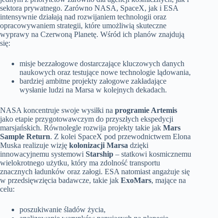
sektora prywatnego. Zarówno NASA, SpaceX, jak i ESA
intensywnie działają nad rozwijaniem technologii oraz
opracowywaniem strategii, które umożliwią skuteczne
wyprawy na Czerwoną Planetę. Wśród ich planów znajdują
się:
misje bezzałogowe dostarczające kluczowych danych
naukowych oraz testujące nowe technologie lądowania,
bardziej ambitne projekty załogowe zakładające
wysłanie ludzi na Marsa w kolejnych dekadach.
NASA koncentruje swoje wysiłki na
programie Artemis
jako etapie przygotowawczym do przyszłych ekspedycji
marsjańskich. Równolegle rozwija projekty takie jak
Mars
Sample Return
. Z kolei SpaceX pod przewodnictwem Elona
Muska realizuje wizję
kolonizacji Marsa
dzięki
innowacyjnemu systemowi
Starship
– statkowi kosmicznemu
wielokrotnego użytku, który ma zdolność transportu
znacznych ładunków oraz załogi. ESA natomiast angażuje się
w przedsięwzięcia badawcze, takie jak
ExoMars
, mające na
celu:
poszukiwanie śladów życia,