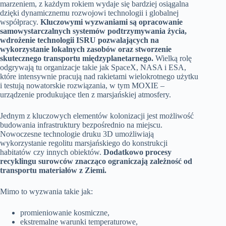
marzeniem, z każdym rokiem wydaje się bardziej osiągalna
dzięki dynamicznemu rozwojowi technologii i globalnej
współpracy.
Kluczowymi wyzwaniami są opracowanie
samowystarczalnych systemów podtrzymywania życia,
wdrożenie technologii ISRU pozwalających na
wykorzystanie lokalnych zasobów oraz stworzenie
skutecznego transportu międzyplanetarnego.
Wielką rolę
odgrywają tu organizacje takie jak SpaceX, NASA i ESA,
które intensywnie pracują nad rakietami wielokrotnego użytku
i testują nowatorskie rozwiązania, w tym MOXIE –
urządzenie produkujące tlen z marsjańskiej atmosfery.
Jednym z kluczowych elementów kolonizacji jest możliwość
budowania infrastruktury bezpośrednio na miejscu.
Nowoczesne technologie druku 3D umożliwiają
wykorzystanie regolitu marsjańskiego do konstrukcji
habitatów czy innych obiektów.
Dodatkowo procesy
recyklingu surowców znacząco ograniczają zależność od
transportu materiałów z Ziemi.
Mimo to wyzwania takie jak:
promieniowanie kosmiczne,
ekstremalne warunki temperaturowe,