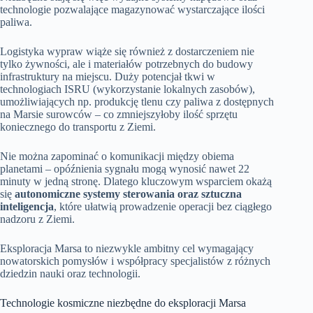
technologie pozwalające magazynować wystarczające ilości
paliwa.
Logistyka wypraw wiąże się również z dostarczeniem nie
tylko żywności, ale i materiałów potrzebnych do budowy
infrastruktury na miejscu. Duży potencjał tkwi w
technologiach ISRU (wykorzystanie lokalnych zasobów),
umożliwiających np. produkcję tlenu czy paliwa z dostępnych
na Marsie surowców – co zmniejszyłoby ilość sprzętu
koniecznego do transportu z Ziemi.
Nie można zapominać o komunikacji między obiema
planetami – opóźnienia sygnału mogą wynosić nawet 22
minuty w jedną stronę. Dlatego kluczowym wsparciem okażą
się
autonomiczne systemy sterowania oraz sztuczna
inteligencja
, które ułatwią prowadzenie operacji bez ciągłego
nadzoru z Ziemi.
Eksploracja Marsa to niezwykle ambitny cel wymagający
nowatorskich pomysłów i współpracy specjalistów z różnych
dziedzin nauki oraz technologii.
Technologie kosmiczne niezbędne do eksploracji Marsa